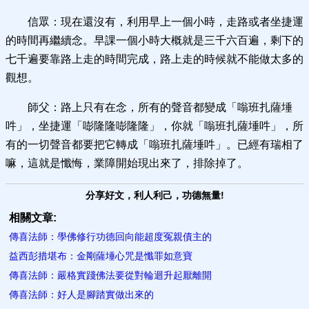
信眾：現在還沒有，利用早上一個小時，走路或者坐捷運
的時間再繼續念。早課一個小時大概就是三千六百遍，剩下的
七千遍要靠路上走的時間完成，路上走的時候就不能做太多的
觀想。
師父：路上只有在念，所有的聲音都變成「嗡班扎薩埵
吽」，坐捷運「嘭隆隆嘭隆隆」，你就「嗡班扎薩埵吽」，所
有的一切聲音都要把它轉成「嗡班扎薩埵吽」。已經有瑞相了
嘛，這就是懺悔，業障開始現出來了，排除掉了。
分享好文，利人利己，功德無量!
相關文章:
傳喜法師：學佛修行功德回向能​超度冤親債主的
益西彭措堪布：金剛薩埵心咒是懺罪如意寶
傳喜法師：嚴格實踐佛法要從對輪迴​升起厭離開
傳喜法師：好人是腳踏實做​出來的