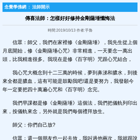
念覺學佛網
:
法師開示
傳喜法師：怎樣好好修持金剛薩埵懺悔法
時間:2019/10/13 作者:乎魯
信眾：師父，我們在家裡修《金剛薩埵》，我先生從上個
月底開始，修《金剛薩埵心咒》非常精進，一天要念一萬出
頭，比我精進很多。我現在是修《百字明》咒跟心咒結合，
我心咒大概念到十二三萬的時候，夢到鼻涕和膿水，到後
來全都是膿血，這有可能是鼓勵我吧!還是要努力，我發願今
年一定要把四十萬遍心咒和《百字明》念完。
我們早課都是修《金剛薩埵》這個法，我們把儀軌列印出
來，按儀軌來念，另外就是我們每個禮拜放生。
師父：你們自己放?
信眾：還一個朋友也一起去放，我叫過他兩次，我就跟說