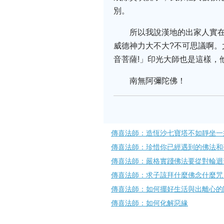
別。
所以我說漢地的出家人實
威德神力大不大?不可思議啊
音菩薩!」印光大師也是這樣，
南無阿彌陀佛！
傳喜法師：造恆沙七寶塔不如靜​坐
傳喜法師：珍惜你已經遇到的​佛法
傳喜法師：嚴格實踐佛法要從對輪迴
傳喜法師：求子該拜什麼佛念什麼咒
傳喜法師：如何擺好生活​與出離心
傳喜法師：如何化解惡緣​