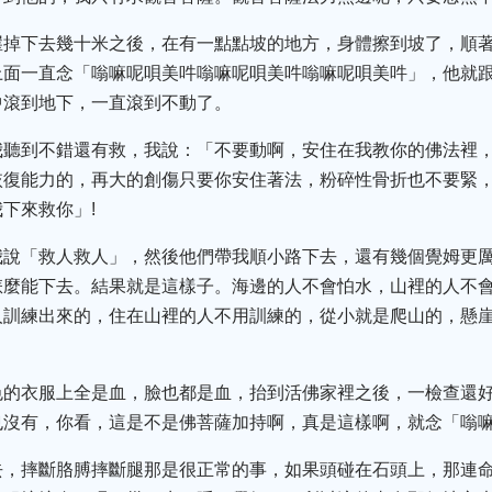
崖掉下去幾十米之後，在有一點點坡的地方，身體擦到坡了，順
上面一直念「嗡嘛呢唄美吽嗡嘛呢唄美吽嗡嘛呢唄美吽」，他就
中滾到地下，一直滾到不動了。
我聽到不錯還有救，我說：「不要動啊，安住在我教你的佛法裡
恢復能力的，再大的創傷只要你安住著法，粉碎性骨折也不要緊
下來救你」!
我說「救人救人」，然後他們帶我順小路下去，還有幾個覺姆更
怎麼能下去。結果就是這樣子。海邊的人不會怕水，山裡的人不
人訓練出來的，住在山裡的人不用訓練的，從小就是爬山的，懸
色的衣服上全是血，臉也都是血，抬到活佛家裡之後，一檢查還
沒有，你看，這是不是佛菩薩加持啊，真是這樣啊，就念「嗡嘛
去，摔斷胳膊摔斷腿那是很正常的事，如果頭碰在石頭上，那連