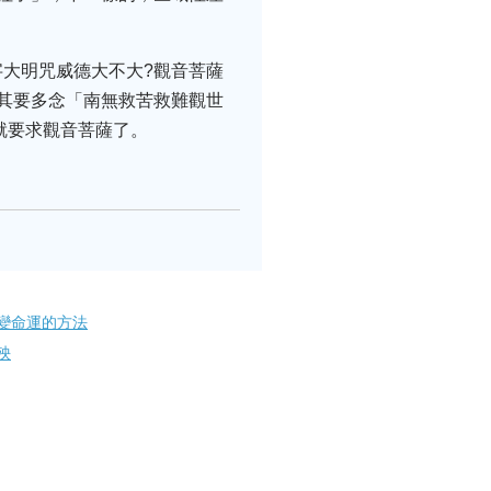
大明咒威德大不大?觀音菩薩
其要多念「南無救苦救難觀世
就要求觀音菩薩了。
變命運的方法
殃