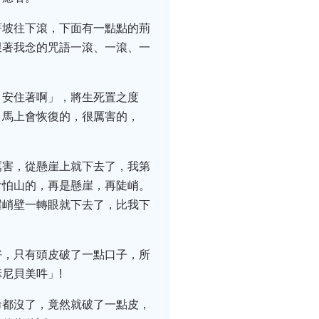
著坡往下滾，下面有一點點的荊
跟著我念的咒語一滾、一滾、一
，安住著啊」，將生死置之度
，馬上會恢復的，很厲害的，
厲害，從懸崖上就下去了，我第
會怕山的，再是懸崖，再陡峭。
崖峭壁一轉眼就下去了，比我下
好，只有頭皮破了一點口子，所
尼貝美吽」!
命都沒了，竟然就破了一點皮，