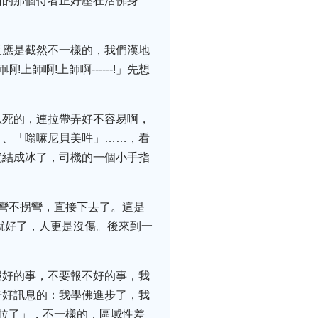
面的那個侍者正好壓在活佛身
反應是截然不一樣的，我們漢地
上師啊!上師啊------!」先想
息死的，連拉帶弄好不容易啊，
」、「嗡嘛尼貝美吽」……，看
就結成冰了，司機的一個小手指
彎不拐彎，直接下去了。這是
就好了，人更是沒傷。後來到一
報好的事，不要報不好的事，我
告好訊息的：我學佛進步了，我
拉了」，不一樣的，區域性差