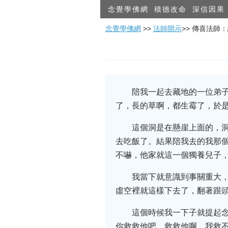
念覺學佛網
積德改命
深信因果
念覺學佛網
>>
法師開示
>> 傳喜法師
陪我一起去藏地的一位弟
了，長的草啊，都生霉了，於
這個洞是在懸崖上面的，
去吃飯了。結果陪我去的我那個
不嚇，他家就這一個獨養兒子
我當下就意識到事關重大
虛空裡就這樣下去了，翻著跟
這個時候我一下子就提起
你救救他吧、救救他啊，我救