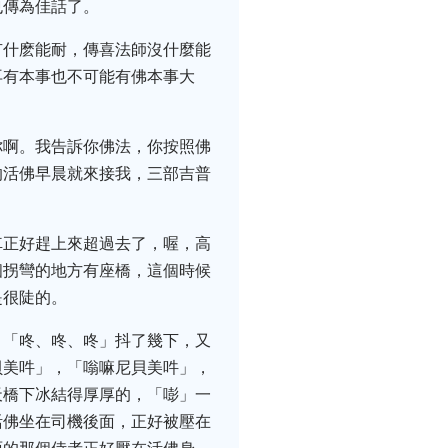
也傳為佳話了。
有什麽能耐，傳喜法師沒什麼能
再有本事也不可能有佛本事大
你啊。我告訴你佛法，你按照佛
的活佛早晨就來接我，三部吉普
車正好趕上來超過去了，喔，高
個拐彎的地方有座橋，這個時候
是很陡的。
，「咚、咚、咚」抖了幾下，又
貝美吽」，「嗡嘛尼貝美吽」，
天橋下冰結得厚厚的，「嘭」一
活佛坐在司機後面，正好被壓在