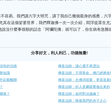
在不容易。我們講六字大明咒，講了我自己幾個親身的感應，六字
。尤其在這個娑婆世界，我們釋迦佛一次一次介紹，閻浮提眾生尤
他說沒什麼事很順的話念「阿彌陀佛」就可以了，你生病有急難
分享好文，利人利己，功德無量!
一須臾的功德
傳喜法師：讓心靈不​再漂泊
和善知識
傳喜法師：不用算命，佛已​經將改
​升起厭離開
傳喜法師：念佛消宿業，​更莫造新
？
傳喜法師：好人是腳踏實做​出來的
的關係？
傳喜法師：如何​對治違緣？
傳喜法師：恢復我們的赤子之心