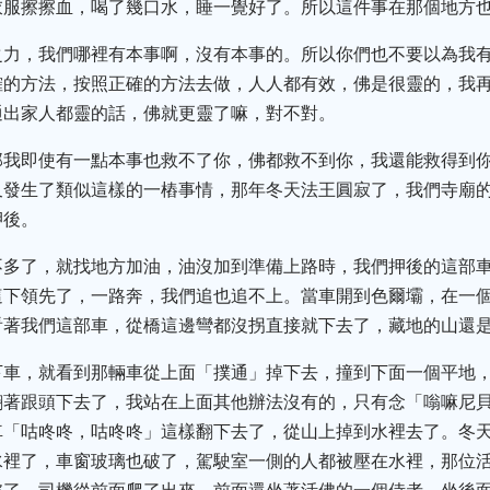
衣服擦擦血，喝了幾口水，睡一覺好了。所以這件事在那個地方
之力，我們哪裡有本事啊，沒有本事的。所以你們也不要以為我
確的方法，按照正確的方法去做，人人都有效，佛是很靈的，我
通出家人都靈的話，佛就更靈了嘛，對不對。
那我即使有一點本事也救不了你，佛都救不到你，我還能救得到
又發生了類似這樣的一樁事情，那年冬天法王圓寂了，我們寺廟
押後。
不多了，就找地方加油，油沒加到準備上路時，我們押後的這部
這下領先了，一路奔，我們追也追不上。當車開到色爾壩，在一
看著我們這部車，從橋這邊彎都沒拐直接就下去了，藏地的山還
下車，就看到那輛車從上面「撲通」掉下去，撞到下面一個平地
翻著跟頭下去了，我站在上面其他辦法沒有的，只有念「嗡嘛尼
車「咕咚咚，咕咚咚」這樣翻下去了，從山上掉到水裡去了。冬
水裡了，車窗玻璃也破了，駕駛室一側的人都被壓在水裡，那位