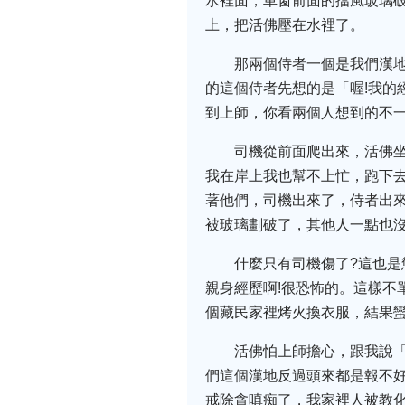
水裡面，車窗前面的擋風玻璃
上，把活佛壓在水裡了。
那兩個侍者一個是我們漢
的這個侍者先想的是「喔!我的經書
到上師，你看兩個人想到的不
司機從前面爬出來，活佛
我在岸上我也幫不上忙，跑下
著他們，司機出來了，侍者出
被玻璃劃破了，其他人一點也
什麼只有司機傷了?這也
親身經歷啊!很恐怖的。這樣不
個藏民家裡烤火換衣服，結果
活佛怕上師擔心，跟我說
們這個漢地反過頭來都是報不
戒除貪嗔痴了，我家裡人被教