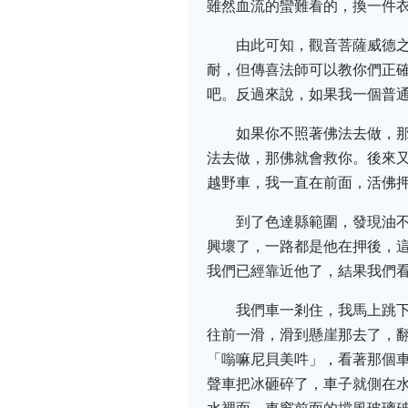
雖然血流的蠻難看的，換一件
由此可知，觀音菩薩威德
耐，但傳喜法師可以教你們正
吧。反過來說，如果我一個普
如果你不照著佛法去做，
法去做，那佛就會救你。後來
越野車，我一直在前面，活佛
到了色達縣範圍，發現油
興壞了，一路都是他在押後，
我們已經靠近他了，結果我們
我們車一剎住，我馬上跳
往前一滑，滑到懸崖那去了，
「嗡嘛尼貝美吽」，看著那個
聲車把冰砸碎了，車子就側在