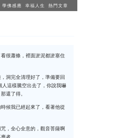
學佛感應
幸福人生
熱門文章
了看很蕭條，裡面淤泥都淤塞住
鐘，洞完全清理好了，準備要回
個人這樣騰空出去了，你說我嚇
，那還了得。
的時候我已經起來了，看著他從
明咒，全心全意的，觀音菩薩啊
不應者。