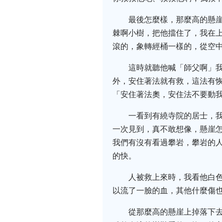
最後怎麼樣，那麼高的懸
棘啊小樹，把他擋住了，我在
滾的，象轉經桶一樣的，從空
這時就聽他喊「師父啊」
外，安住著法就有救，這法有
「安住著法奧，安住法不要動我
一看到有繞寺院的居士，
一次見到，真不敢想像，懸崖
我們有沒有看過攀岩，攀岩的
的快。
人被救上來時，我看他白
以流了一臉的血，其他什麼傷也
從那麼高的懸崖上掉落下