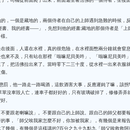
破了，司機從前面爬了出來，前面還坐著活佛的一個侍者，坐後
地的，一個是藏地的，兩個侍者在自己的上師遇到急難的時候，
、我的經書------」，先想到他的經書;藏地的那個侍者是「上師啊!
一樣。
坐在後面，人還在水裡，真的很危險，在水裡面憋兩分鐘就會窒
去也來不及，只有站在那裡「嗡嘛尼貝美吽」、「嗡嘛尼貝美吽
來了，把活佛拉出來了。當時零下二三十度，從水裡一出來衣服
沒傷。
是懲罰，他一路走一路喝酒，這飲酒害大事，反應遲鈍了嘛，該拐
單單沒車毀人亡，連車子都好好的，只有玻璃破掉了，修修弄弄
蠻好。
「不要跟老喇嘛說」。不要跟自己的上師說。跟自己的師父都要
好的事，「師父唉我家怎麼不好，你加被我家」，有幾個是來報
化了幾個，有幾個是這樣講的?百分之九十九點九「師父唉救救阿