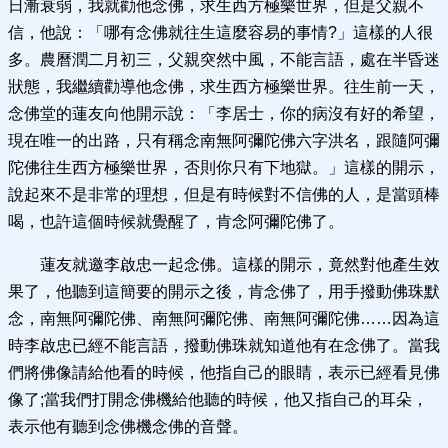
日漸衰弱，我就勸他念佛，求生西方極樂世界，但是父親不
信，他說：「哪有念佛就往生這麼容易的事情?」這樣的人很
多。農曆潤二月初三，父親突然中風，不能言語，處在半昏迷
狀態，我繼續勸導他念佛，求生西方極樂世界。往生前一天，
念佛堂的蓮友向他開示說：「李居士，你的病沒有好的希望，
現在唯一的出路，只有稱念南無阿彌陀佛六字洪名，跟隨阿彌
陀佛往生西方極樂世界，否則你只有下地獄。」這樣的開示，
說起來不是非常的理想，但是有時候對不信佛的人，是當頭棒
喝，也許這個時候就覺醒了，肯念阿彌陀佛了。
蓮友就邀李啟忠一起念佛。這樣的開示，竟然對他產生效
果了，他聽到這簡要的開示之後，肯念佛了，用手撥動佛珠默
念，南無阿彌陀佛、南無阿彌陀佛、南無阿彌陀佛……因為這
時李啟忠已經不能言語，撥動佛珠就知道他有在念佛了。當我
們將佛像請給他看的時候，他指自己的眼睛，表示已經看見佛
像了;當我們打開念佛機給他聽的時候，他又指自己的耳朵，
表示他有聽到念佛機念佛的音聲。