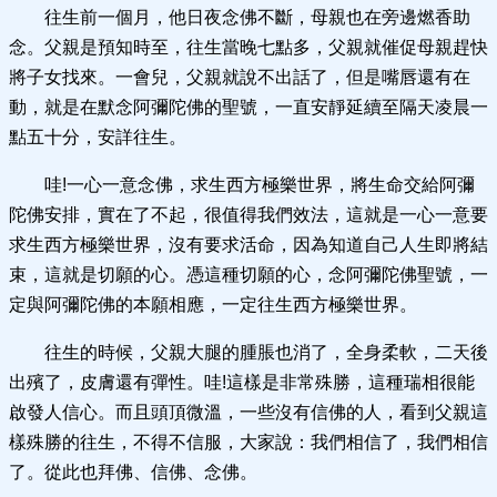
往生前一個月，他日夜念佛不斷，母親也在旁邊燃香助
念。父親是預知時至，往生當晚七點多，父親就催促母親趕快
將子女找來。一會兒，父親就說不出話了，但是嘴唇還有在
動，就是在默念阿彌陀佛的聖號，一直安靜延續至隔天凌晨一
點五十分，安詳往生。
哇!一心一意念佛，求生西方極樂世界，將生命交給阿彌
陀佛安排，實在了不起，很值得我們效法，這就是一心一意要
求生西方極樂世界，沒有要求活命，因為知道自己人生即將結
束，這就是切願的心。憑這種切願的心，念阿彌陀佛聖號，一
定與阿彌陀佛的本願相應，一定往生西方極樂世界。
往生的時候，父親大腿的腫脹也消了，全身柔軟，二天後
出殯了，皮膚還有彈性。哇!這樣是非常殊勝，這種瑞相很能
啟發人信心。而且頭頂微溫，一些沒有信佛的人，看到父親這
樣殊勝的往生，不得不信服，大家說：我們相信了，我們相信
了。從此也拜佛、信佛、念佛。