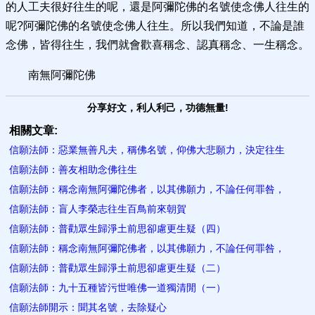
的人工夫很好往生的呢，還是阿彌陀佛的名號使念佛人往生的
呢?阿彌陀佛的名號使念佛人往生。所以我們知道，不論是誰
念佛，皆得往生，我們就會歡喜稱念、認真稱念、一生稱念。
南無阿彌陀佛
分享好文，利人利己，功德無量!
相關文章:
信願法師：惡業無善凡夫，稱佛名號，仰佛大悲願力，決定往生
信願法師：善友相助念佛往生
信願法師：稱念南無阿彌陀佛者，以其佛願力，不論任何罪咎，
信願法師：盲人李榮志往生百鳥前來朝賀
信願法師：普勸眾生歸淨土前思卻慮更生疑（四）
信願法師：稱念南無阿彌陀佛者，以其佛願力，不論任何罪咎，
信願法師：普勸眾生歸淨土前思卻慮更生疑（二）
信願法師：九十五種皆污世唯佛一道獨清閒（一）
信願法師開示：聞其名號，去​除疑心