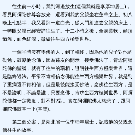
往生前一小時，我到河邊放生(這個我就是李厚坤居士)，
看見阿彌陀佛尊容放光，還看到我的父親坐在蓮華之上。初八
晚上七點半，我又看到一道白光，從大門射進去父親的床上，
一轉眼父親已經安詳往生了。十二小時之後，全身柔軟，頭頂
猶溫，面色紅潤，徵驗往生西方極樂世界。
一個平時沒有學佛的人，到了臨終，因為他的兒子對他的
勸勉，鼓勵他念佛，因為蓮友的開示，接受佛法了，肯念阿彌
陀佛的聖號，就有了往生的瑞相，證明往生西方極樂世界，這
是臨終遇法。平常不肯相信念佛能往生西方極樂世界，就是到
了重病還不肯相信，但是最後能接受佛法，念佛往生西方，是
不是證明，不論是誰，只要念佛，肯求生西方極樂世界，阿彌
陀佛都一定救度，對不對?對。實在阿彌陀佛太慈悲了，跟阿
彌陀佛鼓掌一下(掌聲)。
第二個公案，是湖北省一位李桂年居士，記載他的父親念
佛往生的故事。