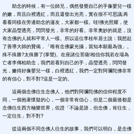
助念的時候，有一位師兄，偶然發覺自己的手像嬰兒一樣
的嫩，而且白裡透紅，而且還發出光亮，實在很不可思議;再
看看同樣在旁邊助念的蓮友，大家都一樣。哇!佛光照耀，使
大家晶瑩透亮，閃閃發光，非常的好看。非常奧妙的就是，沒
有念佛的人就和平常人一樣。所以這位李桂年居士說：我想起
了善導大師的贊偈，「唯有念佛蒙光攝，當知本願最為強」。
殊不殊勝?太殊勝了(掌聲)。在座諸位菩薩!相信你我若在場為
亡者李傳柏助念，我們若看到自己的手，晶瑩透亮，閃閃發
光，嫩得好像嬰兒一樣，白裡透紅，我們一定對阿彌陀佛非常
的有信心，對不對?這是一定的。
這兩個念佛往生念佛人，他們對阿彌陀佛的信仰程度不
同，一個抱著懷疑的心，一個非常有信心，但是二個最後都是
念佛往生西方極樂世界，佐證「不論是誰，但念佛，肯往生，
一定往生」對不對?
從這兩個不同念佛人往生的故事，我們可以明白，是念佛