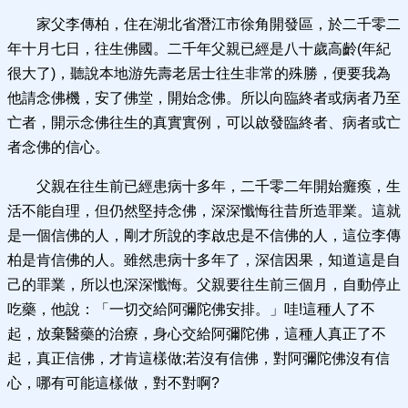
家父李傳柏，住在湖北省潛江市徐角開發區，於二千零二
年十月七日，往生佛國。二千年父親已經是八十歲高齡(年紀
很大了)，聽說本地游先壽老居士往生非常的殊勝，便要我為
他請念佛機，安了佛堂，開始念佛。所以向臨終者或病者乃至
亡者，開示念佛往生的真實實例，可以啟發臨終者、病者或亡
者念佛的信心。
父親在往生前已經患病十多年，二千零二年開始癱瘓，生
活不能自理，但仍然堅持念佛，深深懺悔往昔所造罪業。這就
是一個信佛的人，剛才所說的李啟忠是不信佛的人，這位李傳
柏是肯信佛的人。雖然患病十多年了，深信因果，知道這是自
己的罪業，所以也深深懺悔。父親要往生前三個月，自動停止
吃藥，他說：「一切交給阿彌陀佛安排。」哇!這種人了不
起，放棄醫藥的治療，身心交給阿彌陀佛，這種人真正了不
起，真正信佛，才肯這樣做;若沒有信佛，對阿彌陀佛沒有信
心，哪有可能這樣做，對不對啊?