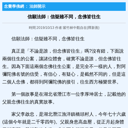
念覺學佛網
:
法師開示
信願法師：信疑雖不同，念佛皆​往生
時間:2019/10/13 作者:紫竹林中觀自在{釋新善}
信願法師：信疑雖不同，念佛皆往生
真正是「不論是誰，但念佛皆往生」嗎?沒有錯，下面說
兩個往生的公案，讓諸位體會，確實不論是誰，但念佛皆往
生。因為下面這兩個念佛往生公案，是完全不一樣的人，對阿
彌陀佛名號的信受，有信心，有疑心，是截然不同的，但是這
二個人念佛，都得到阿彌陀佛的接引，往生西方極樂世界。
第一個故事是在湖北省潛江市一位李厚坤居士，記載他的
父親念佛往生的真實故事。
家父李啟忠，是湖北潛江漁洋鎮橋頭村人，今年七十六歲
(這個今年就是二千零四年)。父親身患高血壓，從正月起身體