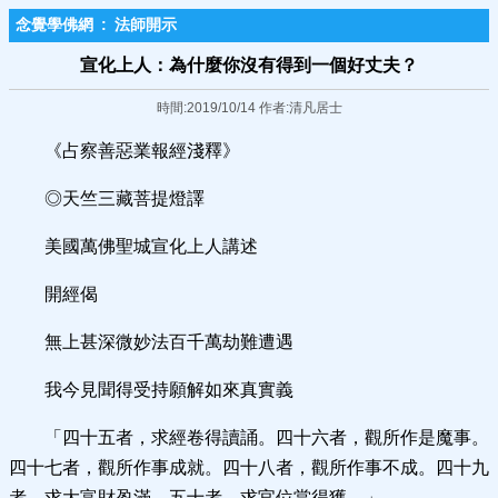
念覺學佛網
:
法師開示
宣化上人：為什麼你沒有得到一個好丈夫？
時間:2019/10/14 作者:清凡居士
《占察善惡業報經淺釋》
◎天竺三藏菩提燈譯
美國萬佛聖城宣化上人講述
開經偈
無上甚深微妙法百千萬劫難遭遇
我今見聞得受持願解如來真實義
「四十五者，求經卷得讀誦。四十六者，觀所作是魔事。
四十七者，觀所作事成就。四十八者，觀所作事不成。四十九
者，求大富財盈滿。五十者，求官位當得獲。」