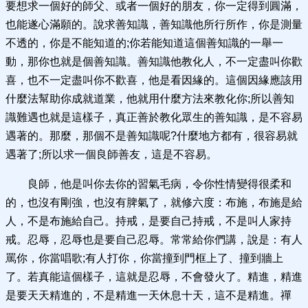
要想求一個好的師父、或者一個好的朋友，你一定得到圓滿，
也能遂心滿願的。說求善知識，善知識他所行所作，你是測量
不透的，你是不能知道的;你若能知道這個善知識的一舉一
動，那你也就是個善知識。善知識他教化人，不一定盡叫你歡
喜，也不一定盡叫你不歡喜，他是看因緣的。這個因緣應該用
什麼法幫助你成就道業，他就用什麼方法來教化你;所以善知
識難遇也就是這樣子，真正善於教化眾生的善知識，是不容易
遇著的。那麼，那個不是善知識呢?什麼地方都有，很容易就
遇著了;所以求一個良師善友，這是不容易。
良師，他是叫你去你的習氣毛病，令你性情變得很柔和
的，也沒有剛強，也沒有脾氣了，就修六度：布施，布施是給
人，不是布施給自己。持戒，是要自己持戒，不是叫人家持
戒。忍辱，忍辱也是要自己忍辱。常常給你們講，說是：有人
罵你，你當唱歌;有人打你，你當撞到門框上了、撞到牆上
了。若真能這個樣子，這就是忍辱，不會發火了。精進，精進
是要天天精進的，不是精進一天休息十天，這不是精進。禪