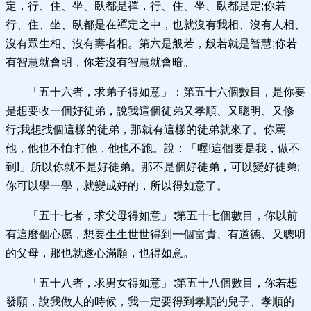
定，行、住、坐、臥都是禪，行、住、坐、臥都是定;你若
行、住、坐、臥都是在禪定之中，也就沒有我相、沒有人相、
沒有眾生相、沒有壽者相。第六是般若，般若就是智慧;你若
有智慧就會明，你若沒有智慧就會暗。
「五十六者，求弟子得如意」：第五十六個數目，是你要
是想要收一個好徒弟，說我這個徒弟又孝順、又聰明、又修
行;我想找個這樣的徒弟，那就有這樣的徒弟就來了。你罵
他，他也不怕;打他，他也不跑。說：「喔!這個要是我，做不
到!」所以你就不是好徒弟。那不是個好徒弟，可以變好徒弟;
你可以學一學，就變成好的，所以得如意了。
「五十七者，求父母得如意」∶第五十七個數目，你以前
有這麼個心愿，想要生生世世得到一個富貴、有道德、又聰明
的父母，那也就遂心滿願，也得如意。
「五十八者，求男女得如意」∶第五十八個數目，你若想
發願，說我做人的時候，我一定要得到孝順的兒子、孝順的