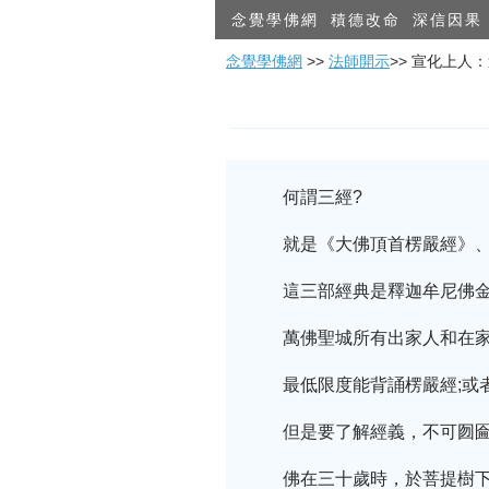
念覺學佛網
積德改命
深信因果
念覺學佛網
>>
法師開示
>> 宣化上人
何謂三經?
就是《大佛頂首楞嚴經》
這三部經典是釋迦牟尼佛
萬佛聖城所有出家人和在
最低限度能背誦楞嚴經;或
但是要了解經義，不可囫
佛在三十歲時，於菩提樹