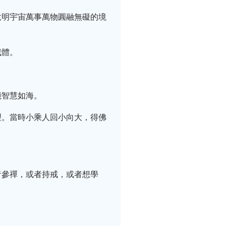
說明宇宙萬事萬物圓融無礙的境
戒體。
能智慧如海。
理。當時小乘人回小向大，得佛
者參禪，或者持戒，或者想學