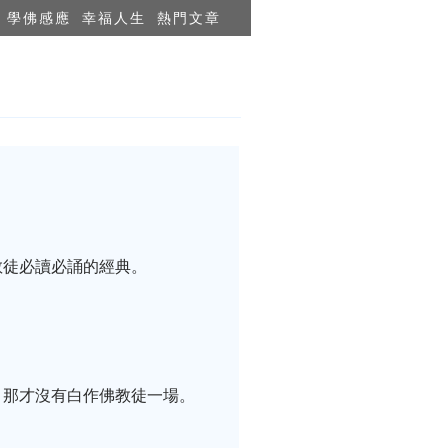
學佛感應
幸福人生
熱門文章
教徒必讀必誦的經典。
，那才沒有白作佛教徒一場。