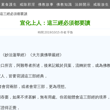
素食護生
戒除邪淫
佛教故事
佛教知識
法師開示
戒殺放生
：這三經必須都要讀
宣化上人：這三經必須都要讀
時間:2019/10/15 作者:乎魯
、《妙法蓮華經》《大方廣佛華嚴經》
金口所言，阿難尊者所述，後來記載於貝葉，流轉於世，成為佛
家人，皆要背誦這三部經典，
者會背兩部，或者會背三部，更為理想。
圇吞棗，如果不求甚解，無有用處。你若能體會這三部經的境界
下證得正覺，