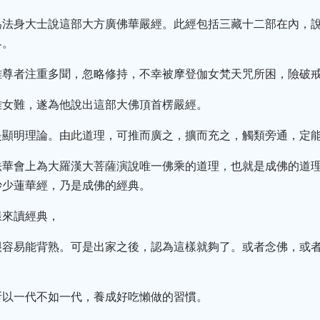
為法身大士說這部大方廣佛華嚴經。此經包括三藏十二部在內，
界。
難尊者注重多聞，忽略修持，不幸被摩登伽女梵天咒所困，險破
離女難，遂為他說出這部大佛頂首楞嚴經。
是顯明理論。由此道理，可推而廣之，擴而充之，觸類旁通，定
法華會上為大羅漢大菩薩演說唯一佛乘的道理，也就是成佛的道
妙少蓮華經，乃是成佛的經典。
樣來讀經典，
很容易能背熟。可是出家之後，認為這樣就夠了。或者念佛，或
所以一代不如一代，養成好吃懶做的習慣。