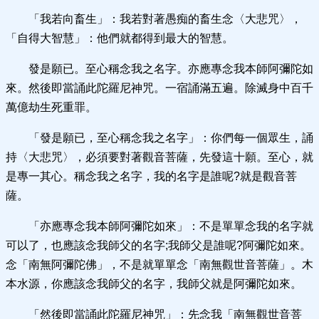
「我若向畜生」：我若對著愚痴的畜生念〈大悲咒〉，
「自得大智慧」：他們就都得到最大的智慧。
發是願已。至心稱念我之名字。亦應專念我本師阿彌陀如
來。然後即當誦此陀羅尼神咒。一宿誦滿五遍。除滅身中百千
萬億劫生死重罪。
「發是願已，至心稱念我之名字」：你們每一個眾生，誦
持〈大悲咒〉，必須要對著觀音菩薩，先發這十願。至心，就
是專一其心。稱念我之名字，我的名字是誰呢?就是觀音菩
薩。
「亦應專念我本師阿彌陀如來」：不是單單念我的名字就
可以了，也應該念我師父的名字;我師父是誰呢?阿彌陀如來。
念「南無阿彌陀佛」，不是就單單念「南無觀世音菩薩」。木
本水源，你應該念我師父的名字，我師父就是阿彌陀如來。
「然後即當誦此陀羅尼神咒」：先念我「南無觀世音菩