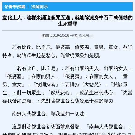
念覺學佛網
:
法師開示
宣化上人：這樣來誦這個咒五遍，就能除滅身中百千萬億劫的
生死重罪
時間:2019/10/16 作者:清凡居士
若有比丘。比丘尼。優婆塞。優婆夷。童男。童女。欲誦
持者。於諸眾生起慈悲心。先當從我發如是願。
「若有比丘、比丘尼」：若有出家的男人、出家的女人，
「優婆塞」：在家的男人，「優婆夷」：在家的女人，「童
男、童女」，「欲誦持者」：要誦持〈大悲咒〉，「於諸眾
生」：對一切眾生，「起慈悲心」：應該生出慈悲心。「先當
從我發如是願」：先對著觀世音菩薩發這十種的願力。
南無大悲觀世音。願我速知一切法。
這是對著觀世音菩薩面前來發願。「南無大悲觀世音」：
什麼叫南無呢?就是皈命，把自己性命交給觀世音菩薩;也就是