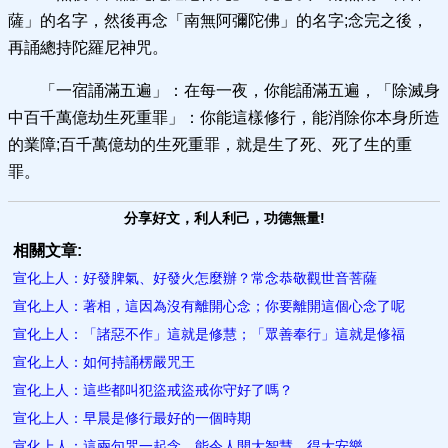
薩」的名字，然後再念「南無阿彌陀佛」的名字;念完之後，
再誦總持陀羅尼神咒。
「一宿誦滿五遍」：在每一夜，你能誦滿五遍，「除滅身
中百千萬億劫生死重罪」：你能這樣修行，能消除你本身所造
的業障;百千萬億劫的生死重罪，就是生了死、死了生的重
罪。
分享好文，利人利己，功德無量!
相關文章:
宣化上人：好發脾氣、好發火怎麼辦？常念恭敬觀世音菩薩
宣化上人：著相，這因為沒有離開心念；你要離開這個心念了呢
宣化上人：「諸惡不作」這就是修慧；「眾善奉行」這就是修福
宣化上人：如何持誦楞嚴咒王
宣化上人：這些都叫犯盜戒盜戒你守好了嗎？
宣化上人：早晨是修行最好的一個時期
宣化上人：這兩句咒一起念，能令人開大智慧，得大安樂