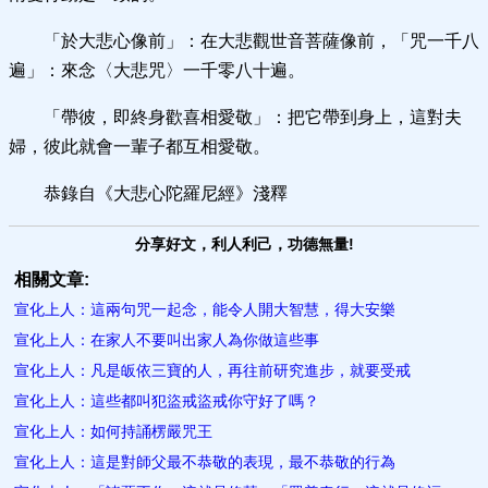
「於大悲心像前」：在大悲觀世音菩薩像前，「咒一千八
遍」：來念〈大悲咒〉一千零八十遍。
「帶彼，即終身歡喜相愛敬」：把它帶到身上，這對夫
婦，彼此就會一輩子都互相愛敬。
恭錄自《大悲心陀羅尼經》淺釋
分享好文，利人利己，功德無量!
相關文章:
宣化上人：這兩句咒一起念，能令人開大智慧，得大安樂
宣化上人：在家人不要叫出家人為你做這些事
宣化上人：凡是皈依三寶的人，再往前研究進步，就要受戒
宣化上人：這些都叫犯盜戒盜戒你守好了嗎？
宣化上人：如何持誦楞嚴咒王
宣化上人：這是對師父最不恭敬的表現，最不恭敬的行為