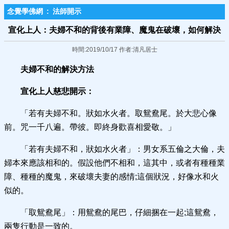
念覺學佛網
:
法師開示
宣化上人：夫婦不和的背後有業障、魔鬼在破壞，如何解決
時間:2019/10/17 作者:清凡居士
夫婦不和的解決方法
宣化上人慈悲開示：
「若有夫婦不和。狀如水火者。取鴛鴦尾。於大悲心像
前。咒一千八遍。帶彼。即終身歡喜相愛敬。」
「若有夫婦不和，狀如水火者」：男女系五倫之大倫，夫
婦本來應該相和的。假設他們不相和，這其中，或者有種種業
障、種種的魔鬼，來破壞夫妻的感情;這個狀況，好像水和火
似的。
「取鴛鴦尾」：用鴛鴦的尾巴，仔細捆在一起;這鴛鴦，
兩隻行動是一致的。