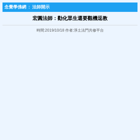
念覺學佛網
:
法師開示
宏圓法師：勸化眾生還要觀機逗教
時間:2019/10/18 作者:淨土法門共修平台