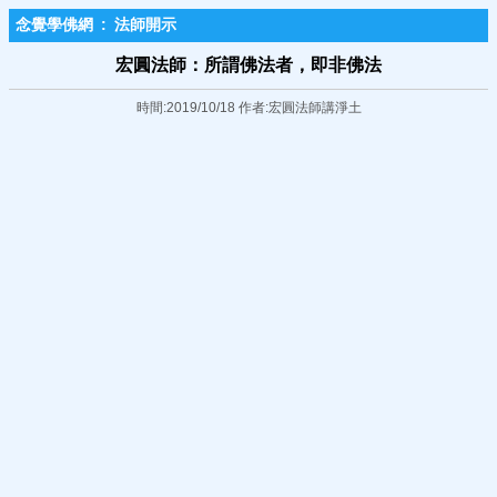
念覺學佛網
:
法師開示
宏圓法師：所謂佛法者，即非佛法
時間:2019/10/18 作者:宏圓法師講淨土