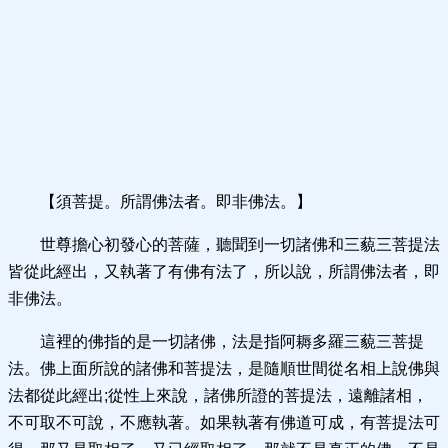
【須菩提。所謂佛法者。即非佛法。】
世尊擔心初發心的菩薩，聽聞到一切諸佛和三藐三菩提法
皆從此經出，又執著了有佛有法了，所以說，所謂佛法者，即
非佛法。
這裡的佛指的是一切諸佛，法是指阿耨多羅三藐三菩提
法。佛上面所說的諸佛和菩提法，是隨順世間從名相上說佛與
法都從此經出;從性上來說，諸佛所證的菩提法，遠離諸相，
不可取不可說，不應執著。如果執著有佛道可成，有菩提法可