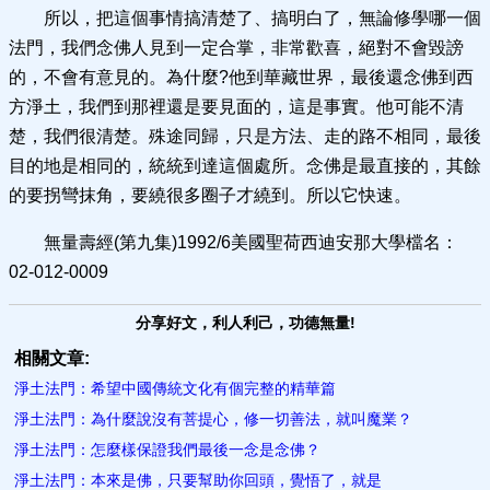
所以，把這個事情搞清楚了、搞明白了，無論修學哪一個
法門，我們念佛人見到一定合掌，非常歡喜，絕對不會毀謗
的，不會有意見的。為什麼?他到華藏世界，最後還念佛到西
方淨土，我們到那裡還是要見面的，這是事實。他可能不清
楚，我們很清楚。殊途同歸，只是方法、走的路不相同，最後
目的地是相同的，統統到達這個處所。念佛是最直接的，其餘
的要拐彎抹角，要繞很多圈子才繞到。所以它快速。
無量壽經(第九集)1992/6美國聖荷西迪安那大學檔名：
02-012-0009
分享好文，利人利己，功德無量!
相關文章:
淨土法門：希望中國傳統文化有個完整的精華篇
淨土法門：為什麼說沒有菩提心，修一切善法，就叫魔業？
淨土法門：怎麼樣保證我們最後一念是念佛？
淨土法門：本來是佛，只要幫助你回頭，覺悟了，就是