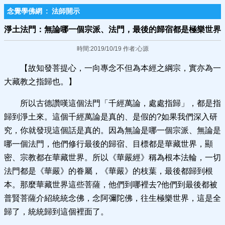
念覺學佛網
:
法師開示
淨土法門：無論哪一個宗派、法門，最後的歸宿都是極樂世界
時間:2019/10/19 作者:心源
【故知發菩提心，一向專念不但為本經之綱宗，實亦為一
大藏教之指歸也。】
所以古德讚嘆這個法門「千經萬論，處處指歸」，都是指
歸到淨土來。這個千經萬論是真的、是假的?如果我們深入研
究，你就發現這個話是真的。因為無論是哪一個宗派、無論是
哪一個法門，他們修行最後的歸宿、目標都是華藏世界，顯
密、宗教都在華藏世界。所以《華嚴經》稱為根本法輪，一切
法門都是《華嚴》的眷屬，《華嚴》的枝葉，最後都歸到根
本。那麼華藏世界這些菩薩，他們到哪裡去?他們到最後都被
普賢菩薩介紹統統念佛，念阿彌陀佛，往生極樂世界，這是全
歸了，統統歸到這個裡面了。