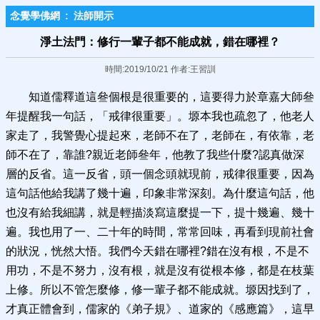
念覺學佛網
:
法師開示
淨土法門：修行一輩子都不能成就，錯在哪裡？
時間:2019/10/21 作者:王習訓
知道儒釋道這叄個根是很重要的，這要得力於章嘉大師叄
年提醒我一句話，「戒律很重要」。塬本我也疏忽了，他老人
家走了，我警覺心提起來，老師不在了，老師在，有依靠，老
師不在了，靠誰?親近老師叄年，他教了我些什麼?認真做深
層的反省。這一反省，頭一個念頭就現前，戒律很重要，因為
這句話他給我講了幾十遍，印象非常深刻。為什麼這句話，他
也沒有給我細講，就是輕描淡寫這麼提一下，提十幾遍、幾十
遍。我也用了一、二十年的時間，常常回味，再看到現前社會
的狀況，恍然大悟。我們今天錯在哪裡?錯在沒有根，不是不
用功，不是不努力，沒有根，就是沒有從根本修，都是在枝葉
上修。所以不管怎麼修，修一輩子都不能成就。塬因找到了，
才真正體會到，儒家的《弟子規》、道家的《感應篇》，這早