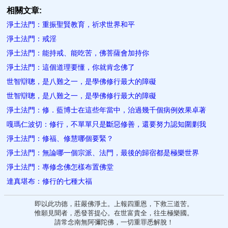
相關文章:
淨土法門：重振聖賢教育，祈求世界和平
淨土法門：戒淫
淨土法門：能持戒、能吃苦，佛菩薩會加持你
淨土法門：這個道理要懂，你就肯念佛了
世智辯聰，是八難之一，是學佛修行​最大的障礙
世智辯聰，是八難之一，是學佛修行最大的障礙
淨土法門：修．藍博士在這些年當中，治過幾千個病例效果卓著
嘎瑪仁波切：修行，不單單只是斷惡修善，還要努力認知圍剿我
淨土法門：修福、修慧哪個要緊？
淨土法門：無論哪一個宗派、法門，最後的歸宿都是極樂世界
淨土法門：專修念佛怎樣布置佛堂
達真堪布：修行的七種大福
即以此功德，莊嚴佛淨土。上報四重恩，下救三道苦。
惟願見聞者，悉發菩提心。在世富貴全，往生極樂國。
請常念南無阿彌陀佛，一切重罪悉解脫！