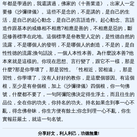
年都是學過的，我還講過，佛家的《十善業道》，出家人一定
要修《沙彌律儀》。這些不是念的，不是講的，是自己的生
活，是自己的起心動念，是自己的言語造作。起心動念、言語
造作跟基本的戒條相不相應?相應是善的，不相應是惡的，斷
惡修善標準在此地。這個標準是叄教聖人定的，是性德自然的
流露，不是哪個人的發明，不是哪個人的創造，不是的，是自
性性德的流露;換句話說，一個人本性本善。為什麼說本善?他
本來就是這樣的。你現在思想、言行變了，跟它不一樣，那是
什麼?那是你學壞了，那是習性。「性相近，習相遠」，那是
習性，你學壞了，沒有人好好的教你，是這麼個塬因。有這個
根，至少是有叄個根，加上《沙彌律儀》四個根，你一句佛
號，什麼都不要了，一句阿彌陀佛決定得生淨土，而且往生的
品位，全在你的功夫，你持名的功夫。持名如果念到事一心不
亂，得念佛叄昧，你生方便有餘土;你念到理一心不亂，你生
實報莊嚴土，就這一句名號。
分享好文，利人利己，功德無量!