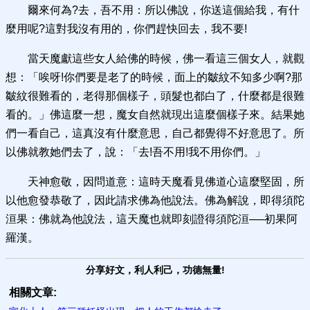
爾來何為?去，吾不用：所以佛說，你送這個給我，有什
麼用呢?這對我沒有用的，你們趕快回去，我不要!
當天魔獻這些女人給佛的時候，佛一看這三個女人，就觀
想：「唉呀!你們要是老了的時候，面上的皺紋不知多少啊?那
皺紋很難看的，老得那個樣子，頭髮也都白了，什麼都是很難
看的。」佛這麼一想，魔女自然就現出這麼個樣子來。結果她
們一看自己，這真沒有什麼意思，自己都覺得不好意思了。所
以佛就教她們去了，說：「去!吾不用!我不用你們。」
天神愈敬，因問道意：這時天魔看見佛道心這麼堅固，所
以他愈發恭敬了，因此請求佛為他說法。佛為解說，即得須陀
洹果：佛就為他說法，這天魔也就即刻證得須陀洹──初果阿
羅漢。
分享好文，利人利己，功德無量!
相關文章: