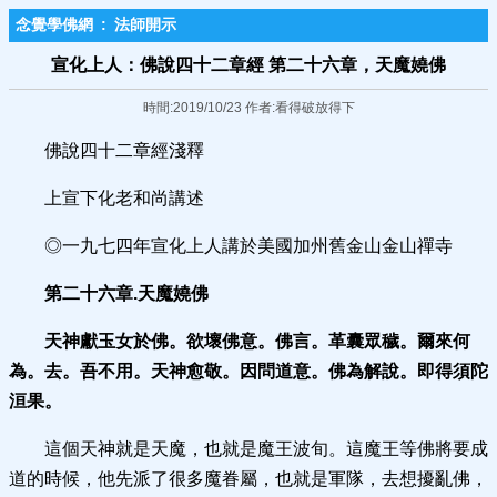
念覺學佛網
:
法師開示
宣化上人：佛說四十二章經 第二十六章，天魔嬈佛
時間:2019/10/23 作者:看得破放得下
佛說四十二章經淺釋
上宣下化老和尚講述
◎一九七四年宣化上人講於美國加州舊金山金山禪寺
第二十六章.天魔嬈佛
天神獻玉女於佛。欲壞佛意。佛言。革囊眾穢。爾來何
為。去。吾不用。天神愈敬。因問道意。佛為解說。即得須陀
洹果。
這個天神就是天魔，也就是魔王波旬。這魔王等佛將要成
道的時候，他先派了很多魔眷屬，也就是軍隊，去想擾亂佛，