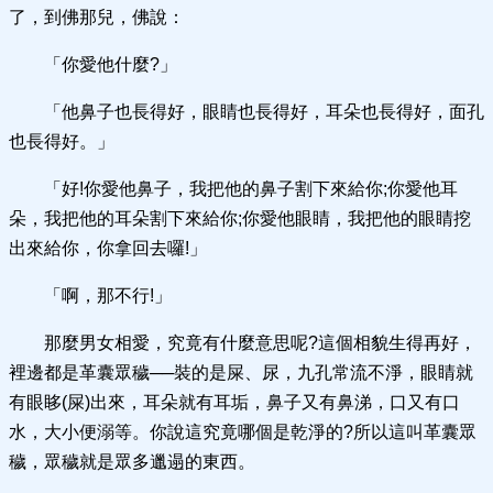
了，到佛那兒，佛說：
「你愛他什麼?」
「他鼻子也長得好，眼睛也長得好，耳朵也長得好，面孔
也長得好。」
「好!你愛他鼻子，我把他的鼻子割下來給你;你愛他耳
朵，我把他的耳朵割下來給你;你愛他眼睛，我把他的眼睛挖
出來給你，你拿回去囉!」
「啊，那不行!」
那麼男女相愛，究竟有什麼意思呢?這個相貌生得再好，
裡邊都是革囊眾穢──裝的是屎、尿，九孔常流不淨，眼睛就
有眼眵(屎)出來，耳朵就有耳垢，鼻子又有鼻涕，口又有口
水，大小便溺等。你說這究竟哪個是乾淨的?所以這叫革囊眾
穢，眾穢就是眾多邋遢的東西。