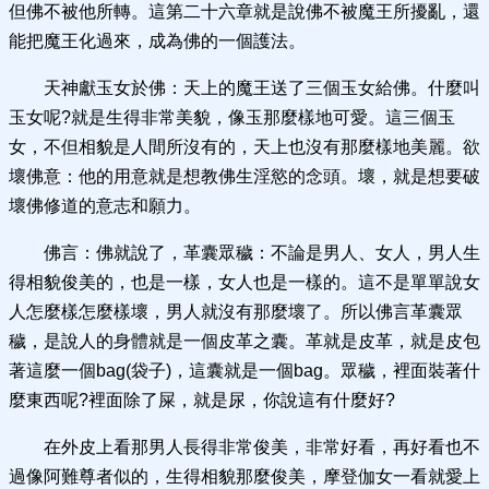
但佛不被他所轉。這第二十六章就是說佛不被魔王所擾亂，還
能把魔王化過來，成為佛的一個護法。
天神獻玉女於佛：天上的魔王送了三個玉女給佛。什麼叫
玉女呢?就是生得非常美貌，像玉那麼樣地可愛。這三個玉
女，不但相貌是人間所沒有的，天上也沒有那麼樣地美麗。欲
壞佛意：他的用意就是想教佛生淫慾的念頭。壞，就是想要破
壞佛修道的意志和願力。
佛言：佛就說了，革囊眾穢：不論是男人、女人，男人生
得相貌俊美的，也是一樣，女人也是一樣的。這不是單單說女
人怎麼樣怎麼樣壞，男人就沒有那麼壞了。所以佛言革囊眾
穢，是說人的身體就是一個皮革之囊。革就是皮革，就是皮包
著這麼一個bag(袋子)，這囊就是一個bag。眾穢，裡面裝著什
麼東西呢?裡面除了屎，就是尿，你說這有什麼好?
在外皮上看那男人長得非常俊美，非常好看，再好看也不
過像阿難尊者似的，生得相貌那麼俊美，摩登伽女一看就愛上