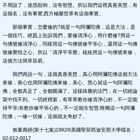
不用說了，迷惑顛倒，沒有智慧。所以我們這裡真善美慧，有
這個名，沒有事實;西方極樂世界有這個事實。
那個事實，怎麼修的?就是一句阿彌陀佛，這是方法，是
一個技巧。經題上告訴我們，要修清淨心，用什麼修?用這一
句佛號修清淨心，同樣用這一句佛號修平等心，還用這一句佛
號修覺悟之心。所以「清淨平等覺」統統用這一句佛號來修，
這個方法簡單容易。
我們再說一句，這個真善美慧，真心用阿彌陀佛這個方法
來修，善心也用阿彌陀佛來修，美心、慧心就這一句阿彌陀
佛，全都具足了，全都圓滿了。這樣殊勝的法門，在一切經論
當中找不到。一切經裡面，有單單教你修清淨心的，不一定能
得平等;有教你修平等心的，不一定能生智慧;唯獨這一句阿彌
陀佛，一修一切修，這個就太奇妙了。
無量壽經(第十七集)1992/6美國聖荷西迪安那大學檔名：
02-012-0017