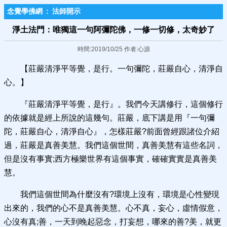
念覺學佛網
:
法師開示
淨土法門：唯獨這一句阿彌陀佛，一修一切修，太奇妙了
時間:2019/10/25 作者:心源
【莊嚴清淨平等覺，是行。一句彌陀，莊嚴自心，清淨自
心。】
『莊嚴清淨平等覺，是行』。我們今天講修行，這個修行
的依據就是經上所說的這幾句。莊嚴，底下講是用『一句彌
陀，莊嚴自心，清淨自心』，怎樣莊嚴?前面曾經跟諸位介紹
過，莊嚴是真善美慧。我們這個世間，真善美慧有這些名詞，
但是沒有事實;西方極樂世界有這個事實，確確實實是真善美
慧。
我們這個世間為什麼沒有?環境上沒有，環境是心性變現
出來的，我們的心不是真善美慧。心不真，妄心，虛情假意，
心沒有真;善，一天到晚起惡念，打妄想，哪來的善?美，就更