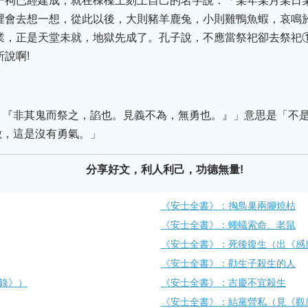
一祠已經建成，就在棟樑上刻上自己的名字說：「某年某月某日
裡會去想一想，從此以後，大則豬羊鹿兔，小則雞鴨魚蝦，哀鳴
業，正是天堂未就，地獄先成了。孔子說，不應當祭祀卻去祭祀
說啊!
：『非其鬼而祭之，諂也。見義不為，無勇也。』」意思是「不
做，這是沒有勇氣。」
分享好文，利人利己，功德無量!
《安士全書》：​​掏鳥巢兩腳燒枯
《安士全書》：蠅蟻索命​​、老鼠
《安士全書》：死後復生（出《感
《安士全書》：勸生子殺生的人
生錄》）
《安士全書》：吉慶不宜殺生
《安士全書》：​結黨營私（見《觀