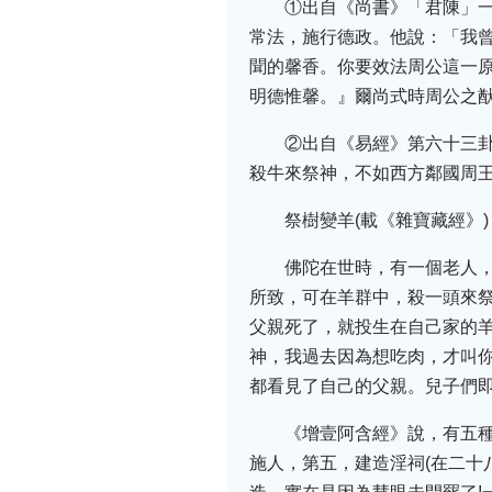
①出自《尚書》「君陳」
常法，施行德政。他說：「我
聞的馨香。你要效法周公這一
明德惟馨。』爾尚式時周公之猷
②出自《易經》第六十三卦
殺牛來祭神，不如西方鄰國周
祭樹變羊(載《雜寶藏經》)
佛陀在世時，有一個老人
所致，可在羊群中，殺一頭來
父親死了，就投生在自己家的
神，我過去因為想吃肉，才叫
都看見了自己的父親。兒子們即
《增壹阿含經》說，有五
施人，第五，建造淫祠(在二十