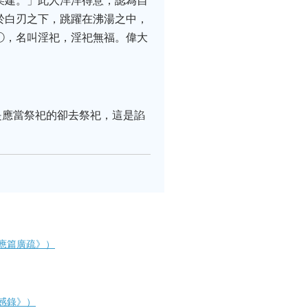
某建。」此人洋洋得意，認為自
於白刃之下，跳躍在沸湯之中，
①，名叫淫祀，淫祀無福。偉大
是應當祭祀的卻去祭祀，這是諂
應篇廣疏》）
感錄》）