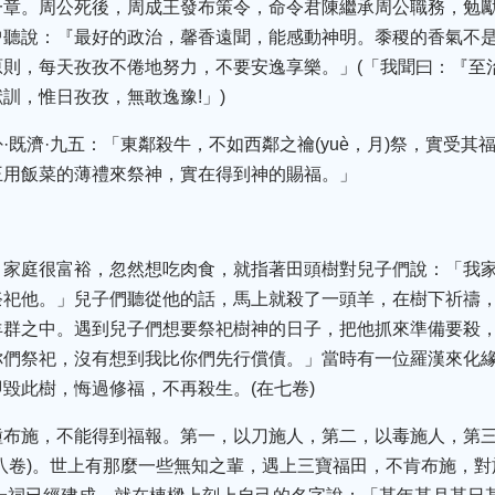
一章。周公死後，周成王發布策令，命令君陳繼承周公職務，勉
曾聽說：『最好的政治，馨香遠聞，能感動神明。黍稷的香氣不
原則，每天孜孜不倦地努力，不要安逸享樂。」(「我聞曰：『至
訓，惟日孜孜，無敢逸豫!」)
·既濟·九五：「東鄰殺牛，不如西鄰之禴(yuè，月)祭，實受
王用飯菜的薄禮來祭神，實在得到神的賜福。」
，家庭很富裕，忽然想吃肉食，就指著田頭樹對兒子們說：「我
祭祀他。」兒子們聽從他的話，馬上就殺了一頭羊，在樹下祈禱
羊群之中。遇到兒子們想要祭祀樹神的日子，把他抓來準備要殺
你們祭祀，沒有想到我比你們先行償債。」當時有一位羅漢來化
毀此樹，悔過修福，不再殺生。(在七卷)
種布施，不能得到福報。第一，以刀施人，第二，以毒施人，第
八卷)。世上有那麼一些無知之輩，遇上三寶福田，不肯布施，