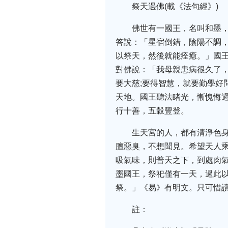
祭天遇佛(載《法句經》)
佛世有一國王，名叫和墨
答說：「星宿倒錯，陰陽不調
以祭天，然後就能痊癒。」國
對佛說：「我母親患病很久了，
要大慈;要得智慧，就要勤學好
天地。國王聽法睹光，慚愧悔
行十善，五穀豐登。
生天宮的人，都有清淨色
膻惡臭，不想聞見。希望天人乘
吸氣味，則普天之下，到處肉
墨國王，祭祀僅有一天，過此
祭。」《易》有明文。只可惜
註：