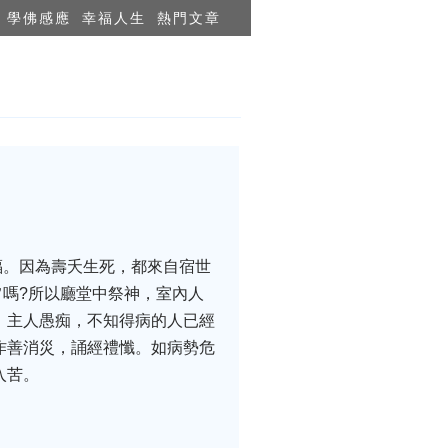
學佛感應
幸福人生
熱門文章
福。因為壽夭生死，都來自宿世
嗎?所以廳堂中祭神，室內人
。主人愚痴，不知得病的人已經
作善消災，誦經禮懺。如病勢危
入苦。