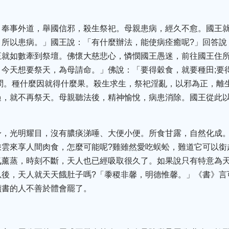
，奉事外道，舉國信邪，殺生祭祀。母親患病，經久不愈。國王
，所以患病。」國王說：「有什麼辦法，能使病痊癒呢?」回答說
王就如數牽到祭壇。佛懷大慈悲心，憐憫國王愚迷，前往國王住
今天想要祭天，為母請命。」佛說：「要得穀食，就要種田;要
問。種什麼因就得什麼果。殺生求生，祭祀淫亂，以邪為正，離
過，就不再祭天。母親聽法後，精神愉悅，病患消除。國王從此
身，光明耀目，沒有膿痰涕唾、大便小便。所食甘露，自然化成
雲來享人間肉食，怎麼可能呢?雞雖然愛吃蜈蚣，難道它可以銜
氣薰蒸，時刻不斷，天人也已經吸取很久了。如果說只有特意為
以後，天人就天天餓肚子嗎?「黍稷非馨，明德惟馨。」《書》言
讀書的人不善於體會罷了。