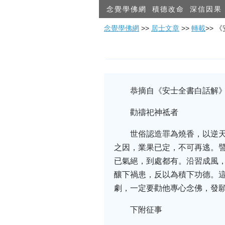
念覺學佛網
積德改命
深信因果
念覺學佛網
>>
居士文章
>>
轉載
>> 
恭摘自《安士全書白話解》
勸禱祀神祗者
世俗認造罪為燒香，以逆
之因，業果已定，不可再逃。
已氣絕，到處都有。沿習成風，
釀下禍患，反以為積下功德。這
劇，一定要勸他專心念佛，發願
下附征事