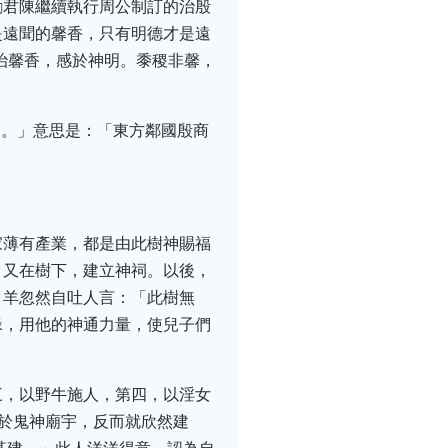
勵君陳繼續執行周公制訂的治殷
是遠聞的馨香，只有明德才是遠
治馨香，感於神明。黍稷非馨，
其福。」意思是：「東方鄰國殷商
家薄有產業，都是由此樹神賜福
，又在樹下，建立神祠。以後，
，羊忽然自吐人言：「此樹無
緣，用他的神通力量，使兒子們
三，以野牛施人，第四，以淫女
對於鬼神廟宇，反而就欣然建