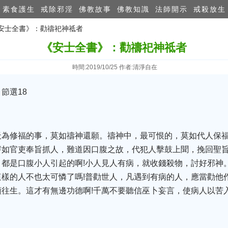
素食護生
戒除邪淫
佛教故事
佛教知識
法師開示
戒殺放生
《安士全書》：勸禱祀神祗者
《安士全書》：勸禱祀神祗者
時間:2019/10/25 作者:清淨自在
節選18
天為修福的事，莫如禱神還願。禱神中，最可恨的，莫如代人保
譬如官吏奉旨抓人，難道因口腹之故，代犯人擊鼓上聞，挽回聖旨
都是口腹小人引起的啊!小人見人有病，就收錢殺物，討好邪神
樣的人不也太可憐了嗎!普勸世人，凡遇到有病的人，應當勸他
往生。這才有無邊功德啊!千萬不要聽信巫卜妄言，使病人以苦