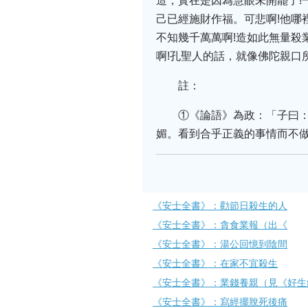
造，實在是因為慧眼未開罷了!
己已經施財作福。可悲啊!他哪
不知幾千萬萬啊!造如此無量殺
啊!孔聖人的話，就像佛陀親口所
註：
①《論語》為政：「子曰
媚。看到合乎正義的事情而不
《安士全書》：勸節日殺生的人
《安士全書》：​​貪食業報（出《
《安士全書》：​​湯公回憶到陰間
《安士全書》：​在家不宜殺生
《安士全書》：​業錢養親（見《好
《安士全書》：​​寫經擺脫死後痛