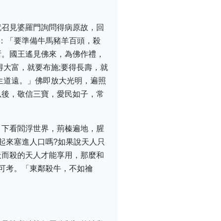
就召見婆羅門詢問得病原故，回
：「要準備牛馬豬羊百頭，殺
所。國王遙見佛來，為佛作禮，
得大富，就要布施;要得長壽，就
生道遠。」佛即放大光明，遍照
以後，敬信三寶，愛民如子，常
。下看閻浮世界，荊榛遍地，腥
起來塞進人口嗎?如果說天人只
天而殺的天人才能享用，那麼和
可考。「東鄰殺牛，不如禴