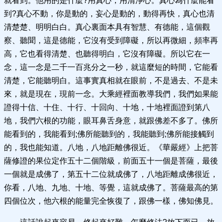
就看到。他用的是什麼?用真心，用清淨心。真心為什麼能看
到?真心不動，你是動的，妄心是動的，動得再快，真心也清
清楚楚、明明白白。真心裏面本具有智慧、有德能，這個觀
察、聽聞，這是德能，它沒有受到障礙，所以再微細，頻率再
高，它也看得清楚、也聽得明白，它沒有障礙。所以它在一
念，這一念是二千一百兆分之一秒，就這麼短的時間，它能看
清楚，它能聽明白。這事實真相就在眼前，不是過去、不是未
來，就是現在，現前一念。大乘經裡面教導我們，我們如果能
證得十信、十住、十行、十回向、十地，十地裡面證到第八
地，我們六根的功能，眼耳鼻舌身意，就跟佛差不多了。佛所
能看到的，我能看到;佛所能聽到的，我能聽到;佛所能接觸到
的，我也能知道。八地，八地距離佛很近。《華嚴經》上把菩
薩修證的果位定作五十二個階級，前面五十一個是菩薩，最後
一個就是成佛了，第五十二位就成佛了，八地距離成佛很近，
你看，八地、九地、十地、等覺，這就成佛了。菩薩最高的第
四個位次，他六根的能量完全恢復了，跟佛一樣，佛知佛見。