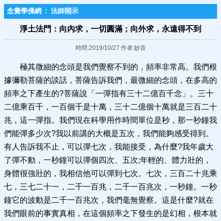
念覺學佛網
:
法師開示
淨土法門：向內求，一切圓滿；向外求，永遠得不到
時間:2019/10/27 作者:妙音
極其微細的念頭是我們覺察不到的，頻率非常高。我們根
據彌勒菩薩的談話，菩薩告訴我們，最微細的念頭，在多高的
頻率之下產生的?菩薩說「一彈指有三十二億百千念」。三十
二億乘百千，一百個千是十萬，三十二億個十萬就是三百二十
兆，這一彈指。我們現在科學用作時間單位是秒，那一秒鐘我
們能彈多少次?我以前講的大概是五次，我們能夠感受得到。
有人告訴我不止，可以彈七次，我能接受，為什麼?我年歲大
了彈不動，一秒鐘可以彈個四次、五次;年輕的、體力壯的，
身體很強壯的，我相信他可以彈到七次。七次，三百二十兆乘
七，三七二十一，二千一百兆，二千一百兆次，一秒鐘。一秒
鐘它的波動是二千一百兆次，我們毫無覺察。這是什麼?就在
我們眼前的事實真相，在這個頻率之下發生的是幻相，根本就