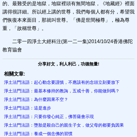
的、最難受的是地獄，地獄裡頭有無間地獄，《地藏經》裡面
講得很詳細。所以經上講的世尊，我們每個人都有分，希望我
們恢復本來面目，那就叫世尊。「佛是世間極尊」，極為尊
重，「故稱世尊」。
二零一四淨土大經科注(第一二一集)2014/10/24香港佛陀
教育協會
分享好文，利人利己，功德無量!
相關文章:
淨土法門法語：起心動念要謹慎，不應該有的念頭立刻要放下
淨土法門法語：最基本修持的教誨，五戒十善，你能做到嗎？
淨土法門法語：為什麼因果不空？
淨土法門法語：這是進步
淨土法門法語：只要你發心純正，佛菩薩會示現
淨土法門法語：墮胎是殺自己的親生子女，做父母的都要負因果
淨土法門法語：養成一個念佛的習慣