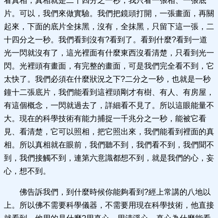
看真相，真相就是二十四分之一秒，我只看一張相、一張底
片。可以，我們來做實驗。我們把鏡頭打開，一張畫面，再關
起來，下面的底片全抹黑，沒有，全抹黑，只留下這一張，二
十四分之一秒。我們看到沒有?看到了。看到什麼?看到一道
光一閃就沒有了，這光裡面有什麼東西沒看清楚，只看到光一
閃。光裡頭有畫面，有完整的畫面，可是我們完全看不到，它
太快了。我們必須在什麼狀況之下?二分之一秒，也就是一秒
鐘十二張底片，我們能看到這裡頭剛才有樹、有人、有房屋，
有這個概念，一閃就過去了，詳細看不見了。所以這眼能量不
大。現在的科學技術有能力捕捉一千兆分之一秒，能被它看
見、看清楚，它可以照相，把它照出來，我們能看到裡面的真
相。所以真相就在眼前，我們聽不到，我們看不到，我們聞不
到，我們接觸不到，連第六意識都想不到，就是我們的心，妄
心，想不到。
佛告訴我們，到什麼時候你能夠看到?經上常講的八地以
上。所以佛不需要科學儀器，不需要用現在科學技術，他直接