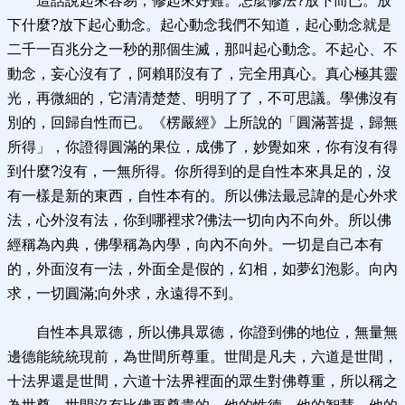
這話說起來容易，修起來好難。怎麼修法?放下而已。放
下什麼?放下起心動念。起心動念我們不知道，起心動念就是
二千一百兆分之一秒的那個生滅，那叫起心動念。不起心、不
動念，妄心沒有了，阿賴耶沒有了，完全用真心。真心極其靈
光，再微細的，它清清楚楚、明明了了，不可思議。學佛沒有
別的，回歸自性而已。《楞嚴經》上所說的「圓滿菩提，歸無
所得」，你證得圓滿的果位，成佛了，妙覺如來，你有沒有得
到什麼?沒有，一無所得。你所得到的是自性本來具足的，沒
有一樣是新的東西，自性本有的。所以佛法最忌諱的是心外求
法，心外沒有法，你到哪裡求?佛法一切向內不向外。所以佛
經稱為內典，佛學稱為內學，向內不向外。一切是自己本有
的，外面沒有一法，外面全是假的，幻相，如夢幻泡影。向內
求，一切圓滿;向外求，永遠得不到。
自性本具眾德，所以佛具眾德，你證到佛的地位，無量無
邊德能統統現前，為世間所尊重。世間是凡夫，六道是世間，
十法界還是世間，六道十法界裡面的眾生對佛尊重，所以稱之