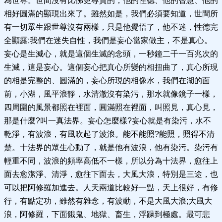
為世尊。世間沒有比佛更尊貴的，他的性德、他的智慧、他的
相好圓滿的顯現出來了。雖然如是，我們必須要知道，世間所
有一切眾生跟世尊沒有兩樣，只是他覺悟了，他不迷，性德完
全顯露;我們在迷失自性，我們是妄心當家做主，不是真心。
妄心是生滅心，就是這個生滅的念頭，一秒鐘二千一百兆次的
生滅，這是妄心。這個妄心把真心所變的相扭曲了，真心所現
的相是完整的、圓滿的，妄心所現的相像水，我們在湖的面
前，小湖，風平浪靜，水清澈沒有染污，那水就像鏡子一樣，
四周圍的風景都照在裡面，圓滿照在裡面，叫照見，真心見，
那是什麼?叫一真法界。妄心怎麼樣?妄心就是有染污，水不
乾淨，有波浪，有風吹起了波浪。能不能照?能照，照得不清
楚。十法界的眾生心動了，就是他有波浪，他有染污。染污有
輕重不同，波浪的頻率高低不一樣，所以分為十法界，愈往上
面去愈潔淨、清淨，愈往下面去，大風大浪，特別是三途，也
可以把阿修羅加進去。人天兩道比較好一點，天上很好，有修
行，有點定功，雖然有雜念，有波動，不是大風大浪;大風大
浪，阿修羅，下面餓鬼、地獄、畜生，浮躁到極處。最可悲