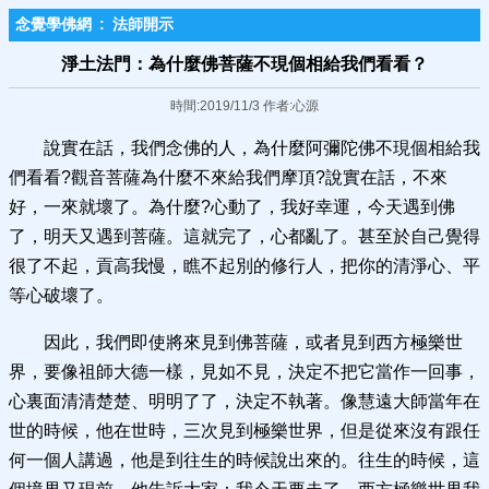
念覺學佛網
:
法師開示
淨土法門：為什麼佛菩薩不現個相給我們看看？
時間:2019/11/3 作者:心源
說實在話，我們念佛的人，為什麼阿彌陀佛不現個相給我
們看看?觀音菩薩為什麼不來給我們摩頂?說實在話，不來
好，一來就壞了。為什麼?心動了，我好幸運，今天遇到佛
了，明天又遇到菩薩。這就完了，心都亂了。甚至於自己覺得
很了不起，貢高我慢，瞧不起別的修行人，把你的清淨心、平
等心破壞了。
因此，我們即使將來見到佛菩薩，或者見到西方極樂世
界，要像祖師大德一樣，見如不見，決定不把它當作一回事，
心裏面清清楚楚、明明了了，決定不執著。像慧遠大師當年在
世的時候，他在世時，三次見到極樂世界，但是從來沒有跟任
何一個人講過，他是到往生的時候說出來的。往生的時候，這