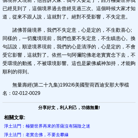
個境界又現前，他告訴大家：我今天要走了，西方極樂世界我
已經見到了，這個境界過去曾經見過三次。這個時候大家才知
道，從來不跟人說，這就對了。絕對不受影響，不失定意。
諸佛菩薩境界，我們不失定意，心是定的，不生歡喜心;
同樣的，一切魔境現前，我們也要不失定意，不生瞋恚心。換
句話說，順逆境界現前，我們的心是清淨的，心是定的，不會
受它影響，這就對了。依然一句阿彌陀佛老老實實念下去，不
受環境的動搖，不被環境影響。這也是蒙佛威神加持，才能夠
順利的得到。
無量壽經(第二十九集)1992/6美國聖荷西迪安那大學檔
名：02-012-0029
分享好文，利人利己，功德無量!
相關文章:
淨土法門：極樂世界再來的菩薩沒有隔陰之迷
淨土法門：老實念佛，不要去攀緣