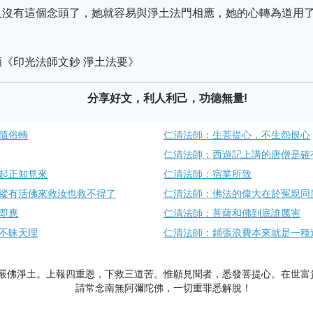
人沒有這個念頭了，她就容易與淨土法門相應，她的心轉為道用
《印光法師文鈔 淨土法要》
分享好文，利人利己，功德無量!
隨俗轉
仁清法師：生菩提心，不生怨恨心
仁清法師：西遊記上講的唐僧是確
起正知見來
仁清法師：宿業所致
縱有活佛來救汝也救不得了
仁清法師：佛法的偉大在於冤親同
即應
仁清法師：菩薩和佛到底誰厲害
不昧天理
仁清法師：鋪張浪費本來就是一種
嚴佛淨土。上報四重恩，下救三道苦。惟願見聞者，悉發菩提心。在世富
請常念南無阿彌陀佛，一切重罪悉解脫！