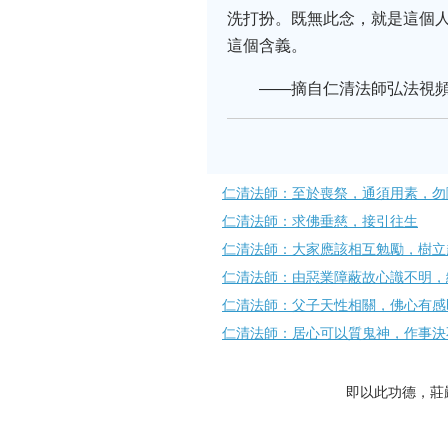
洗打扮。既無此念，就是這個
這個含義。
——摘自仁清法師弘法視頻
仁清法師：至於喪祭，通須用素，勿
仁清法師：求佛垂慈，接引往生
仁清法師：大家應該相互勉勵，樹立
仁清法師：由惡業障蔽故心識不明，
仁清法師：父子天性相關，佛心有感
仁清法師：居心可以質鬼神，作事決
即以此功德，莊