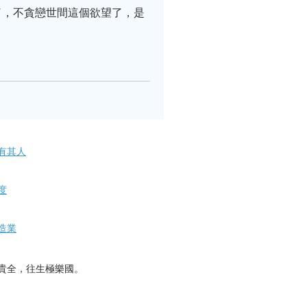
了，不貪戀世間這個欲望了，是
有其人
度
造業
貴全，往生極樂國。