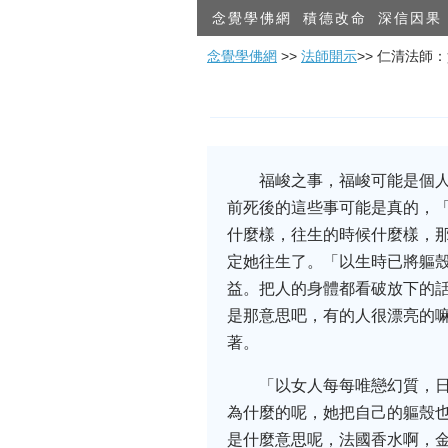
念覺學佛網
積德改命
深信因果
念覺學佛網
>>
法師開示
>> 仁清法師
福峻之事，福峻可能是個
前死後的這些事可能是真的，
什麼樣，往生的時候什麼樣，
定她往生了。「以生時已將軀
益。把人的身體都看破放下的
是那意思吧，有的人很漂亮的
著。
「以女人每每唯戀幻質，
為什麼的呢，她把自己的軀殼
是什麼意思呢，法國香水啊，