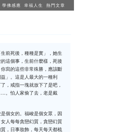
學佛感應
幸福人生
熱門文章
「生前死後，種種是實」，她生
峻的這個事，生前什麼樣，死後
。你寫的這些非常殊勝，應該斷
利益」。這是人最大的一種利
下了，戒指一塊就放下了是吧，
……。怕人家偷了去，老是戴
峻是個女的。福峻是個女眾，因
，女人每每貪戀幻質，貪戀幻質
幻質，日事妝飾，每天每天都梳