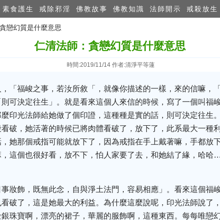
素食護生
戒除邪淫
佛教故事
佛教知識
法師開示
戒殺放生
：貪戀幻質是什麼意思
仁清法師：貪戀幻質是什麼意思
時間:2019/11/14 作者:清淨平等蓮
人，「福峻之事，若汝所敘「，就像你描述的一樣，來的信嘛，
「則可決定往生」。就是看來這個人來信的時候，寫了一個叫福
那麼印光法師給她做了個印證，這種種是實的話，則可決定往生
殼看破，她活著的時候已將肉體看破了，放下了，此系最大一種
話，她那個戒指可能就放下了，因為戒指在手上戴著嘛，手都放
嘛，這個也很好看，放不下，怕人家要了去，和她結了緣，哈哈
日事妝飾，既無此念，自與淨土法門，容易相應」。看來這個福
也看破了，這是她最大的利益。為什麼這麼說呢，印光法師說了
金銀珠寶啊，漂亮的裙子，華麗的服飾啊，這種東西。每每唯戀