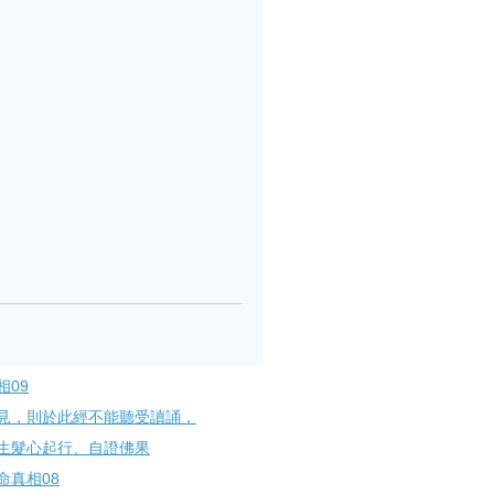
09
見，則於此經不能聽受讀誦，
生髮心起行、自證佛果
命真相08