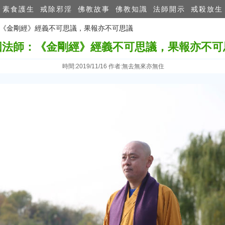
素食護生
戒除邪淫
佛教故事
佛教知識
法師開示
戒殺放生
師：《金剛經》經義不可思議，果報亦不可思議
圓法師：《金剛經》經義不可思議，果報亦不可
時間:2019/11/16 作者:無去無來亦無住