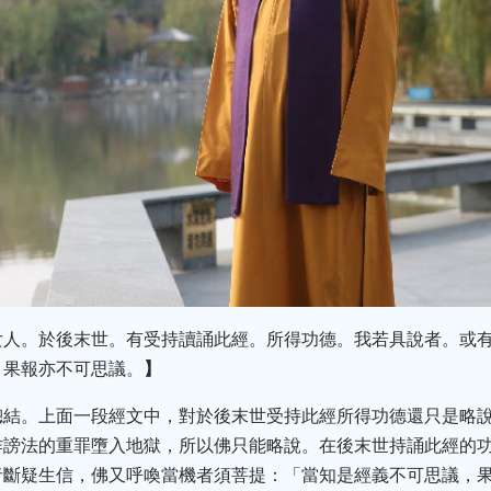
女人。於後末世。有受持讀誦此經。所得功德。我若具說者。或
。果報亦不可思議。
】
總結。上面一段經文中，對於後末世受持此經所得功德還只是略
作謗法的重罪墮入地獄，所以佛只能略說。在後末世持誦此經的
者斷疑生信，佛又呼喚當機者須菩提：「當知是經義不可思議，