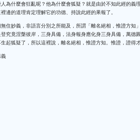
些人為什麼會狂亂呢？他為什麼會狐疑？就是由於不知此經的義
這裡邊的道理肯定理解它的功德、持說此經的果報了。
相無住妙義，非語言分別之所能及，所謂「離名絕相，惟證方知
提登究竟涅槃彼岸，三身具備，法身報身應化身三身具備，萬德
再生起狐疑了，所以這裡說，離名絕相，惟證方知。惟證，證得
講義