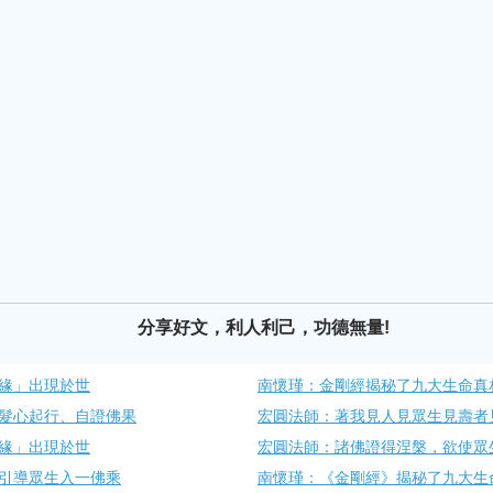
分享好文，利人利己，功德無量!
緣」出現於世
南懷瑾：金剛經揭秘了九大生命真相
髮心起行、自證佛果
宏圓法師：著我見人見眾生見壽者
緣」出現於世
宏圓法師：諸佛證得涅槃，欲使眾
引導眾生入一佛乘
南懷瑾：《金剛經》揭秘了九大生