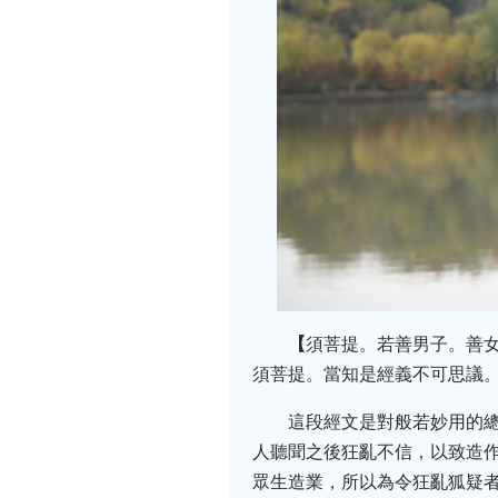
【
須菩提。若善男子。善
須菩提。當知是經義不可思議
這段經文是對般若妙用的
人聽聞之後狂亂不信，以致造
眾生造業，所以為令狂亂狐疑