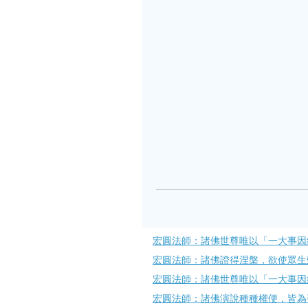
宏圓法師：諸佛世尊唯以「一大事因
宏圓法師：諸佛證得涅槃，欲使眾生
宏圓法師：諸佛世尊唯以「一大事因
宏圓法師：諸佛演說種種權便，皆為