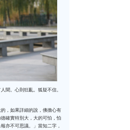
有人聞。心則狂亂。狐疑不信。
說的，如果詳細的說，佛擔心有
功德確實特別大，大的可怕，怕
果報亦不可思議。」當知二字，