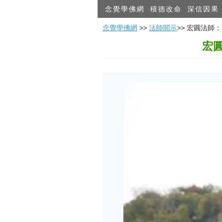
念覺學佛網
積德改命
深信因果
念覺學佛網
>>
法師開示
>> 宏圓法
宏