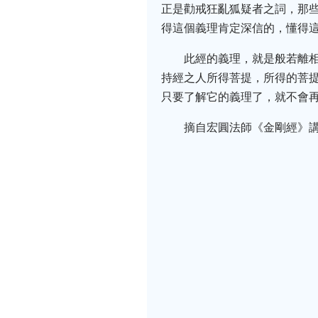
正是勸戒狂亂狐疑者之詞，那
得這個義理肯定深信的，懂得
此經的義理，就是般若離
持經之人所得菩提，所得的菩
只要了解它的義理了，就不會
摘自宏圓法師《金剛經》