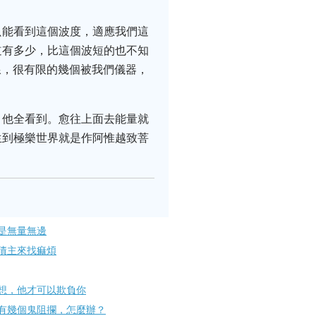
只能看到這個波度，適應我們這
道有多少，比這個波短的也不知
線，很有限的幾個被我們儀器，
，他全看到。愈往上面去能量就
生到極樂世界就是作阿惟越致菩
是無量無邊
債主來找痲煩
想，他才可以欺負你
有幾個鬼阻攔，怎麼辦？