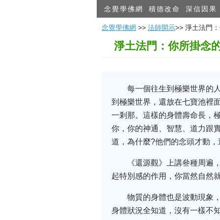
念覺學佛網
積德改命
深信因果
念覺學佛網
>>
法師開示
>> 淨土法
淨土法門：你所掛念
每一個往生到極樂世界的
到極樂世界，還放在七寶池裡
一剎那。這樣的身體壽命長，
你，你的神通、智慧、道力跟
道，為什麼?他們的念頭才動，
《還源觀》上講叄種周遍
起特別感的作用，你當然自然
物質的身體也是波動現象
身體狀況全知道，沒有一樣不