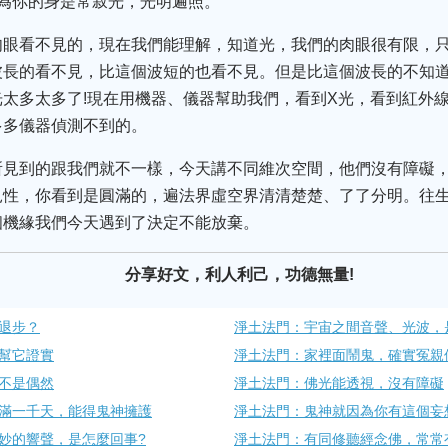
為你的身是常寂光，光明遍照。
肉眼看不見的，現在我們能理解，知道光，我們的肉眼很有限，
波長的看不見，比這個波短的也看不見。但是比這個波長的不知
太多太多了!現在用機器、儀器幫助我們，看到X光，看到紅外
多多儀器偵測不到的。
所見到的跟我們就不一樣，今天講不同維次空間，他們沒有障礙
見性，你看到是圓滿的，遍法界虛空界清清楚楚、了了分明。往
個機緣我們今天遇到了決定不能放棄。
分享好文，利人利己，功德無量!
退步？
淨土法門：宇宙之間音聲、光波，
幫它證實
淨土法門：家裡面鬧鬼，確實冤親
不是偶然
淨土法門：佛光能透視，沒有障礙
滿一千天，能得鬼神擁護
淨土法門：鬼神就因為你有這個妄
妙的響聲，是怎麼回事?
淨土法門：有同修聽經念佛，常常