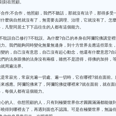
刻刻在照顧。
要合作;不合作，他照顧，我們不聽話，那就沒有法子，那得多受
體什麼病自然就沒有了，無需要去調理、治理，它就沒有了。怎麼
界，凡聖同居土下下品往生的人都有這個能力。
不耽誤自己修行?不耽誤。為什麼?自己的本身在阿彌陀佛講堂
能力。我們能夠同時變化無量無邊身，到十方世界去應這些眾生
變的，自己沒有意思，自己沒有起心動念，他還有什麼意思?自
們的法身跟佛的法身沒有兩樣，雖然不是證得，得佛的加持，等
動就周遍法界。
就是常寂光，常寂光遍一切處、遍一切時，它在哪裡?就在面前。
薩來感應。阿彌陀佛來了，阿彌陀佛從哪裡來?就在面前，就在面
界，每個人都有這個能力。
放心的人、你想照顧的人，只有到極樂世界你才圓圓滿滿都能做
不曉得到哪裡去了，再遇到面也不認識。可是在極樂世界，無論