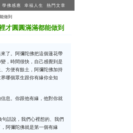
學佛感應
幸福人生
熱門文章
都能做到
裡才圓圓滿滿都能做到
起來了。阿彌陀佛把這個蓮花帶
轉變，時間很快，自己感覺到是
土、方便有餘土，阿彌陀佛加持
世界哪個眾生跟你有緣你全知
的信息。你跟他有緣，他對你就
換句話說，我們心裡想的、我們
了，阿彌陀佛就是第一個有緣