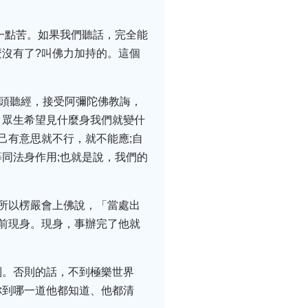
一點苦。如果我們聽話，完全能
沒有了?叫佛力加持的。這個
裡頭聽經，接受阿彌陀佛教誨，
，眾生希望見什麼身我們就變什
己有意思就不行，就不能應;自
同法身作用;也就是說，我們的
所以楞嚴會上佛說，「當處出
前現身。現身，事辦完了他就
到。否則的話，不到極樂世界
你到哪一道他都知道、他都清