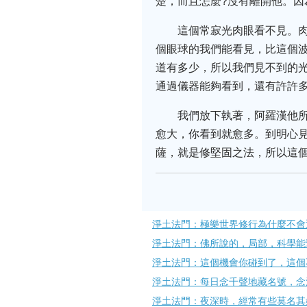
楚，而且怎麼?沒有離開他。因
這個常寂光肉眼看不見。
個眼球的我們能看見，比這個
道有多少，所以我們見不到的光
通過儀器能夠看到，還有許許
我們放下執著，阿羅漢他
愈大，你看到就愈多。到明心
薩，就是修堅固之法，所以這
淨土法門：極樂世界修行為什麼不會
淨土法門：佛所說的，局部，科學能
淨土法門：這個機會你碰到了，這個
淨土法門：每日念千聲地藏名號，念
淨土法門：夜深時，經常有些莫名其