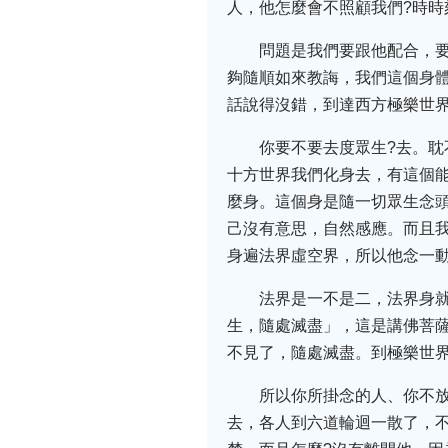
人，他怎麼會不照顧我們?時時
問題是我們要跟他配合，
夠隨順如來教誨，我們這個身
話說得沒錯，到達西方極樂世
你要不要去度眾生?去。耽
十方世界我們化身去，有這個
麼身。這個身是隨一切眾生念頭
己沒有意思，自然感應。而且我
身遍法界虛空界，所以他念一
法界是一不是二，法界身
生，隨處滅盡」，這是講佛菩
不見了，隨處滅盡。到極樂世
所以你所掛念的人、你不
去，各人到六道輪迴一散了，