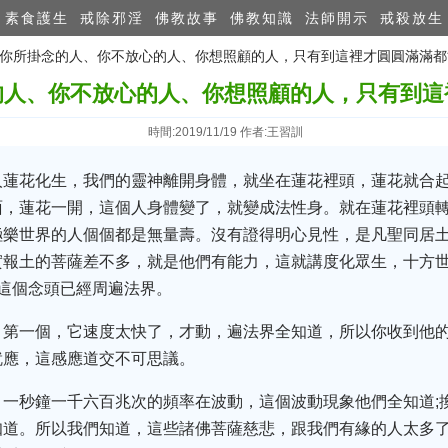
素食護生
戒除邪淫
佛教故事
佛教知識
法師開示
戒殺放生
門：你所掛念的人、你不放心的人、你想照顧的人，只有到這裡才圓圓滿滿
的人、你不放心的人、你想照顧的人，只有到這
時間:2019/11/19 作者:王習訓
人蓮花化生，我們的靈神離開身體，就坐在蓮花裡頭，蓮花就合
面，蓮花一開，這個人身體變了，就變成法性身。就在蓮花裡頭
極樂世界的人個個都是無量壽。沒有證得明心見性，是凡聖同居
實報土的菩薩差不多，就是他們有能力，這就講度化眾生，十方
這個念頭已經周遍法界。
，第一個，它速度太快了，才動，遍法界全知道，所以你收到他
就應，這感應道交不可思議。
，一秒鐘一千六百兆次的頻率在波動，這個波動現象他們全知道;
知道。所以我們知道，這些諸佛菩薩慈悲，跟我們有緣的人太多