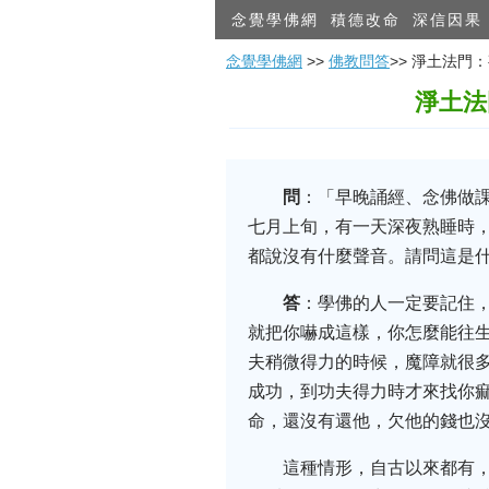
念覺學佛網
積德改命
深信因果
念覺學佛網
>>
佛教問答
>> 淨土法
淨土法
問
：「早晚誦經、念佛做
七月上旬，有一天深夜熟睡時
都說沒有什麼聲音。請問這是什
答
：學佛的人一定要記住
就把你嚇成這樣，你怎麼能往生
夫稍微得力的時候，魔障就很
成功，到功夫得力時才來找你
命，還沒有還他，欠他的錢也沒
這種情形，自古以來都有