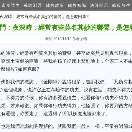
素食護生
戒除邪淫
佛教故事
佛教知識
法師開示
戒殺放生
門：夜深時，經常有些莫名其妙的響聲，是怎麼回事?
門：夜深時，經常有些莫名其妙的響聲，是怎
時間:2019/11/19 作者:妙音
課的時候，經常有些莫名其妙的響聲，甚至於突然見到異常現象
，突然土雷似的巨響，將我的孩子從床上驚到地上，全家三人不
麼緣故?如何克服?」
，佛對我們的教誨，《金剛經》說得很多，告訴我們，「凡所有
?這個現象，也許它正在考驗你的功夫。說實在話，功夫不得力
多。不得力的時候，你有許多冤親債主，他看你修行功夫不得力，
痲煩，才來報復。如果你修行功夫得力，他慌張了，你要到西方
有還他，你要走了，這還得了!所以妖魔鬼怪都來了。
，也是我們常識能夠理解的。就跟我們一般人一樣，平常有過節或