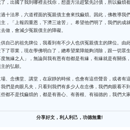
慌了，出國了我到哪裡去找你，想盡方法趕緊先討債，所以痲煩
超過十法界，六道裡面的冤親債主會來找痲煩。因此，佛教導我
債主，「上報四重恩，下濟三途苦」。希望他們明了，我們的成
意去做，會減少冤親債主的障礙。
是供自己的祖先牌位，我看到有不少人也供冤親債主的牌位。由
造下了罪業，現在學佛明白了，總希望業障能夠消除，跟一切眾
不度無緣之人」，無論與我有恩有怨都是有緣，有緣就是有關係
債主的弘願。
道場、念佛堂、講堂，在寂靜的時候，也會有這些聲音，或者有
，我們是肉眼凡夫，只看到我們有多少人在念佛，我們肉眼看不
這些都不是找痲煩的，都是有善心、有善根、有福德的，我們大
。
分享好文，利人利己，功德無量!