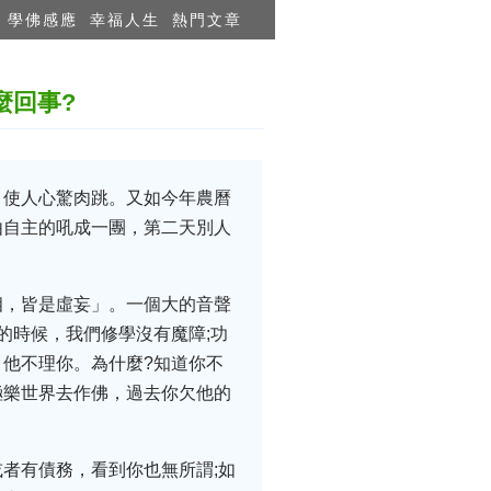
學佛感應
幸福人生
熱門文章
麼回事?
，使人心驚肉跳。又如今年農曆
由自主的吼成一團，第二天別人
相，皆是虛妄」。一個大的音聲
的時候，我們修學沒有魔障;功
他不理你。為什麼?知道你不
極樂世界去作佛，過去你欠他的
者有債務，看到你也無所謂;如