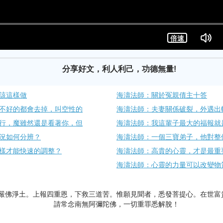
分享好文，利人利己，功德無量!
該這樣做
海濤法師：關於冤親債主十答
不好的都會去掉，叫空性的
海濤法師：夫妻關係破裂，外遇出
行，魔雖然還是看著你，但
海濤法師：我這輩子最大的福報就
況如何分辨？
海濤法師：一個三寶弟子，他對整
樣才能快速的調整？
海濤法師：高貴的心靈，才是最重
海濤法師：心靈的力量可以改變物
嚴佛淨土。上報四重恩，下救三道苦。惟願見聞者，悉發菩提心。在世富
請常念南無阿彌陀佛，一切重罪悉解脫！