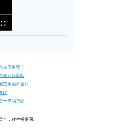
軌如何處理？
是碰到好老師
個眾生都有責任
要的
質世界的形態
貴全，往生極樂國。