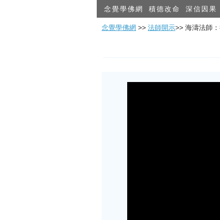
念覺學佛網
積德改命
深信因果
念覺學佛網
>>
法師開示
>> 海濤法師