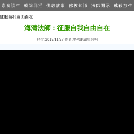
素食護生
戒除邪淫
佛教故事
佛教知識
法師開示
戒殺放生
：征服自我自由自在
海濤法師：征服自我自由自在
時間:2019/11/27 作者:學佛網編輯阿明