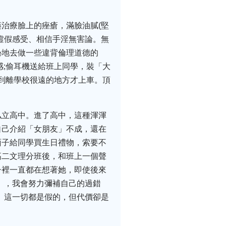
。
治療臉上的痤瘡，滿臉油膩(堅
虛假感受、相信手淫無害論。無
恥地去做一些違背倫理道德的
感;偷耳機送給班上同學，裝「大
，到離學校很遠的地方才上車。頂
私立高中。進了高中，這種渾渾
自己介紹「女朋友」不成，還在
面子給同學買生日禮物，索要不
高二文理分班後，和班上一個聲
子裡一直都在想著她，即使後來
」，我會努力彌補自己的過錯
。這一切都是假的，但代價卻是