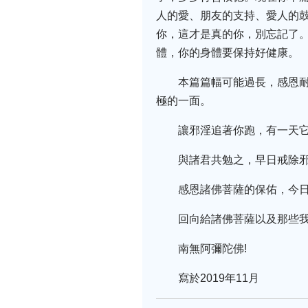
人的愛、朋友的支持、愛人的
你，這才是真的你，別忘記了
體，你的身體要保持好健康。
本篇篇幅可能過長，感恩
極的一面。
讓邪淫追著你跑，有一天
與諸君共勉之，早日戒除
感恩諸佛菩薩的保佑，今
回向給諸佛菩薩以及那些
南無阿彌陀佛!
寫於2019年11月