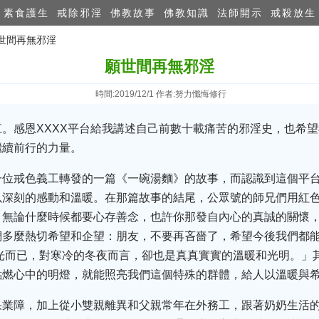
素食護生
戒除邪淫
佛教故事
佛教知識
法師開示
戒殺放生
願世間再無邪淫
願世間再無邪淫
時間:2019/12/1 作者:努力懺悔修行
。感恩XXXX平台給我講述自己前數十載痛苦的邪淫史，也希
繼續前行的力量。
一位戒色義工轉發的一篇《一碗湯麵》的故事，而認識到這個平
以深刻的感動和溫暖。在那篇故事的結尾，公眾號的師兄們用紅
，無論什麼時候都要心存善念，也許你那發自內心的真誠的關懷
們多麼熱切希望和企望：朋友，不要再吝嗇了，希望今後我們都
光而已，對寒冷的冬夜而言，卻也是真真實實的溫暖和光明。」
點燃心中的明燈，就能照亮我們這個特殊的群體，給人以溫暖與
業障，加上從小雙親離異和父親常年在外務工，跟著奶奶生活的