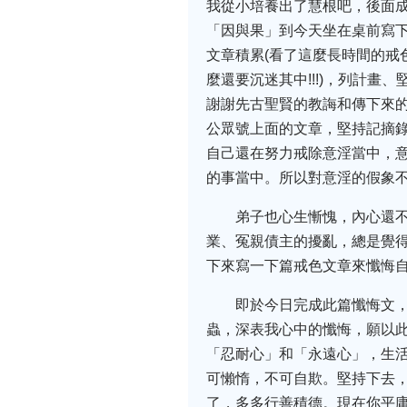
我從小培養出了慧根吧，後面成
「因與果」到今天坐在桌前寫
文章積累(看了這麼長時間的
麼還要沉迷其中!!!)，列計
謝謝先古聖賢的教誨和傳下來的
公眾號上面的文章，堅持記摘
自己還在努力戒除意淫當中，
的事當中。所以對意淫的假象
弟子也心生慚愧，內心還
業、冤親債主的擾亂，總是覺
下來寫一下篇戒色文章來懺悔
即於今日完成此篇懺悔文
蟲，深表我心中的懺悔，願以
「忍耐心」和「永遠心」，生
可懶惰，不可自欺。堅持下去
了，多多行善積德。現在你平