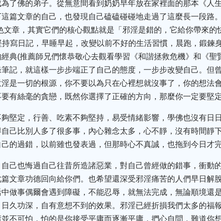
為了佛的弟子。從無意間看到奶奶早年放在家裡面的那本《人生
下這篇文章的自己，也發現自己磕磕碰碰地走過了這麼長一段路
戒色文章，其實它們的核心觀點就是「邪淫是錯的，它給你帶來的
畫、堅持寫日記，早睡早起，改變以前不好的生活習慣，晨跑，鍛鍊
經典(推薦師兄們懷恭敬心去觀看學習《和諧拯救危機》和《聖
錄筆記，就這樣一步步端正了自己的態度，一步步改變自己。但
意淫是一切的根源，你不要以為只在心裡想就沒事了，你的想法
不要有絲毫的貪戀，既然你選擇了正確的方向，那麼你一定要堅
不夠堅定，行善、吃素不夠堅持，易受情緒影響，學佛也沒有日
得自己比別人多了很多事，內心雜念太多，心不靜，沒有時間靜
自己的過錯，以前雖也發表過，但那時心不真誠，也拖到今日才
，自己也悔過自己往昔所造諸惡業，對自己曾經做的錯事，衝動
此篇文章功德回向給你們。也希望還深受邪淫痛苦的人們早日解
活中做事偶爾會遇到障礙，不能忍辱，就無法完成，無論順境還
，日久功深，自有意想不到的效果。邪淫已經折損我們太多的福
庸並不可怕，怕的是你接受平庸而逐漸平庸，捫心自問，難道你想