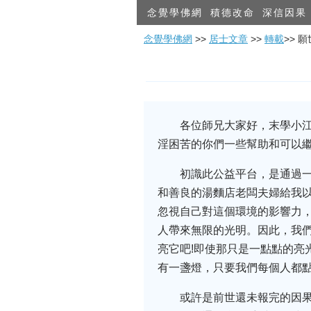
念覺學佛網
積德改命
深信因果
念覺學佛網
>>
居士文章
>>
轉載
>> 
各位師兄大家好，末學小江
淫困苦的你們一些幫助和可以
初識此公益平台，是通過
和善良的湯麵店老闆夫婦給我
忽視自己對這個環境的影響力
人帶來無限的光明。因此，我
亮它吧!即使那只是一點點的亮
有一盞燈，只要我們每個人都
或許是前世還未報完的因果