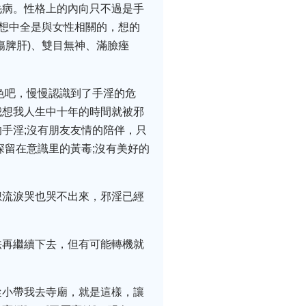
毛病。性格上的內向只不過是手
思想中全是與女性相關的，想的
傷脾肝)、雙目無神、滿臉痤
色吧，慢慢認識到了手淫的危
我想我人生中十年的時間就被邪
手淫;沒有朋友友情的陪伴，只
深留在意識里的黃毒;沒有美好的
想流淚哭也哭不出來，邪淫已經
法再繼續下去，但有可能轉機就
從小帶我去寺廟，就是這樣，讓