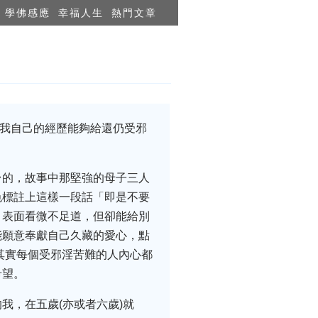
學佛感應
幸福人生
熱門文章
望我自己的經歷能夠給還仍受邪
台的，故事中那堅強的母子三人
色標註上這樣一段話「即是不要
，表面看微不足道，但卻能給別
能願意奉獻自己久藏的愛心，點
其實每個受邪淫苦難的人內心都
希望。
我，在五歲(亦或者六歲)就