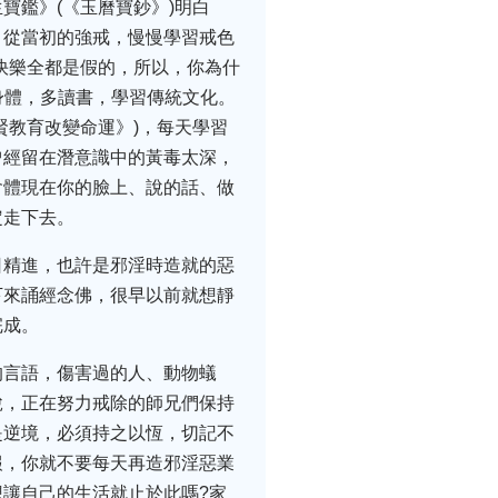
寶鑑》(《玉曆寶鈔》)明白
。從當初的強戒，慢慢學習戒色
快樂全都是假的，所以，你為什
身體，多讀書，學習傳統文化。
賢教育改變命運》)，每天學習
曾經留在潛意識中的黃毒太深，
會體現在你的臉上、說的話、做
定走下去。
日精進，也許是邪淫時造就的惡
下來誦經念佛，很早以前就想靜
完成。
的言語，傷害過的人、動物蟻
脫，正在努力戒除的師兄們保持
是逆境，必須持之以恆，切記不
報，你就不要每天再造邪淫惡業
讓自己的生活就止於此嗎?家