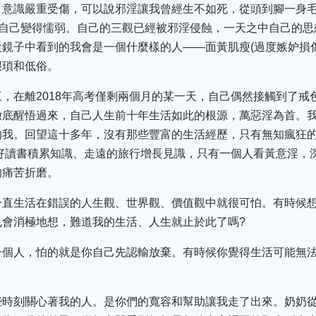
、意識嚴重受傷，可以說邪淫讓我曾經生不如死，從頭到腳一身
讓自己變得懦弱。自己的三觀已經被邪淫侵蝕，一天之中自己的
鏡子中看到的我會是一個什麼樣的人——面黃肌瘦(過度嫉妒損
猥瑣和低俗。
，在離2018年高考僅剩兩個月的某一天，自己偶然接觸到了戒
徹底醒悟過來，自己人生前十年生活如此的根源，萬惡淫為首。
我。回望這十多年，沒有那些豐富的生活經歷，只有無知瘋狂的
好讀書積累知識、走遠的旅行增長見識，只有一個人看黃意淫，
的痛苦折磨。
一直生活在錯誤的人生觀、世界觀、價值觀中就很可怕。有時候
也會消極地想，難道我的生活、人生就止於此了嗎?
一個人，怕的就是你自己先認輸放棄。有時候你覺得生活可能無
些時刻關心著我的人。是你們的寬容和幫助讓我走了出來。奶奶