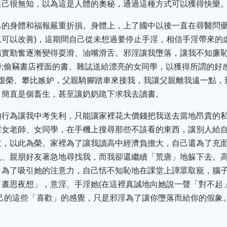
自己很無知，以為這是人體的奧秘，通過這種方式可以獲得快樂
己的身體和福報嚴重折損。身體上，上了國中以後一直在尋醫問藥
息可以改善)，這期間自己從未想過要停止手淫，相信手淫帶來的
踏實勤奮逐漸變得耍滑、油嘴滑舌。邪淫讓我墮落，讓我不知廉
;偷竊書店裡面的書、雜誌送給漂亮的女同學，以獲得所謂的好
慕虛榮、攀比嫉妒，父親騎腳踏車來接我，我讓父親離我遠一點
，簡直是個畜生，甚至讓奶奶跪下求我去讀書。
的行為讓我中考失利，只能讓家裡花大價錢把我送去當地昂貴的
淫女老師、女同學，在手機上搜尋那些不該看的東西，讓別人給
友，以此為榮。家裡為了讓我讀高中經濟負擔大，自己還為了充
人、親朋好友著急地尋找我，而我卻還繼續「荒唐」地躲下去。
，為了吸引她的注意力，自己恬不知恥地在課堂上譁眾取寵，腦
「晝思夜想」，意淫、手淫她(在這裡真誠地向她說一聲「對不起
自己的這些「喜歡」的感覺，只是邪淫為了讓你墮落而給你的假象