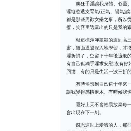
瘋狂手淫讓我身體、心靈
淫縱慾透支腎氣(正氣、陽氣)
都是那些男歡女樂之事，所以從
瘡，笑容里透露出的只是我的
就這樣渾渾噩噩的過到高三
害，後面通過深入地學習，才
淫折損了，空留下十年後這般的
有自己孤獨手淫求安慰;沒有好
回憶，有的只是生活一波三折
有時候想到自己這十年來
讓我變得感情痳木。有時候我
還好上天不會輕易放棄每
會出現在下一刻。
感恩這世上愛我的人，那