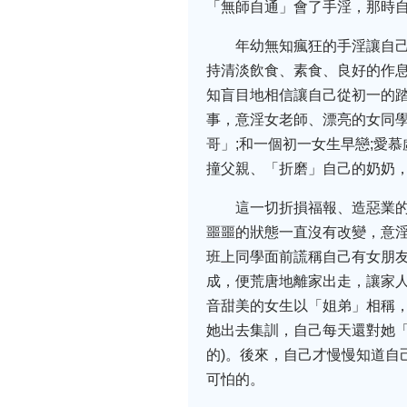
「無師自通」會了手淫，那時
年幼無知瘋狂的手淫讓自
持清淡飲食、素食、良好的作
知盲目地相信讓自己從初一的
事，意淫女老師、漂亮的女同學
哥」;和一個初一女生早戀;愛
撞父親、「折磨」自己的奶奶
這一切折損福報、造惡業
噩噩的狀態一直沒有改變，意
班上同學面前謊稱自己有女朋
成，便荒唐地離家出走，讓家
音甜美的女生以「姐弟」相稱
她出去集訓，自己每天還對她
的)。後來，自己才慢慢知道
可怕的。