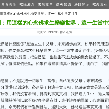
素食護生
戒除邪淫
佛教故事
佛教知識
法師開示
戒殺放生
門：用這樣的心念佛求生極樂世界，這一生當中決定往生
門：用這樣的心念佛求生極樂世界，這一生當中
時間:2019/12/15 作者:心源
我們是什麼關係?是過去生中父母，未來諸佛如來。如果我們用這
縮短。你要是念佛求生極樂世界，這一生當中決定往生。換句話
副貢高我慢的態度，把自己這一生往生不退成佛的機會錯過了。不
反省，值得我們檢點。如果在這些事情真正覺悟了、明白了，我
的態度，不是說把一切眾生「當作」自己過去父母，未來諸佛，「
一分傲慢心沒斷掉。必須要了解這事實真相，他確確實實是過去
有錯誤，我們沒有看到，佛看到事實真相，我們過去生中，過去
。親屬關係何以處不好?多半是吝財，造作許多的罪業，心裏面看
果報。今天我們有幸遇到佛法、遇到大乘，佛將這些事實真相，