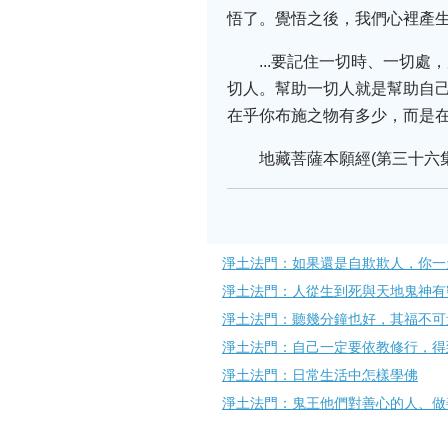
悟了。覺悟之後，我們心裡產
...要記住一切時、一切
切人。幫助一切人就是幫助自己
在乎你布施之物有多少，而是
地藏菩薩本願經(第三十六集)1
淨土法門：如果還是自欺欺人，你一
淨土法門：人從生到死與天地鬼神有
淨土法門：聽幾分鐘也好，其福不可
淨土法門：自己一定要依教修行，得
淨土法門：日常生活中怎樣學佛
淨土法門：鬼王他們對善心的人、做