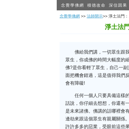
念覺學佛網
積德改命
深信因果
念覺學佛網
>>
法師開示
>> 淨土法
淨土法
佛給我們講，一切眾生跟
眾生，你成佛的時間大幅度的
佛?是你看輕了眾生，自己一
面把機會錯過，這是值得我們
會有障礙!
任何一個人只要具備這樣
話說，你仔細去想想，你還有
是未來諸佛。佛講的話哪裡會
邊劫來跟這個眾生有親屬關係
許許多多的惡業，受眼前這些