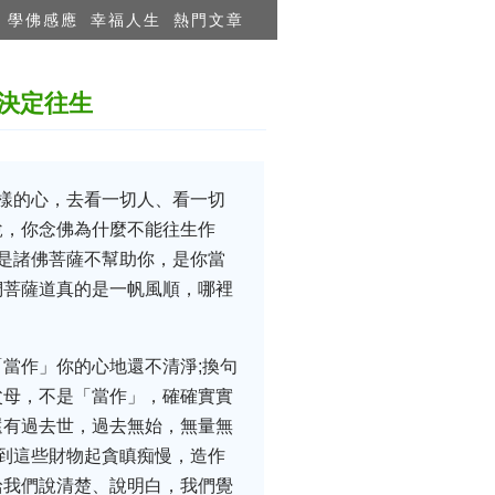
學佛感應
幸福人生
熱門文章
決定往生
樣的心，去看一切人、看一切
說，你念佛為什麼不能往生作
是諸佛菩薩不幫助你，是你當
們菩薩道真的是一帆風順，哪裡
當作」你的心地還不清淨;換句
父母，不是「當作」，確確實實
還有過去世，過去無始，無量無
到這些財物起貪瞋痴慢，造作
給我們說清楚、說明白，我們覺