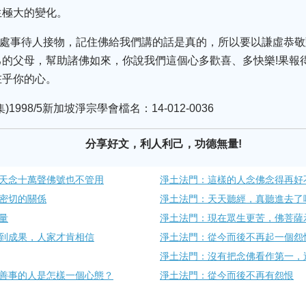
生極大的變化。
處，處事待人接物，記住佛給我們講的話是真的，所以要以謙虛恭
的父母，幫助諸佛如來，你說我們這個心多歡喜、多快樂!果報
在乎你的心。
998/5新加坡淨宗學會檔名：14-012-0036
分享好文，利人利己，功德無量!
天念十萬聲佛號也不管用
淨土法門：這樣的人念佛念得再好
密切的關係
淨土法門：天天聽經，真聽進去了
量
淨土法門：現在眾生更苦，佛菩薩
到成果，人家才肯相信
淨土法門：從今而後不再起一個怨
淨土法門：沒有把念佛看作第一，
善事的人是怎樣一個心態？
淨土法門：從今而後不再有怨恨