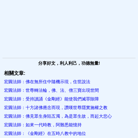
分享好文，利人利己，功德無量!
相關文章:
宏圓法師：佛在無所住中隨機示現，住世說法
宏圓法師：世尊轉法輪，佛、法、僧三寶出現世間
宏圓法師：受持讀誦《金剛經》能使我們滅罪除障
宏圓法師：十方諸佛應念而現，讚嘆世尊隱實施權之教
宏圓法師：佛見眾生身陷五濁，為是眾生故，而起大悲心
宏圓法師：如來一代時教，阿難悉能憶持
宏圓法師：《金剛經》在五時八教中的地位