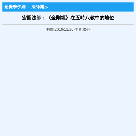
念覺學佛網
:
法師開示
宏圓法師：《金剛經》在五時八教中的地位
時間:2019/12/16 作者:修心