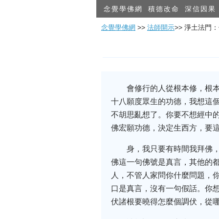
念覺學佛網
積德改命
深信因果
念覺學佛網
>>
法師開示
>> 淨土法門
會修行的人從根本修，根本
十八願度眾生的功德，我想這
不胡思亂想了。你要不想經中
佛宏願功德，決定生西方，要
身，我只要有時間我拜佛
佛這一句佛號是真言，其他的
人，不管人家問你什麼問題，
口是真言，沒有一句假話。你
伏諸根要曉得怎麼個調伏，從