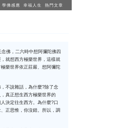
學佛感應
幸福人生
熱門文章
天念佛，二六時中想阿彌陀佛四
經，就想西方極樂世界，這樣就
方極樂世界依正莊嚴、想阿彌陀
，不說雜話，為什麼?除了念
人，真正想生西方極樂世界的
人決定往生西方。為什麼?口
念、正思惟，你沒錯。所以，調