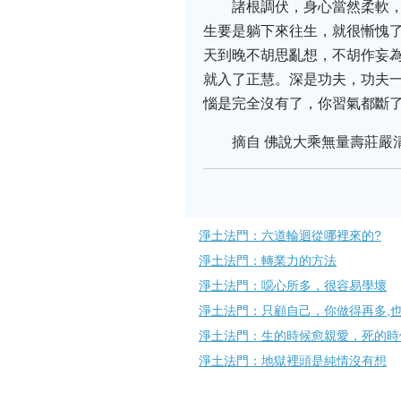
諸根調伏，身心當然柔軟
生要是躺下來往生，就很慚愧
天到晚不胡思亂想，不胡作妄
就入了正慧。深是功夫，功夫
惱是完全沒有了，你習氣都斷
摘自 佛說大乘無量壽莊嚴清淨平
淨土法門：六道輪迴從哪裡來的?
淨土法門：轉業力的方法
淨土法門：噁心所多，很容易學壞
淨土法門：只顧自己，你做得再多,
淨土法門：生的時候愈親愛，死的時
淨土法門：地獄裡頭是純情沒有想