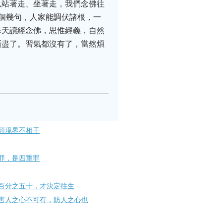
以站著走、坐著走，我們念佛往
個幾句，人家能調伏諸根，一
每天讀經念佛，思惟經義，自然
斷盡了。習氣都沒有了，當然煩
頭境界不相干
罪，是四重罪
百分之五十，才決定往生
害人之心不可有，防人之心也