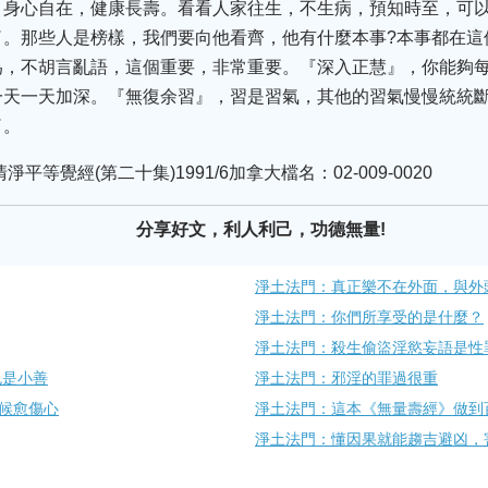
，身心自在，健康長壽。看看人家往生，不生病，預知時至，可
了。那些人是榜樣，我們要向他看齊，他有什麼本事?本事都在這
為，不胡言亂語，這個重要，非常重要。『深入正慧』，你能夠
一天一天加深。『無復余習』，習是習氣，其他的習氣慢慢統統
了。
等覺經(第二十集)1991/6加拿大檔名：02-009-0020
分享好文，利人利己，功德無量!
淨土法門：真正樂不在外面，與外
淨土法門：你們所享受的是什麼？
淨土法門：殺生偷盜淫慾妄語是性
也是小善
淨土法門：邪淫的罪過很重
候愈傷心
淨土法門：這本《無量壽經》做到
淨土法門：懂因果就能趨吉避凶，