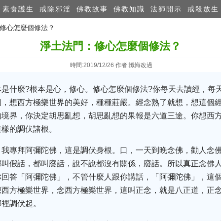
素食護生
戒除邪淫
佛教故事
佛教知識
法師開示
戒殺放生
：修心怎麼個修法？
淨土法門：修心怎麼個修法？
時間:2019/12/26 作者:懺悔改過
是什麼?根本是心，修心。修心怎麼個修法?你每天去讀經，每
個，想西方極樂世界的美好，種種莊嚴。經念熟了就想，想這個
的境界，你決定胡思亂想，胡思亂想的果報是六道三途。你想西
這樣的調伏諸根。
，我專拜阿彌陀佛，這是調伏身根。口，一天到晚念佛，勸人念佛
都叫假話，都叫廢話，說不說都沒有關係，廢話。所以真正念佛
你回答「阿彌陀佛」，不管什麼人跟你講話，「阿彌陀佛」，這個
想西方極樂世界，念西方極樂世界，這叫正念，就是八正道，正
哪裡調伏起。