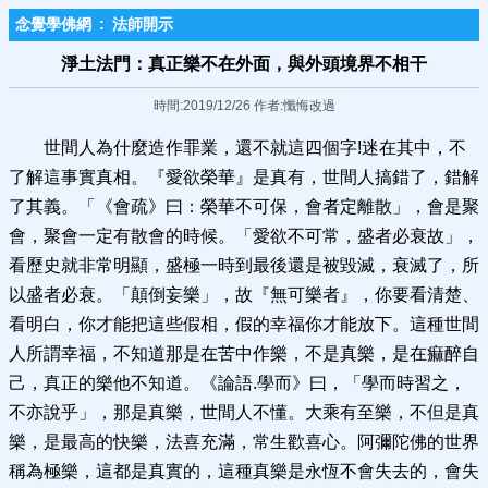
念覺學佛網
:
法師開示
淨土法門：真正樂不在外面，與外頭境界不相干
時間:2019/12/26 作者:懺悔改過
世間人為什麼造作罪業，還不就這四個字!迷在其中，不
了解這事實真相。『愛欲榮華』是真有，世間人搞錯了，錯解
了其義。「《會疏》曰：榮華不可保，會者定離散」，會是聚
會，聚會一定有散會的時候。「愛欲不可常，盛者必衰故」，
看歷史就非常明顯，盛極一時到最後還是被毀滅，衰滅了，所
以盛者必衰。「顛倒妄樂」，故『無可樂者』，你要看清楚、
看明白，你才能把這些假相，假的幸福你才能放下。這種世間
人所謂幸福，不知道那是在苦中作樂，不是真樂，是在痲醉自
己，真正的樂他不知道。《論語.學而》曰，「學而時習之，
不亦說乎」，那是真樂，世間人不懂。大乘有至樂，不但是真
樂，是最高的快樂，法喜充滿，常生歡喜心。阿彌陀佛的世界
稱為極樂，這都是真實的，這種真樂是永恆不會失去的，會失