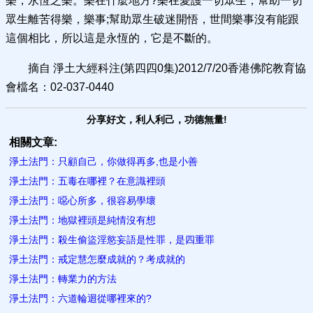
樂，永恆之樂。樂在什麼地方?樂在愛護一切眾生，幫助一切
眾生離苦得樂，樂事;幫助眾生破迷開悟，世間樂事沒有能跟
這個相比，所以這是永恆的，它是不斷的。
摘自 淨土大經科注(第四四0集)2012/7/20香港佛陀教育協
會檔名：02-037-0440
分享好文，利人利己，功德無量!
相關文章:
淨土法門：只顧自己，你做得再多,也是小善
淨土法門：五毒在哪裡？在意識裡頭
淨土法門：噁心所多，很容易學壞
淨土法門：地獄裡頭是純情沒有想
淨土法門：殺生偷盜淫慾妄語是性罪，是四重罪
淨土法門：戒定慧怎麼成就的？考成就的
淨土法門：轉業力的方法
淨土法門：六道輪迴從哪裡來的?