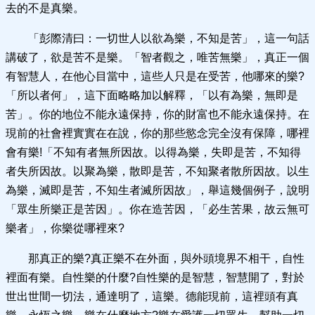
去的不是真樂。
「彭際清曰：一切世人以欲為樂，不知是苦」，這一句話
講破了，欲是苦不是樂。「智者觀之，唯苦無樂」，真正一個
有智慧人，在他心目當中，這些人只是在受苦，他哪來的樂?
「所以者何」，這下面略略加以解釋，「以有為樂，無即是
苦」。你的地位不能永遠保持，你的財富也不能永遠保持。在
現前的社會裡實實在在說，你的那些慾念完全沒有保障，哪裡
會有樂!「不知有者無所因故。以得為樂，失即是苦，不知得
者失所因故。以聚為樂，散即是苦，不知聚者散所因故。以生
為樂，滅即是苦，不知生者滅所因故」，舉這幾個例子，說明
「眾生所樂正是苦因」。你在造苦因，「必生苦果，故云無可
樂者」，你樂從哪裡來?
那真正的樂?真正樂不在外面，與外頭境界不相干，自性
裡面有樂。自性樂的什麼?自性樂的是智慧，智慧開了，對於
世出世間一切法，通達明了，這樂。德能現前，這裡頭有真