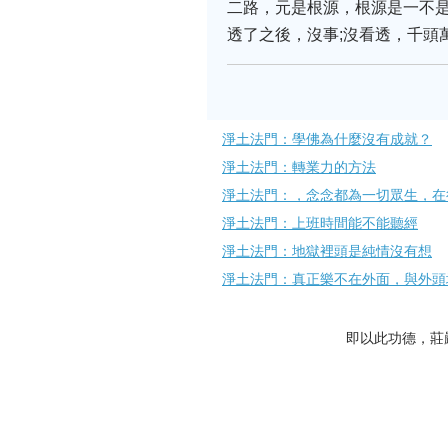
二路，元是根源，根源是一不
透了之後，沒事;沒看透，千頭
淨土法門：學佛為什麼沒有成就？
淨土法門：轉業力的方法
淨土法門：，念念都為一切眾生，在
淨土法門：上班時間能不能聽經
淨土法門：地獄裡頭是純情沒有想
淨土法門：真正樂不在外面，與外頭
即以此功德，莊