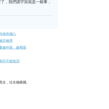
穿了，我們講宇宙就是一樁事，
時候愈傷心
修定修慧
要緣外面，緣裡面
善惡不能抵消
貴全，往生極樂國。