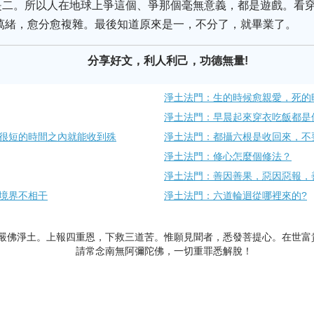
是二。所以人在地球上爭這個、爭那個毫無意義，都是遊戲。看
萬緒，愈分愈複雜。最後知道原來是一，不分了，就畢業了。
分享好文，利人利己，功德無量!
淨土法門：生的時候愈親愛，死的
淨土法門：早晨起來穿衣吃飯都是
很短的時間之內就能收到殊
淨土法門：都攝六根是收回來，不
淨土法門：修心怎麼個修法？
淨土法門：善因善果，惡因惡報，
境界不相干
淨土法門：六道輪迴從哪裡來的?
嚴佛淨土。上報四重恩，下救三道苦。惟願見聞者，悉發菩提心。在世富
請常念南無阿彌陀佛，一切重罪悉解脫！