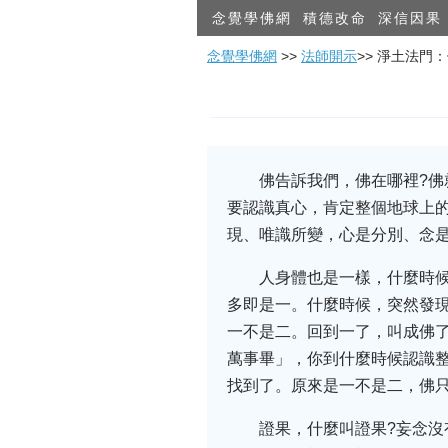
念覺學佛網
積德改命
深信因果
念覺學佛網
>>
法師開示
>> 淨土法門
佛告訴我們，佛在哪裡?
要認識真心，肯定整個地球上
現、唯識所變，心是分別、念
人身體也是一樣，什麼時
多即是一。什麼時候，突然發
一不是二。回到一了，叫成佛了
萬事畢」，你到什麼時候認識
找到了。原來是一不是二，佛
證果，什麼叫證果?妄念