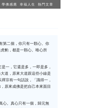
學佛感應
幸福人生
熱門文章
有第二個，你只有一顆心。你
狼虎豹，都是一顆心。唯心所
它是一，它還是多，一即是多，
條大道，原來大道跟這些小線是
以禪宗有一句話說，「識得一，
佛，原來成佛是把自己本來面目
真心。真心只有一個，歸元無