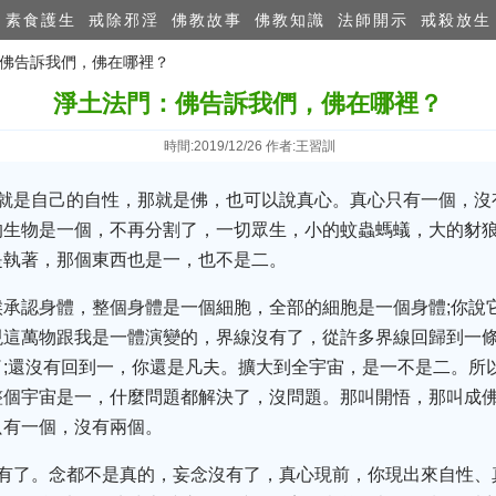
素食護生
戒除邪淫
佛教故事
佛教知識
法師開示
戒殺放生
：佛告訴我們，佛在哪裡？
淨土法門：佛告訴我們，佛在哪裡？
時間:2019/12/26 作者:王習訓
佛就是自己的自性，那就是佛，也可以說真心。真心只有一個，沒
的生物是一個，不再分割了，一切眾生，小的蚊蟲螞蟻，大的豺
是執著，那個東西也是一，也不是二。
候承認身體，整個身體是一個細胞，全部的細胞是一個身體;你說
現這萬物跟我是一體演變的，界線沒有了，從許多界線回歸到一
;還沒有回到一，你還是凡夫。擴大到全宇宙，是一不是二。所
整個宇宙是一，什麼問題都解決了，沒問題。那叫開悟，那叫成
只有一個，沒有兩個。
沒有了。念都不是真的，妄念沒有了，真心現前，你現出來自性、