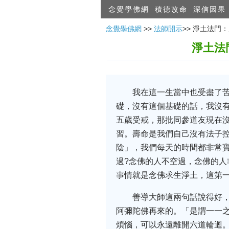
念覺學佛網
積德改命
深信因果
念覺學佛網
>>
法師開示
>> 淨土法
淨土法
我在這一生當中也受盡了
礎，沒有這個基礎的話，我沒
五歲受戒，那批同參道友現在
習。壽命是我們自己沒有法子
陰」，我們每天的時間都非常
過?念佛的人不空過，念佛的
事情就是念佛求生淨土，這第一
善導大師這兩句話說得好
阿彌陀佛再來的。「是謂一一
煩惱，可以永遠離開六道輪迴