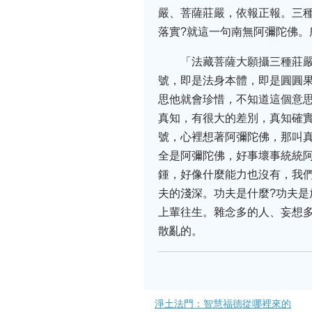
嚴、菩薩莊嚴，依報正報。三種
落實?就這一句南無阿彌陀佛
「法藏菩薩大願攝三種莊
號，即是法身本體，即是圓圓
思他就會珍惜，不知道這個意思
真知，有很大的差別，真知確
號，心裡想著阿彌陀佛，那叫
全是阿彌陀佛，好事壞事統統阿
鍾，好像什麼能力也沒有，我
夫的淺深。功夫是什麼?功夫
上輩往生。雜念多的人、妄想
散亂的。
淨土法門：智慧福德從哪裡來的