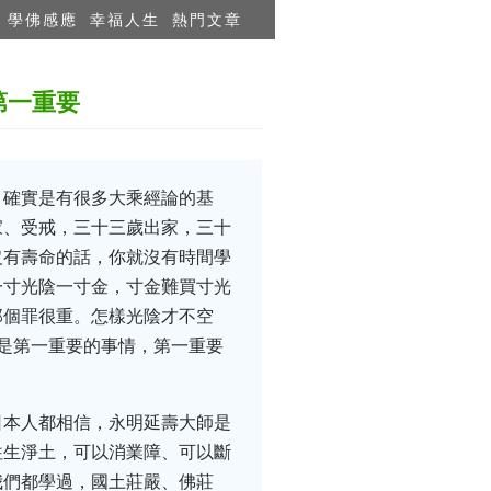
學佛感應
幸福人生
熱門文章
第一重要
，確實是有很多大乘經論的基
家、受戒，三十三歲出家，三十
沒有壽命的話，你就沒有時間學
一寸光陰一寸金，寸金難買寸光
那個罪很重。怎樣光陰才不空
是第一重要的事情，第一重要
日本人都相信，永明延壽大師是
往生淨土，可以消業障、可以斷
我們都學過，國土莊嚴、佛莊