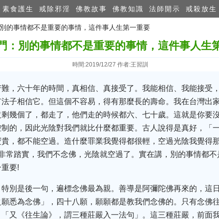
素食護生
戒除邪淫
佛教故事
佛教知識
法師開示
戒殺放生
門：別的事情都不是重要的事情，這件事人生第一重要
門：別的事情都不是重要的事情，這件事人生
時間:2019/12/27 作者:王習訓
苦難，六十年的時間，真相信、真接受了。我能相信、我能接受
有法子相信它。但這個不容易，得有那麼長的壽命。我在台灣出
沒剩幾個了，都走了，他們走的時候都六、七十歲。這就是你要
控制的，因此光陰對我們就比什麼都重要。古人說得是真好，「
寶貴，都不能空過。造什麼罪業我覺得都很輕，空過光陰我覺得
人非常踏實，我們不念佛，光陰就空過了。實在講，別的事情都不
重要!
，特別是後一句，遍標念佛最為親。善導是阿彌陀佛再來的，這
之願悉為念佛」，四十八願，願願都是教我們念佛的。只有念佛
。「又《往生論》，謂三種莊嚴入一法句」。這三種莊嚴，前面