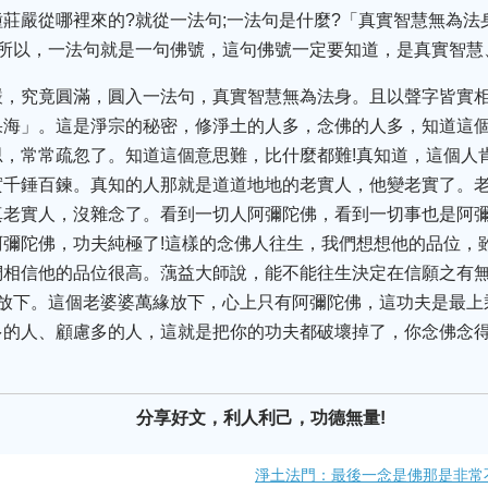
莊嚴從哪裡來的?就從一法句;一法句是什麼?「真實智慧無為法
。所以，一法句就是一句佛號，這句佛號一定要知道，是真實智慧
嚴，究竟圓滿，圓入一法句，真實智慧無為法身。且以聲字皆實
果海」。這是淨宗的秘密，修淨土的人多，念佛的人多，知道這
，常常疏忽了。知道這個意思難，比什麼都難!真知道，這個人
實千錘百鍊。真知的人那就是道道地地的老實人，他變老實了。
真老實人，沒雜念了。看到一切人阿彌陀佛，看到一切事也是阿
彌陀佛，功夫純極了!這樣的念佛人往生，我們想想他的品位，
們相信他的品位很高。蕅益大師說，能不能往生決定在信願之有
是放下。這個老婆婆萬緣放下，心上只有阿彌陀佛，這功夫是最上
多的人、顧慮多的人，這就是把你的功夫都破壞掉了，你念佛念得
分享好文，利人利己，功德無量!
淨土法門：最後一念是佛那是非常