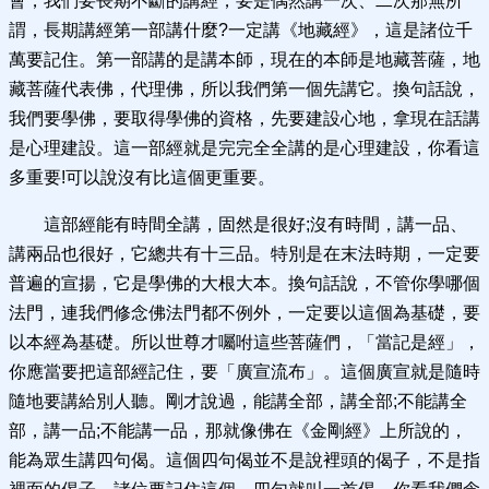
會，我們要長期不斷的講經，要是偶然講一次、二次那無所
謂，長期講經第一部講什麼?一定講《地藏經》，這是諸位千
萬要記住。第一部講的是講本師，現在的本師是地藏菩薩，地
藏菩薩代表佛，代理佛，所以我們第一個先講它。換句話說，
我們要學佛，要取得學佛的資格，先要建設心地，拿現在話講
是心理建設。這一部經就是完完全全講的是心理建設，你看這
多重要!可以說沒有比這個更重要。
這部經能有時間全講，固然是很好;沒有時間，講一品、
講兩品也很好，它總共有十三品。特別是在末法時期，一定要
普遍的宣揚，它是學佛的大根大本。換句話說，不管你學哪個
法門，連我們修念佛法門都不例外，一定要以這個為基礎，要
以本經為基礎。所以世尊才囑咐這些菩薩們，「當記是經」，
你應當要把這部經記住，要「廣宣流布」。這個廣宣就是隨時
隨地要講給別人聽。剛才說過，能講全部，講全部;不能講全
部，講一品;不能講一品，那就像佛在《金剛經》上所說的，
能為眾生講四句偈。這個四句偈並不是說裡頭的偈子，不是指