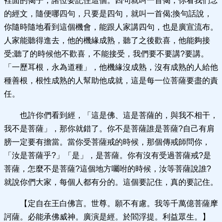
裡面的偈子，諸位要記住這個。四句就叫一首偈，你看我們念
的經文，隨便哪四句，只要是四句，就叫一首偈;換句話說，
你隨時隨地看到這個機會，能跟人家講四句，也是廣宣流布。
人家能聽得進去，他的機緣成熟，聽了之後歡喜，他能夠接
受;聽了的時候他不歡喜，不能接受，我們要不要講?要講。
「一歷耳根，永為道種」，他機緣沒成熟，沒有成熟的人給他
種善根，根性成熟的人幫助他成就，這是每一位菩薩要盡的責
任。
也許你們看到經，「這是佛、這是菩薩的，與我不相干，
我不是菩薩」，那你就錯了。你不是菩薩誰是菩薩?自己有肩
膀一定要有擔當。當你受菩薩戒的時候，那個傳戒師問你，
「汝是菩薩乎?」「是」，是菩薩。你有沒有受過菩薩戒?是
菩薩，怎麼不是菩薩?這個地方囑咐的時候，汝等菩薩說誰?
就說你們大家，每個人都有分的。這個要記住，真的要記住。
【定自在王白佛言。世尊。願不有慮。我等千萬億菩薩摩
訶薩。必能承佛威神。廣演是經。於閻浮提。利益眾生。】