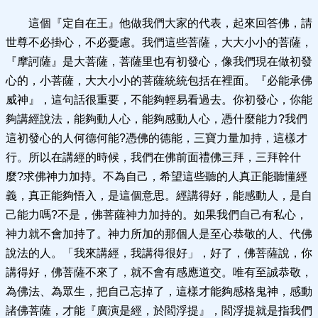
這個『定自在王』他做我們大家的代表，起來回答佛，請
世尊不必掛心，不必憂慮。我們這些菩薩，大大小小的菩薩，
『摩訶薩』是大菩薩，菩薩里也有初發心，像我們現在做初發
心的，小菩薩，大大小小的菩薩統統包括在裡面。『必能承佛
威神』，這句話很重要，不能夠輕易看過去。你初發心，你能
夠講經說法，能夠動人心，能夠感動人心，憑什麼能力?我們
這初發心的人何德何能?憑佛的德能，三寶力量加持，這樣才
行。所以在講經的時候，我們在佛前面禮佛三拜，三拜幹什
麼?求佛神力加持。不為自己，希望這些聽的人真正能聽懂經
義，真正能夠悟入，是這個意思。經講得好，能感動人，是自
己能力嗎?不是，佛菩薩神力加持的。如果我們自己有私心，
神力就不會加持了。神力所加的那個人是至心恭敬的人、代佛
說法的人。「我來講經，我講得很好」，好了，佛菩薩說，你
講得好，佛菩薩不來了，就不會有感應道交。唯有至誠恭敬，
為佛法、為眾生，把自己忘掉了，這樣才能夠感格鬼神，感動
諸佛菩薩，才能『廣演是經，於閻浮提』，閻浮提就是指我們