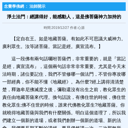
念覺學佛網
:
法師開示
淨土法門：經講得好，能感動人，這是佛菩薩神力加持的
時間:2019/12/27 作者:心源
【定自在王。如是地藏菩薩。有如此不可思議大威神力。
廣利眾生。汝等諸菩薩。當記是經。廣宣流布。】
這一段佛有兩句話囑咐菩薩們，非常重要的，就是『當記
是經，廣宣流布』，這個兩句話非常非常重要。尤其是今天末
法時期，諸位要記住，我們不管修哪一個法門，不管你專攻哪
一部經典，你不能不懂《地藏經》。為什麼?經上講得清清楚
楚，釋迦牟尼佛滅度之後，彌勒還沒有出生之前，教化眾生的
責任由地藏菩薩來代理。換句話說，有佛住世的時候，佛住世
教化眾生;佛不住世的時候，誰來代佛教化眾生?地藏菩薩。你
就曉得地藏菩薩與我們有什麼關係。明白這個道理了，所以我
們建立一個新的道場，或者我們創辦一個新的道場、新的法