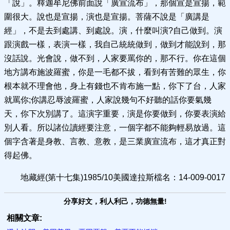
「說」。釋迦牟尼佛前面說「廣宣流布」，那個宣是宣揚，範
圍很大。說也是宣揚，演也是宣揚。菩薩不說是「廣講是
經」，不是去到處講、到處說。演，什麼叫演?自己做到。演
跟演戲一樣，表演一樣，我自己統統做到，做到才能說到，那
沒話說。光會說，做不到，人家要罵你的，那不行。你在這個
地方講布施波羅蜜，你是一毛都不拔，看到有苦難的眾生，你
根本就不理會他，身上有錢也不肯布施一點，你下了台，人家
就罵你;你講忍辱波羅蜜，人家說幾句不好聽的話你要氣幾
天，你下次別講了。這演字重要，演是你要做到，你要表演給
別人看。所以諸位讀經要注意，一個字都不能夠輕易放過。這
個字含著是身教、言教、意教，是三業廣宣流布，這才真正對
得起佛。
地藏經(第十七集)1985/10美國達拉斯檔名：14-009-0017
分享好文，利人利己，功德無量!
相關文章: