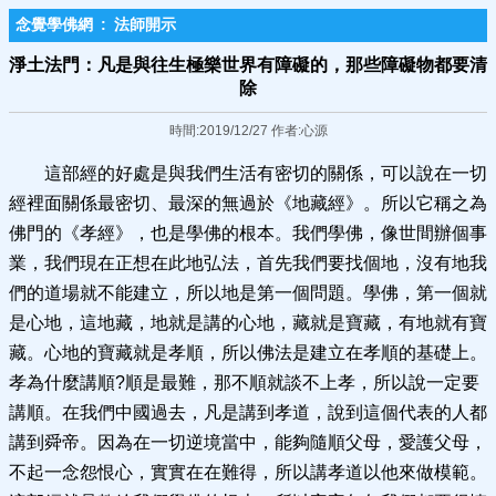
念覺學佛網
:
法師開示
淨土法門：凡是與往生極樂世界有障礙的，那些障礙物都要清
除
時間:2019/12/27 作者:心源
這部經的好處是與我們生活有密切的關係，可以說在一切
經裡面關係最密切、最深的無過於《地藏經》。所以它稱之為
佛門的《孝經》，也是學佛的根本。我們學佛，像世間辦個事
業，我們現在正想在此地弘法，首先我們要找個地，沒有地我
們的道場就不能建立，所以地是第一個問題。學佛，第一個就
是心地，這地藏，地就是講的心地，藏就是寶藏，有地就有寶
藏。心地的寶藏就是孝順，所以佛法是建立在孝順的基礎上。
孝為什麼講順?順是最難，那不順就談不上孝，所以說一定要
講順。在我們中國過去，凡是講到孝道，說到這個代表的人都
講到舜帝。因為在一切逆境當中，能夠隨順父母，愛護父母，
不起一念怨恨心，實實在在難得，所以講孝道以他來做模範。