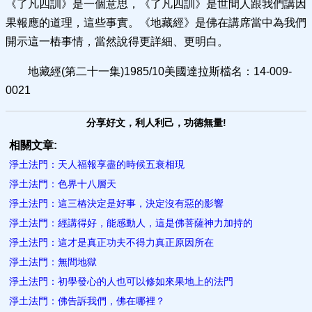
《了凡四訓》是一個意思，《了凡四訓》是世間人跟我們講因
果報應的道理，這些事實。《地藏經》是佛在講席當中為我們
開示這一樁事情，當然說得更詳細、更明白。
地藏經(第二十一集)1985/10美國達拉斯檔名：14-009-
0021
分享好文，利人利己，功德無量!
相關文章:
淨土法門：天人福報享盡的時候五衰相現
淨土法門：色界十八層天
淨土法門：這三樁決定是好事，決定沒有惡的影響
淨土法門：經講得好，能感動人，這是佛菩薩神力加持的
淨土法門：這才是真正功夫不得力真正原因所在
淨土法門：無間地獄
淨土法門：初學發心的人也可以修如來果地上的法門
淨土法門：佛告訴我們，佛在哪裡？