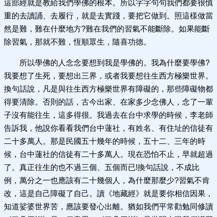
這部經就是教給我們學佛的根本。所以字字句句我們都要很慎
重的去讀誦、去履行，就是去實踐，要把它做到。照這樣做當
然是難，難在什麼地方?難在我們的習氣不能斷除。如果能斷
除習氣，那就不難，恆順眾生，隨喜功德。
所以學佛的人念念要想到我是學佛的。我為什麼要學佛?
我要想了生死，要想出三界，或者我要想往生西方極樂世界。
換句話說，凡是與往生西方極樂世界有障礙的，那些障礙物都
得要清除。否則的話，古今出家、在家多少念佛人，念了一輩
子沒有能往生，這多得很。我過去在台中求學的時候，李老師
告訴我，他說你看看我們台中蓮社，有姓名、有住址的信徒有
二十多萬人。那是民國五十幾年的時候，五十二、三年的時
候，台中蓮社的信徒有二十多萬人。現在恐怕不止，早就超過
了。真正往生的也不過三個、五個而已!換句話說，不成比
例，萬分之一也應該有二十幾個人，為什麼那麼少?習氣不肯
改，這是自己障礙了自己。讀《地藏經》就是要你相信因果，
知道娑婆世界苦，應該要發心出離。猶如我們平常勸勉同修讀