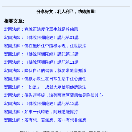
分享好文，利人利己，功德無量!
相關文章:
宏圓法師：宣說正法度化眾生就是報佛恩
宏圓法師：《佛說阿彌陀經》講記第01講
宏圓法師：佛在無所住中隨機示現，住世說法
宏圓法師：《佛說阿彌陀經》講記第12講
宏圓法師：《佛說阿彌陀經》講記第11講
宏圓法師：降伏自己的習氣，就要常隨善知識
宏圓法師：佛默示眾生在日常生活中住心無住
宏圓法師：「如是」，成就大眾信順佛所說法
宏圓法師：佛告須菩提，諸菩薩摩訶薩應如是降伏其心
宏圓法師：《佛說阿彌陀經》講記第13講
宏圓法師：如來一代時教，阿難悉能憶持
宏圓法師：若有想、若無想、若非有想非無想