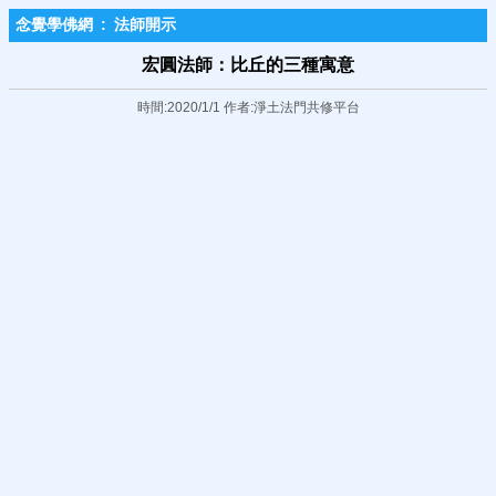
念覺學佛網
:
法師開示
宏圓法師：比丘的三種寓意
時間:2020/1/1 作者:淨土法門共修平台