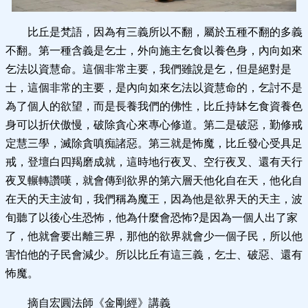
比丘是梵語，因為有三義所以不翻，屬於五種不翻的多義
不翻。第一種含義是乞士，外向施主乞食以養色身，內向如來
乞法以資慧命。這個非常主要，我們雖說是乞，但是絕對是
士，這個非常的主要，是內向如來乞法以資慧命的，乞討不是
為了個人的欲望，而是長養我們的佛性，比丘持缽乞食資養色
身可以折伏傲慢，破除貪心來專心修道。第二是破惡，勤修戒
定慧三學，滅除貪嗔痴諸惡。第三就是怖魔，比丘發心受具足
戒，登壇白四羯磨成就，這時地行夜叉、空行夜叉、還有天行
夜叉輾轉讚嘆，就會傳到欲界的第六層天他化自在天，他化自
在天的天主波旬，我們稱為魔王，因為他是欲界天的天主，波
旬聽了以後心生恐怖，他為什麼會恐怖?是因為一個人出了家
了，他就會要出離三界，那他的欲界就會少一個子民，所以他
害怕他的子民會減少。所以比丘有這三義，乞士、破惡、還有
怖魔。
摘自宏圓法師《金剛經》講義