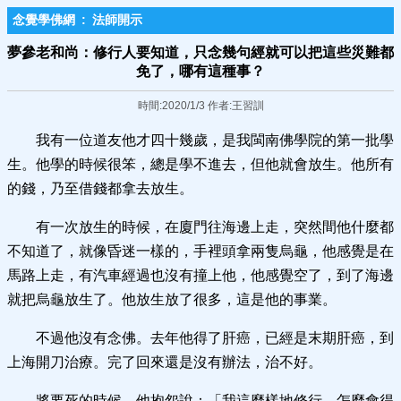
念覺學佛網
:
法師開示
夢參老和尚：修行人要知道，只念幾句經就可以把這些災難都
免了，哪有這種事？
時間:2020/1/3 作者:王習訓
我有一位道友他才四十幾歲，是我閩南佛學院的第一批學
生。他學的時候很笨，總是學不進去，但他就會放生。他所有
的錢，乃至借錢都拿去放生。
有一次放生的時候，在廈門往海邊上走，突然間他什麼都
不知道了，就像昏迷一樣的，手裡頭拿兩隻烏龜，他感覺是在
馬路上走，有汽車經過也沒有撞上他，他感覺空了，到了海邊
就把烏龜放生了。他放生放了很多，這是他的事業。
不過他沒有念佛。去年他得了肝癌，已經是末期肝癌，到
上海開刀治療。完了回來還是沒有辦法，治不好。
將要死的時候，他抱怨說：「我這麼樣地修行，怎麼會得