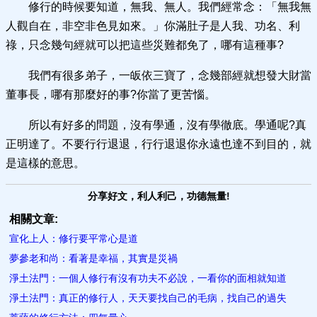
修行的時候要知道，無我、無人。我們經常念：「無我無
人觀自在，非空非色見如來。」你滿肚子是人我、功名、利
祿，只念幾句經就可以把這些災難都免了，哪有這種事?
我們有很多弟子，一皈依三寶了，念幾部經就想發大財當
董事長，哪有那麼好的事?你當了更苦惱。
所以有好多的問題，沒有學通，沒有學徹底。學通呢?真
正明達了。不要行行退退，行行退退你永遠也達不到目的，就
是這樣的意思。
分享好文，利人利己，功德無量!
相關文章:
宣化上人：修行要平常心是道
夢參老和尚：看著是幸福，其實是災禍
淨土法門：一個人修行有沒有功夫不必說，一看你的面相就知道
淨土法門：真正的修行人，天天要找自己的毛病，找自己的過失