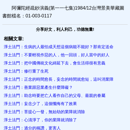
阿彌陀經疏鈔演義(第一一七集)1984/12台灣景美華藏圖
書館檔名：01-003-0117
分享好文，利人利己，功德無量!
相關文章:
淨土法門：生病的人最怕成天想這個病能不能好？那肯定送命
淨土法門：不要輕視作惡的人，他一回頭，好人當中的好人
淨土法門：把中國傳統文化綿延下去，會生活得很有意義
淨土法門：修行重了生死
淨土法門：正念的時間愈長，妄念的時間就愈短，這叫消業障
淨土法門：善業跟惡業產生什麼障礙？
淨土法門：助念時要把亡人看作自己的父母、最親的眷屬
淨土法門：妄念少了，這個懺悔有了效果
淨土法門：菩提心一發，無始劫的業障就消除
淨土法門：心清淨了，你的業障就消除了
淨土法門：過分的稱讚，更害人