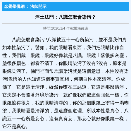
念覺學佛網
:
法師開示
淨土法門：八識怎麼會染污？
時間:2020/1/4 作者:懺悔改過
八識怎麼會染污?八識被五十一心所染污，並不是我們真
如本性染污了。譬如，我們眼睛看東西，我們把眼睛比作自
性，我們戴上眼鏡，眼鏡好像就是八識。眼鏡上落很多灰塵，
塗很多顏色，都看不清了，你眼睛染污了沒有?沒有，原來是
眼鏡染污了。佛門裡面常常講染污就是這個意思，本性沒有染
污!覺悟的人他知道這個事實真相，何期自性本來清淨。你成
佛了，它是這麼清淨，縱然你墮在三惡道，它還是那麼清淨，
它決定不會隨著外境所染污。就好像我們戴這個眼鏡一樣，你
眼鏡擦得很亮，我的眼睛清淨的，你的那個眼鏡上塗得一塌糊
塗，我眼睛還是清淨的，是這麼個道理。所以本性是真心，八
識五十一心所是妄心，這有真有妄，那妄心就好像眼鏡一樣，
它不是真心。