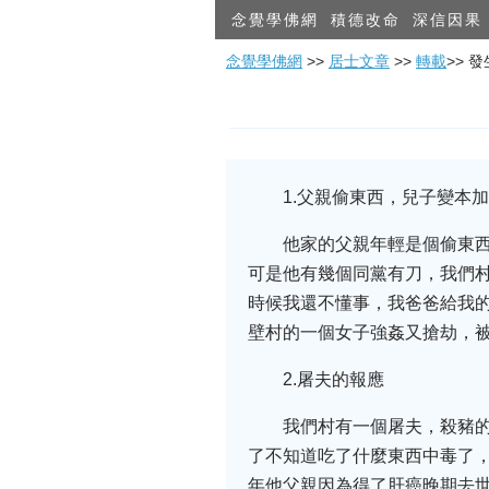
念覺學佛網
積德改命
深信因果
念覺學佛網
>>
居士文章
>>
轉載
>> 
1.父親偷東西，兒子變本
他家的父親年輕是個偷東
可是他有幾個同黨有刀，我們
時候我還不懂事，我爸爸給我的
壁村的一個女子強姦又搶劫，被
2.屠夫的報應
我們村有一個屠夫，殺豬
了不知道吃了什麼東西中毒了
年他父親因為得了肝癌晚期去