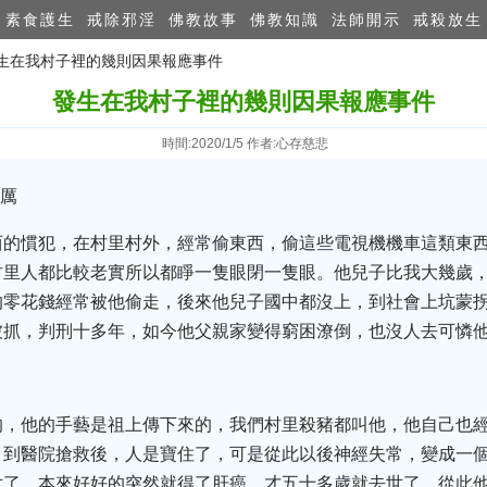
素食護生
戒除邪淫
佛教故事
佛教知識
法師開示
戒殺放生
發生在我村子裡的幾則因果報應事件
發生在我村子裡的幾則因果報應事件
時間:2020/1/5 作者:心存慈悲
加厲
西的慣犯，在村里村外，經常偷東西，偷這些電視機機車這類東
村里人都比較老實所以都睜一隻眼閉一隻眼。他兒子比我大幾歲
零花錢經常被他偷走，後來他兒子國中都沒上，到社會上坑蒙拐
抓，判刑十多年，如今他父親家變得窮困潦倒，也沒人去可憐他
的，他的手藝是祖上傳下來的，我們村里殺豬都叫他，他自己也
，到醫院搶救後，人是寶住了，可是從此以後神經失常，變成一
世了，本來好好的突然就得了肝癌，才五十多歲就去世了。從此