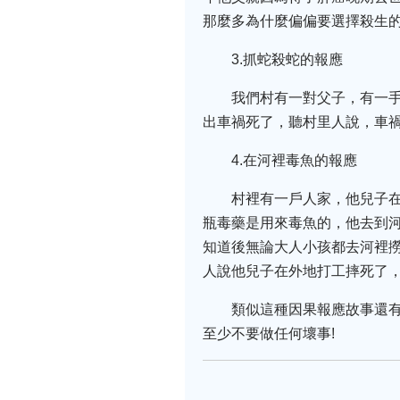
那麼多為什麼偏偏要選擇殺生的
3.抓蛇殺蛇的報應
我們村有一對父子，有一
出車禍死了，聽村里人說，車
4.在河裡毒魚的報應
村裡有一戶人家，他兒子
瓶毒藥是用來毒魚的，他去到
知道後無論大人小孩都去河裡
人說他兒子在外地打工摔死了，
類似這種因果報應故事還
至少不要做任何壞事!