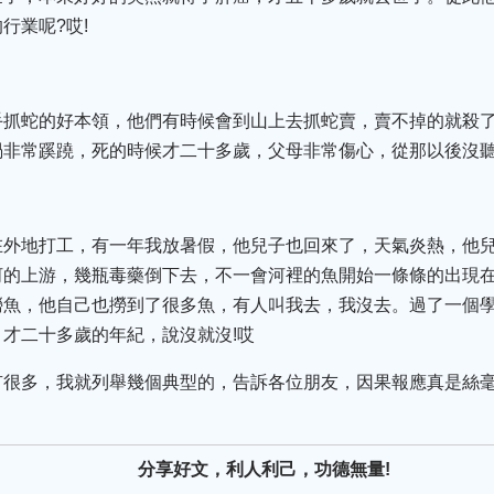
行業呢?哎!
手抓蛇的好本領，他們有時候會到山上去抓蛇賣，賣不掉的就殺
禍非常蹊蹺，死的時候才二十多歲，父母非常傷心，從那以後沒
在外地打工，有一年我放暑假，他兒子也回來了，天氣炎熱，他
河的上游，幾瓶毒藥倒下去，不一會河裡的魚開始一條條的出現
撈魚，他自己也撈到了很多魚，有人叫我去，我沒去。過了一個
才二十多歲的年紀，說沒就沒!哎
有很多，我就列舉幾個典型的，告訴各位朋友，因果報應真是絲
分享好文，利人利己，功德無量!