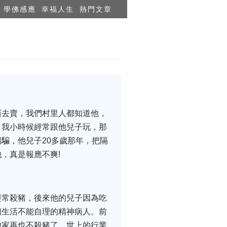
學佛感應
幸福人生
熱門文章
西去賣，我們村里人都知道他，
，我小時候經常跟他兒子玩，那
騙，他兒子20多歲那年，把隔
，真是報應不爽!
經常殺豬，後來他的兒子因為吃
個生活不能自理的精神病人。前
他家再也不殺豬了。世上的行業