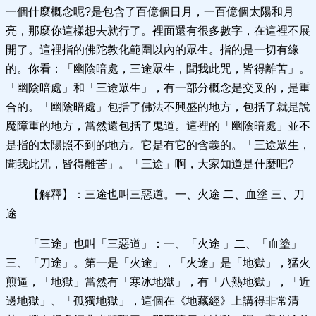
一個什麼概念呢?是包含了百億個日月，一百億個太陽和月
亮，那麼你這樣想去就行了。裡面還有很多數字，在這裡不展
開了。這裡指的佛陀教化範圍以內的眾生。指的是一切有緣
的。你看：「幽陰暗處，三途眾生，聞我此咒，皆得離苦」。
「幽陰暗處」和「三途眾生」，有一部分概念是交叉的，是重
合的。「幽陰暗處」包括了佛法不興盛的地方，包括了就是說
魔障重的地方，當然還包括了鬼道。這裡的「幽陰暗處」並不
是指的太陽照不到的地方。它是有它的含義的。「三途眾生，
聞我此咒，皆得離苦」。「三途」啊，大家知道是什麼吧?
【解釋】：三途也叫三惡道。一、火途 二、血塗 三、刀
途
「三途」也叫「三惡道」：一、「火途 」二、「血塗」
三、「刀途」。第一是「火途」，「火途」是「地獄」，猛火
煎逼，「地獄」當然有「寒冰地獄」，有「八熱地獄」，「近
邊地獄」、「孤獨地獄」，這個在《地藏經》上講得非常清