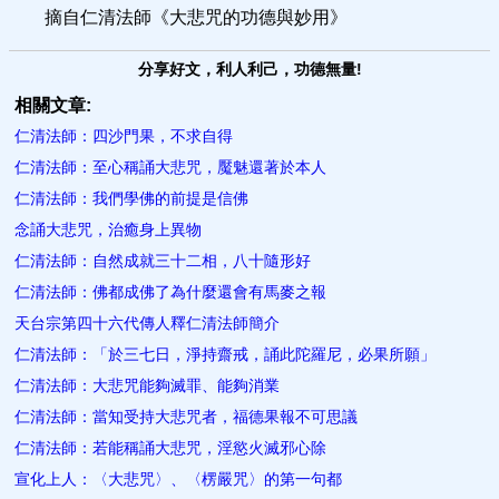
摘自仁清法師《大悲咒的功德與妙用》
分享好文，利人利己，功德無量!
相關文章:
仁清法師：四沙門果，不求自得
仁清法師：至心稱誦大悲咒，魘魅還著於本人
仁清法師：我們學佛的前提是信佛
念誦大悲咒，治癒身上異物
仁清法師：自然成就三十二相，八十隨形好
仁清法師：佛都成佛了為什麼還會有馬麥之報
天台宗第四十六代傳人釋仁清法師簡介
仁清法師：「於三七日，淨持齋戒，誦此陀羅尼，必果所願」
仁清法師：大悲咒能夠滅罪、能夠消業
仁清法師：當知受持大悲咒者，福德果報不可思議
仁清法師：若能稱誦大悲咒，淫慾火滅邪心除
宣化上人：​〈大悲咒〉、〈楞嚴咒〉的第一句都