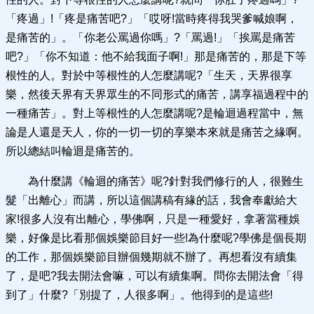
「疼過」!「疼是痛苦吧?」「哎呀!當時疼得我哭爹喊娘啊，
是痛苦的」。「你老公罵過你嗎」?「罵過!」「挨罵是痛苦
吧?」「你不知道：他不給我面子啊!」那是痛苦的，那是下等
根性的人。對於中等根性的人怎麼講呢?「生天，天界很享
樂，然後天界有天界眾生的不同形式的痛苦，講享福過程中的
一種痛苦」。對上等根性的人怎麼講呢?是輪迴過程當中，無
論是人還是天人，你的一切一切的享樂本來就是痛苦之緣啊。
所以總結叫輪迴是痛苦的。
為什麼講《輪迴的痛苦》呢?針對我們修行的人，很難生
髮「出離心」而講，所以這個講稿有緣的話，我會奉獻給大
家!很多人沒有出離心，學佛啊，只是一種愛好，拿著當種娛
樂，好像是比看那個娛樂節目好一些!為什麼呢?學佛是個長期
的工作，那個娛樂節目辦個幾期就不辦了。再想看沒有續集
了，是吧?我去開法會嘛，可以有續集啊。問你去開法會「得
到了」什麼?「別提了，人很多啊」。他得到的是這些!