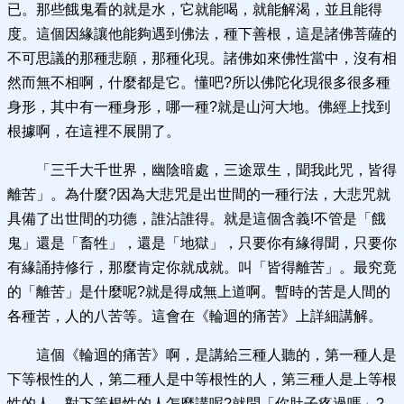
已。那些餓鬼看的就是水，它就能喝，就能解渴，並且能得
度。這個因緣讓他能夠遇到佛法，種下善根，這是諸佛菩薩的
不可思議的那種悲願，那種化現。諸佛如來佛性當中，沒有相
然而無不相啊，什麼都是它。懂吧?所以佛陀化現很多很多種
身形，其中有一種身形，哪一種?就是山河大地。佛經上找到
根據啊，在這裡不展開了。
「三千大千世界，幽陰暗處，三途眾生，聞我此咒，皆得
離苦」。為什麼?因為大悲咒是出世間的一種行法，大悲咒就
具備了出世間的功德，誰沾誰得。就是這個含義!不管是「餓
鬼」還是「畜牲」，還是「地獄」，只要你有緣得聞，只要你
有緣誦持修行，那麼肯定你就成就。叫「皆得離苦」。最究竟
的「離苦」是什麼呢?就是得成無上道啊。暫時的苦是人間的
各種苦，人的八苦等。這會在《輪迴的痛苦》上詳細講解。
這個《輪迴的痛苦》啊，是講給三種人聽的，第一種人是
下等根性的人，第二種人是中等根性的人，第三種人是上等根
性的人。對下等根性的人怎麼講呢?就問「你肚子疼過嗎」?