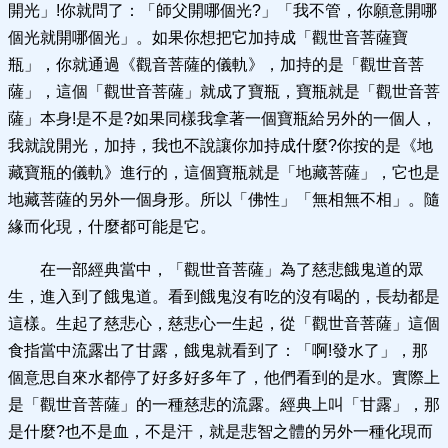
開光」!你就問了：「師父開哪個光?」「我不管，你願意開哪
個光就開哪個光」。如果你想把它加持成「觀世音菩薩寶
瓶」，你就通過《觀音菩薩的儀軌》，加持的是「觀世音菩
薩」，這個「觀世音菩薩」就成了寶瓶，寶瓶就是「觀世音菩
薩」本身!是不是?如果同樣我拿著一個寶瓶給另外的一個人，
我就說開光，加持，我也不說讓你加持成什麼?你按的是《地
藏寶瓶的儀軌》進行的，這個寶瓶就是「地藏菩薩」，它也是
地藏菩薩的另外一個身形。所以「佛性」「無相無不相」。隨
緣而化現，什麼都可能是它。
在一部經典當中，「觀世音菩薩」為了慈悲餓鬼道的眾
生，進入到了餓鬼道。看到餓鬼沒有吃的沒有喝的，長劫都是
這樣。生起了慈悲心，慈悲心一生起，從「觀世音菩薩」這個
食指當中流露出了甘露，餓鬼就看到了：「啊!發水了」，那
個意思自來水都停了好多好多年了，他們看到的是水。實際上
是「觀世音菩薩」的一種慈悲的流露。經典上叫「甘露」，那
是什麼?也不是血，不是汗，就是悲智之體的另外一種化現而