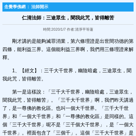
念覺學佛網
:
法師開示
仁清法師：三途眾生，聞我此咒，皆得離苦
時間:2020/1/7 作者:清淨平等蓮
剛才講的是能夠滅罪消業，第六條理證是出世間功德的第
四條，能利益三界。這個能利益三界啊，我們用三條理證來解
釋。
1、【經文】：三千大千世界，幽陰暗處，三途眾生，聞
我此咒，皆得離苦。
第一是這樣說：「三千大千世界，幽陰暗處，三途眾生，
聞我此咒，皆得離苦」。「三千大千世界」啊，我們昨天講過
了，是一尊佛的教化區。也叫一個大千世界。「三千大千世
界」和「一個大千世界」和「一尊佛的教化區」是同樣的。這
個「三千大千世界」呢不是「三千個大千世界」，是「一個大
千世界」。裡面包含了「三個千」。這個「三千大千世界」是