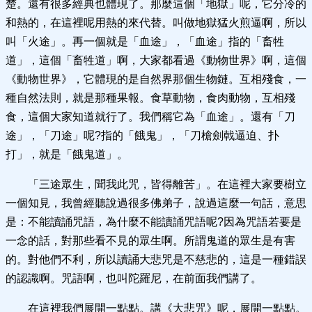
楚。還有很多經典也體現了。那麼這個「地獄」呢，它分冷的
和熱的，在這裡呢用熱的來代替。叫做地獄猛火煎逼啊，所以
叫「火途」。再一個就是「血途」，「血途」指的「畜牲
道」，這個「畜牲道」啊，大家都看過《動物世界》啊，這個
《動物世界》，它體現的是自然界那個生物鏈。互相殘食，一
種自然法則，就是那種果報。食草動物，食肉動物，互相殘
食，這個大家知道就行了。我們稱它為「血途」。還有「刀
途」，「刀途」呢?指的「餓鬼」，「刀槍劍戟逼迫、扑
打」，就是「餓鬼道」。
「三途眾生，聞我此咒，皆得離苦」。在這裡大家要樹立
一個知見，我曾經聽說過很多佛弟子，說過這麼一句話，意思
是：不能讀誦咒語，為什麼不能讀誦咒語呢?因為咒語若要是
一念的話，對那些看不見的眾生啊。所謂鬼道的眾生是有害
的。對他們不利，所以讀誦大悲咒是不慈悲的，這是一種錯誤
的認識啊。咒語啊，也叫陀羅尼，在前面我們講了。
在這裡我們展開一點點。講《大悲咒》呢，展開一點點。