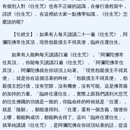
有個別人對《往生咒》也有不正確的認識，在修行過程當中，
誹謗《往生咒》。在這裡給大家一點佛學知識，《往生咒》怎
麼說的呢?
【引經文】：如果有人每天讀誦二十一遍《往生咒》，阿
彌陀佛常住其頂，現世怨親債主不得其便，臨終任運往生。
如果有人能夠每天讀誦21遍《往生咒》，「阿彌陀佛常
住其頂」，你能每天讀誦21遍《往生咒》，「阿彌陀佛常住
其頂」，阿彌陀佛就在你頭頂上站著。「現世怨親債主不得其
便」，就是你在這個活著的時候，「怨親債主不得其便」，怨
親債主想討債，沒有空隙，沒有機會，沒有可能。這是佛菩薩
的加持的力量。「臨終任運往生」，實際上跟我們講到大悲咒
的往生佛國的功德是一致的，你臨命終的時候就是「任運」，
就是「隨願」，都能達得到。「任運」還有一個含義，隨便你
上哪，都能夠成功，都能夠去得了。這叫「臨終任運往生」。
就單純講誦《往生咒》，是阿彌陀佛在你頭頂站著的話，從這