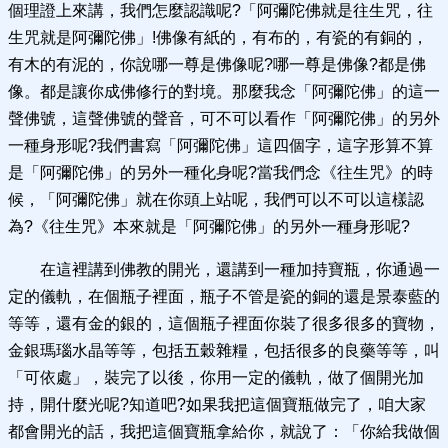
個理證上來講，我們怎麼認識呢?「阿彌陀佛就是往生咒，往
生咒就是阿彌陀佛」!佛像有紙的，有布的，有瓷的有銅的，
有木的有泥的，你說哪一尊是佛像呢?哪一尊是佛像?都是佛
像。都是讓你成佛修行的對境。那麼我念「阿彌陀佛」的這一
聲佛號，這聲佛號的聲音，可不可以看作「阿彌陀佛」的另外
一種身形呢?我們書寫「阿彌陀佛」這四個字，這字形算不算
是「阿彌陀佛」的另外一種化身呢?當我們念《往生咒》的時
候，「阿彌陀佛」就在你頭上站呢，我們可以不可以這樣認
為?《往生咒》本來就是「阿彌陀佛」的另外一種身形呢?
在這裡講到佛教的開光，還講到一種加持寶瓶，你通過一
定的儀軌，在個瓶子裡面，瓶子不管是瓷的銅的還是景泰藍的
等等，還有金的銀的，這個瓶子裡面你裝了很多很多的寶物，
金銀瑪瑙水晶等等，包括五穀雜糧，包括很多的良藥等等，叫
「可依處」，裝完了以後，你用一定的儀軌，做了個開光加
持，開什麼光呢?知道吧?如果我把這個寶瓶做完了，咱大家
都會開光的話，我把這個寶瓶拿給你，就說了：「你給我做個