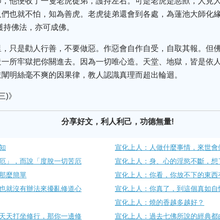
師，他便收了一隻老虎徒弟，護持左右。可是老虎是惡獸，人見
人們也就不怕，知為善虎。老虎徒弟還會到各處，為蓮池大師化
護持佛法，亦可成佛。
里，只是勸人行善，不要做惡。作惡會自作自受，自取其報。但
造一所牢獄把你關進去。因為一切唯心造。天堂、地獄，皆是依
並闡明絲毫不爽的因果律，教人認識真理而超出輪迴。
三)》
分享好文，利人利己，功德無量!
知
宣化上人：人做什麼事情，來世會
厄」，而說「度脫一切苦厄
宣化上人：身、心的淫慾不斷，想
那麼簡單
宣化上人：你看，你放不下的東西
也就沒有辦法來擾亂修道心
宣化上人：你真了，到這個真如自
宣化上人：燒的香越多越好？
天天打坐修行，那你一邊修
宣化上人：過去七佛所說的經典都