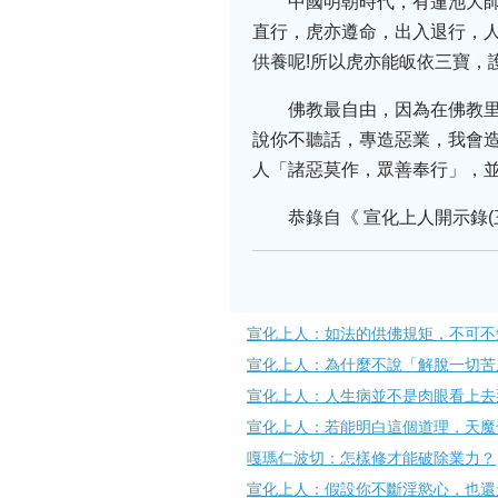
中國明朝時代，有蓮池大
直行，虎亦遵命，出入退行，
供養呢!所以虎亦能皈依三寶，
佛教最自由，因為在佛教
說你不聽話，專造惡業，我會
人「諸惡莫作，眾善奉行」，
恭錄自《 宣化上人開示錄(
宣化上人：如法的供佛規矩，不可不
宣化上人：為什麼不說「解脫一切苦
宣化上人：人生病並不是肉眼看上去
宣化上人：若能明白這個道理，天魔
嘎瑪仁波切：怎樣修才能破除業力？​
宣化上人：假設你不斷淫慾心，也還