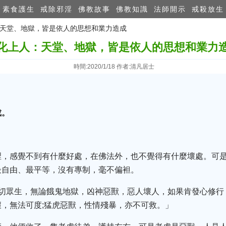
素食護生
戒除邪淫
佛教故事
佛教知識
法師開示
戒殺放生
人：天堂、地獄，皆是依人的思想和業力造成
化上人：天堂、地獄，皆是依人的思想和業力
時間:2020/1/18 作者:清凡居士
成。
裡，感覺不到有什麼好處，在佛法外，也不覺得有什麼壞處。可
最自由、最平等，沒有專制，毫不偏袒。
一切眾生，無論餓鬼地獄，凶神惡獸，惡人壞人，如果肯發心修行
，無法可度;猛虎惡獸，性情殘暴，亦不可救。」