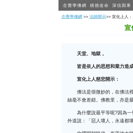
念覺學佛網
積德改命
深信因果
念覺學佛網
>>
法師開示
>> 宣化上
宣
天堂、地獄，
皆是依人的思想和業力造
宣化上人慈悲開示：
佛法是很微妙的，在佛法
絲毫不會差錯。佛教里，亦是
為什麼說最平等呢?因為
外道說：「惡人壞人，永遠都壞