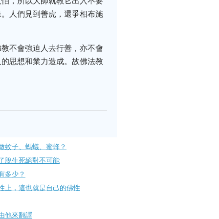
人怕，所以大師就教它出入不要
緣。人們見到善虎，還爭相布施
佛教不會強迫人去行善，亦不會
人的思想和業力造成。故佛法教
做蚊子、螞蟻、蜜蜂？
了脫生死絕對不可能
有多少？
性上，這也就是自己的佛性
由他來翻譯