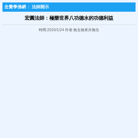
念覺學佛網
:
法師開示
宏圓法師：極樂世界八功德水的功德利益
時間:2020/1/24 作者:無去無來亦無住