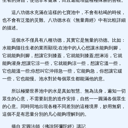
生者的身體，使他非常健康，而且還能增益種種殊勝的善根。
這八功德水充滿在這樣的七寶池中，不會有枯竭的時候，
也不會有泛濫的災難。八功德水在《無量壽經》中有比較詳細
的描述。
這個水不僅具有八種功德，其實它是無量的功德。比如：
水能夠隨往生者的業而顯現;在池中的人心想讓水能夠到腳，
它就能夠到腳，想讓它到膝蓋，它就能到膝蓋;想淋浴，它就
能夠灌身;想讓它涼一些，它就能夠涼一些，想讓它溫一些，
它也能溫一些;你想叫它沖得急一些，它能夠急，你想讓它緩
一些，它也能慢。池水對於每個眾生都能滿他的意。
所以極樂世界池中的水是真如智慧、無為法身，遍知一切
眾生的心意，不需要刻意的造作安排，自然一一圓滿各個眾生
的心意。同時同地出現各種不同差別的這種境界，妙用無窮，
這個不是有思量分別的凡心能夠理解到的。
摘自 宏圓法師《佛說阿彌陀經》講記