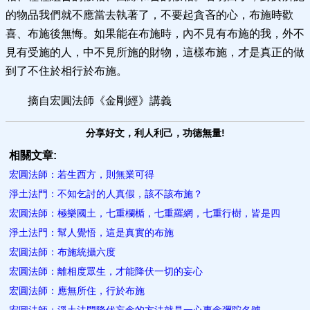
的物品我們就不應當去執著了，不要起貪吝的心，布施時歡
喜、布施後無悔。如果能在布施時，內不見有布施的我，外不
見有受施的人，中不見所施的財物，這樣布施，才是真正的做
到了不住於相行於布施。
摘自宏圓法師《金剛經》講義
分享好文，利人利己，功德無量!
相關文章:
宏圓法師：若生西方，則無業可得
淨土法門：不知乞討的人真假，該不該布施？
宏圓法師：極樂國土，七重欄楯，七重羅網，七重行樹，皆是四
淨土法門：幫人覺悟，這是真實的布施
宏圓法師：布施統攝六度
宏圓法師：離相度眾生，才能降伏一切的妄心
宏圓法師：應無所住，行於布施