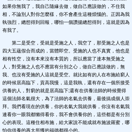
如果你無我了，我自己隨緣去做，做自己應該做的，不住我
相，不論別人對你怎麼樣，你不會產生這種煩惱的。正因為我
執強烈，總想得到回報，哪怕一個讚揚總想得到，這就是因為
有我了。
第二是受空，受就是受施之人，我空了，那受施之人也是
四大五蘊假合而成的，當體即空。受施的人也不真實，他也是
相有性空，沒有本來沒有本質的，所以應當了達本無受施之
人，對受施之人也不應當有分別之心，做自己應該做的，無
我、也沒有受施的人這就是受空。就比如有的人在布施給窮人
的時候居高臨下，貢高我慢，這是我執，還有存在一個所接受
供養的人，對窮的就是居高臨下;還有在供養法師的時候覺得
這個法師名氣很大，為了法師的名氣去供養，最後搞成個人崇
拜。我們看現在的供養，你的名氣大我就供養，你沒有名氣我
連看你一眼我都懶得看你，我不會供養你的，這些都是有分別
心的表現。這種住相布施，給大家說不能成就布施波羅蜜，哪
怕你供養的再大所獲的福德都很小的。