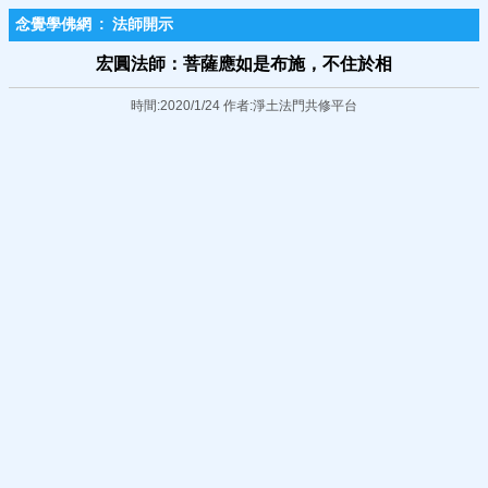
念覺學佛網
:
法師開示
宏圓法師：菩薩應如是布施，不住於相
時間:2020/1/24 作者:淨土法門共修平台