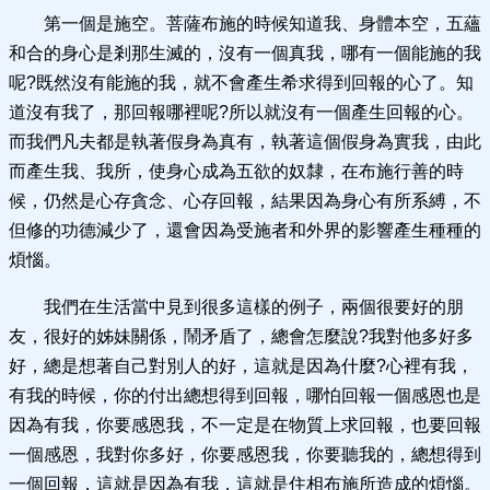
第一個是施空。菩薩布施的時候知道我、身體本空，五蘊
和合的身心是剎那生滅的，沒有一個真我，哪有一個能施的我
呢?既然沒有能施的我，就不會產生希求得到回報的心了。知
道沒有我了，那回報哪裡呢?所以就沒有一個產生回報的心。
而我們凡夫都是執著假身為真有，執著這個假身為實我，由此
而產生我、我所，使身心成為五欲的奴隸，在布施行善的時
候，仍然是心存貪念、心存回報，結果因為身心有所系縛，不
但修的功德減少了，還會因為受施者和外界的影響產生種種的
煩惱。
我們在生活當中見到很多這樣的例子，兩個很要好的朋
友，很好的姊妹關係，鬧矛盾了，總會怎麼說?我對他多好多
好，總是想著自己對別人的好，這就是因為什麼?心裡有我，
有我的時候，你的付出總想得到回報，哪怕回報一個感恩也是
因為有我，你要感恩我，不一定是在物質上求回報，也要回報
一個感恩，我對你多好，你要感恩我，你要聽我的，總想得到
一個回報，這就是因為有我，這就是住相布施所造成的煩惱。