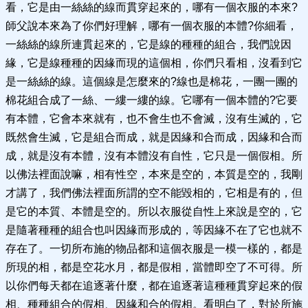
看，它是由一絲絲的線而貫穿起來的，哪有一個衣服的本來?
師父說本來為了你們好理解，哪有一個衣服的本體?你細看，
一絲絲的線所連貫起來的，它是線的種種的組合，我們說因
緣，它是線種種的因緣而現的這個相，你們只看相，沒看到它
是一絲絲的線。這個線是怎麼來的?線也是棉花，一團一團的
棉花組合成了一絲、一縷一縷的線。它哪有一個本體的?它要
有本體，它會本來就有，也不會生也不會滅，沒有生滅的，它
既然會生滅，它是組合而成，就是因緣和合而成，因緣和合而
成，就是沒有本體，沒有本體沒有自性，它只是一個假相。所
以佛法裡面說嘛，相有性空，本來是空的，本質是空的，我剛
才講了，我們佛法裡面所謂的空不能毀相的，它相是有的，但
是它的本質、本體是空的。所以衣服從自性上來說是空的，它
是隨著種種的組合也叫因緣而形成的，等因緣不在了它也就不
存在了。一切所布施的物品都和這個衣服是一模一樣的，都是
所現的相，都是空花水月，都是假相，當體即空了不可得。所
以你們每天都在追逐著什麼，都在追逐著這種種貫穿起來的假
相、種種組合的假相、因緣和合的假相。看明白了，對於所施