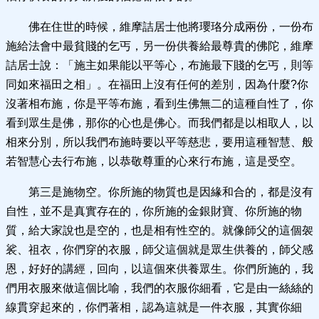
佛在住世的時候，維摩詰居士他將瓔珞分成兩份，一份布
施給法會中最貧賤的乞丐，另一份供養給最尊貴的佛陀，維摩
詰居士說：「施主如果能以平等心，布施最下賤的乞丐，則等
同如來福田之相」。在福田上沒有任何的差別，因為什麼?你
沒著相布施，你是平等布施，看到生佛無二的這種自性了，你
看到眾生是佛，那你的心也是佛心。而我們都是以相取人，以
相來分別，所以我們布施時要以平等慈悲，要用這種智慧、般
若智慧心去行布施，以恭敬尊重的心來行布施，這是受空。
第三是施物空。你所施的物質也是因緣和合的，都是沒有
自性，並不是真實存在的，你所施的金銀財寶、你所施的物
質，給大家說也是空的，也是相有性空的。就像師父的這個袈
裟、祖衣，你們穿的衣服，師父這個就是眾生供養的，師父感
恩，好好的講經，回向，以這個來供養眾生。你們所施的，我
們用衣服來做這個比喻，我們的衣服你細看，它是由一絲絲的
線貫穿起來的，你們著相，認為這就是一件衣服，其實你細