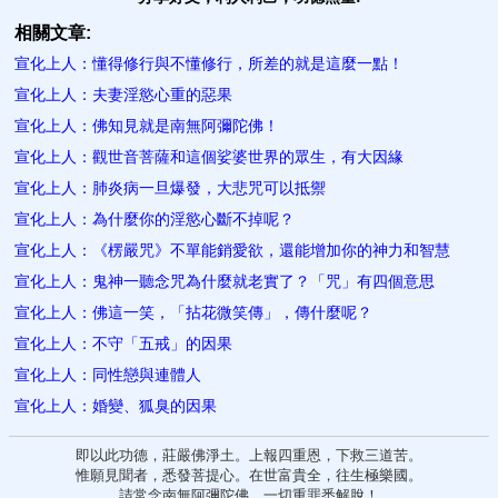
相關文章:
宣化上人：懂得修行與不懂修行，所差的就是這麼一點！
宣化上人：夫妻淫慾心重的惡果
宣化上人：佛知見就是南無阿彌陀佛！
宣化上人：觀世音菩薩和這個娑婆世界的眾生，有大因緣
宣化上人：肺炎病一旦爆發，大悲咒可以抵禦
宣化上人：為什麼你的淫慾心斷不掉呢？
宣化上人：《楞嚴咒》不單能銷愛欲，還能增加你的神力和智慧
宣化上人：鬼神一聽念咒為什麼就老實了？「咒」有四個意思
宣化上人：佛這一笑，「拈花微笑傳」，傳什麼呢？
宣化上人：不守「五戒」的因果
宣化上人：同性戀與連體人
宣化上人：婚變、狐臭的因果
即以此功德，莊嚴佛淨土。上報四重恩，下救三道苦。
惟願見聞者，悉發菩提心。在世富貴全，往生極樂國。
請常念南無阿彌陀佛，一切重罪悉解脫！