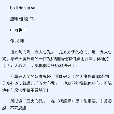
bo li dan la ye
般唎 怛 囉 耶
ning jie li
儜 揭 唎
這五句咒叫「五大心咒」，是五方佛的心咒。這「五大心
咒」專破天魔外道的一切咒術!無論他有何妖術邪法，你誦持
這「五大心咒」，就把他這妖術邪法破了。
不單破人間的妖魔鬼怪，還能破天上的天魔外道!你遇到
天魔外道，就誦此「五大心咒」，他就不能惱亂你的心，不論
他有什麼法術都不靈驗了!
所以這「五大心咒」，在〈楞嚴咒〉里非常重要、非常靈
感、不可思議!