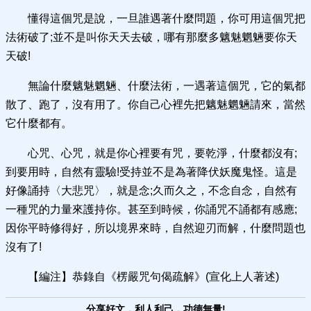
懂得這個咒是說，一旦誰遇著什麼問題，你可用這個咒把
法術破了;並不是叫你天天去破，哪有那麼多魑魅魍魎要你天
天破!
無論什麼魑魅魍魎、什麼法術，一遇著這個咒，它的氣都
散了、跑了，沒有用了。你自己心裡先把魑魅魍魎請來，當然
它什麼都有。
心咒、心咒，就是你心裡要有咒，要乾淨，什麼都沒有;
到要用時，自然有靈驗!受持並不是為著降伏妖魔鬼怪。這是
好像誦持〈大悲咒〉，就是念;久而久之，不念自念，自然有
一種咒的力量來護持你。甚至到時候，你誦咒不誦都有感應;
因你平時修得好，所以境界來時，自然迎刃而解，什麼問題也
沒有了!
【編注】恭錄自《楞嚴咒句偈疏解》(宣化上人著述)
分享好文，利人利己，功德無量!