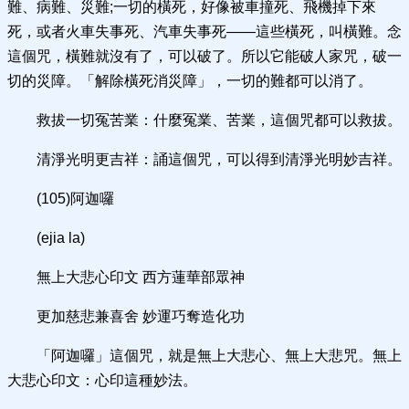
難、病難、災難;一切的橫死，好像被車撞死、飛機掉下來
死，或者火車失事死、汽車失事死——這些橫死，叫橫難。念
這個咒，橫難就沒有了，可以破了。所以它能破人家咒，破一
切的災障。「解除橫死消災障」，一切的難都可以消了。
救拔一切冤苦業：什麼冤業、苦業，這個咒都可以救拔。
清淨光明更吉祥：誦這個咒，可以得到清淨光明妙吉祥。
(105)阿迦囉
(ejia la)
無上大悲心印文 西方蓮華部眾神
更加慈悲兼喜舍 妙運巧奪造化功
「阿迦囉」這個咒，就是無上大悲心、無上大悲咒。無上
大悲心印文：心印這種妙法。