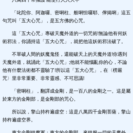
「叱陀你、阿迦囉、密唎柱、般唎怛囉耶、儜揭唎」這五
句咒叫「五大心咒」，是五方佛的心咒。
這「五大心咒」專破天魔外道的一切咒術!無論他有何妖
術邪法，你誦持這「五大心咒」，就把他這妖術邪法破了。
不單破人間的妖魔鬼怪，還能破天上的天魔外道!你遇到
天魔外道，就誦此「五大心咒」;他就不能惱亂你的心，不論
他有什麼法術都不靈驗了!所以這「五大心咒」，在〈楞嚴
咒〉里非常重要、非常靈感、不可思議!
「密唎柱」，翻譯成金剛，是一百八的金剛之一。這是屬
於東方的金剛部，是金剛部的咒心。
所以說，擎山持杵遍虛空：這是八萬四千金剛菩薩，擎山
持杵遍虛空界。
東方金剛鎮魔軍：東方的金剛部，來鎮服一切的天魔外