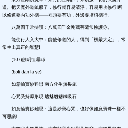
道。把天魔外道鎮服了，修行就容易清淨，容易用功修行!所
以修道要內功外德——裡頭要有功，外邊要培植德行。
八萬四千常擁護：八萬四千金剛藏菩薩常擁護你。
能使行人入大中：能使修道的人，得到「楞嚴大定」，常
常生出真正的智慧!
(107)般唎怛囉耶
(boli dan la ye)
如意輪寶妙難思 南方化生無畏施
心咒受持原形現 魑魅魍魎鐵吸石
如意輪寶妙難思：這是妙寶心咒，也好像如意寶珠一樣不
可思議!