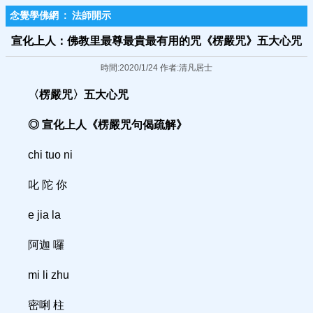
念覺學佛網
:
法師開示
宣化上人：佛教里最尊最貴最有用的咒《楞嚴咒》五大心咒
時間:2020/1/24 作者:清凡居士
〈楞嚴咒〉五大心咒
◎ 宣化上人《楞嚴咒句偈疏解》
chi tuo ni
叱 陀 你
e jia la
阿迦 囉
mi li zhu
密唎 柱