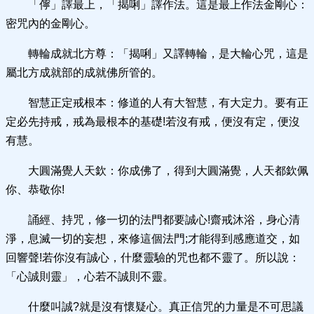
「儜」譯最上，「揭唎」譯作法。這是最上作法金剛心：
密咒內的金剛心。
轉輪成就北方尊：「揭唎」又譯轉輪，是大輪心咒，這是
屬北方成就部的成就佛所管的。
智慧正定戒根本：修道的人有大智慧，有大定力。要有正
定必先持戒，戒為最根本的基礎!若沒有戒，便沒有定，便沒
有慧。
大圓滿覺人天欽：你成佛了，得到大圓滿覺，人天都欽佩
你、恭敬你!
誦經、持咒，修一切的法門都要誠心!齋戒沐浴，身心清
淨，息滅一切的妄想，來修這個法門;才能得到感應道交，如
回響聲!若你沒有誠心，什麼靈驗的咒也都不靈了。所以說：
「心誠則靈」，心若不誠則不靈。
什麼叫誠?就是沒有懷疑心。真正信咒的力量是不可思議