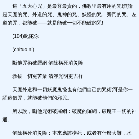
這「五大心咒」是最尊最貴的，佛教里最有用的咒!無論
是天魔的咒、外道的咒、鬼神的咒、妖怪的咒、旁門的咒、左
道的咒，都能破——就是能破一切不能破的咒!
(104)叱陀你
(chituo ni)
斷他咒術破羅網 解除橫死消災障
救拔一切冤苦業 清淨光明更吉祥
天魔外道和一切妖魔鬼怪也有他們自己的咒術;可是你一
誦這個咒，就能破他們的邪咒。
所以說，斷他咒術破羅網：破魔的羅網，破魔王一切的神
通。
解除橫死消災障：本來應該橫死，或者有什麼大難，水