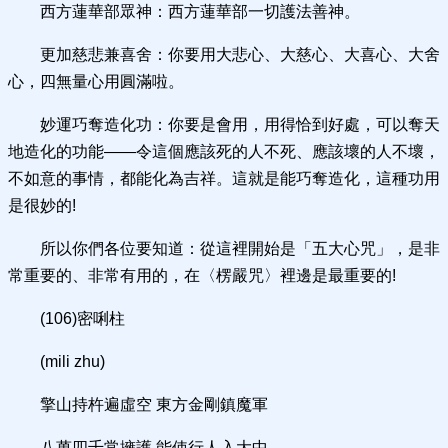
西方蓮華部眾神：西方蓮華部一切護法善神。
更加慈悲兼喜舍：你要用大悲心、大慈心、大喜心、大舍
心，四無量心用圓滿啦。
妙運巧奪造化功：你要是會用，用得恰到好處，可以奪天
地造化的功能——令這個應該死的人不死、應該壞的人不壞，
不如意的事情，都能化為吉祥。這就是能巧奪造化，這種功用
是很妙的!
所以你們各位要知道：從這裡開始是「五大心咒」，是非
常重要的、非常有用的，在〈楞嚴咒〉裡邊是最重要的!
(106)密唎柱
(mili zhu)
擎山持杵遍虛空 東方金剛鎮魔軍
八萬四千常擁護 能使行人入大中