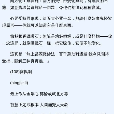
南方化生無畏施：南方的寶生部變化無窮，有無畏的布
施。如意寶珠普遍施給一切眾，令他們都得到種種寶藏。
心咒受持原形現：這五大心咒一念，無論什麼妖魔鬼怪皆
現原形——你就可以知道它是什麼東西。
魑魅魍魎鐵吸石：無論是魑魅魍魎，或是什麼怪物——你
一念這咒，就像吸鐵石一樣，把它吸住，它便不能變化。
這真是「無上甚深微妙法，百千萬劫難遭遇;我今見聞得
受持，願解三昧真實義。」
(108)儜揭唎
(ningjie li)
最上作法金剛心 轉輪成就北方尊
智慧正定戒根本 大圓滿覺人天欽