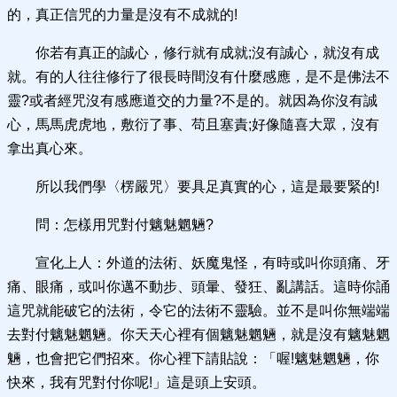
的，真正信咒的力量是沒有不成就的!
你若有真正的誠心，修行就有成就;沒有誠心，就沒有成
就。有的人往往修行了很長時間沒有什麼感應，是不是佛法不
靈?或者經咒沒有感應道交的力量?不是的。就因為你沒有誠
心，馬馬虎虎地，敷衍了事、苟且塞責;好像隨喜大眾，沒有
拿出真心來。
所以我們學〈楞嚴咒〉要具足真實的心，這是最要緊的!
問：怎樣用咒對付魑魅魍魎?
宣化上人：外道的法術、妖魔鬼怪，有時或叫你頭痛、牙
痛、眼痛，或叫你邁不動步、頭暈、發狂、亂講話。這時你誦
這咒就能破它的法術，令它的法術不靈驗。並不是叫你無端端
去對付魑魅魍魎。你天天心裡有個魑魅魍魎，就是沒有魑魅魍
魎，也會把它們招來。你心裡下請貼說：「喔!魑魅魍魎，你
快來，我有咒對付你呢!」這是頭上安頭。