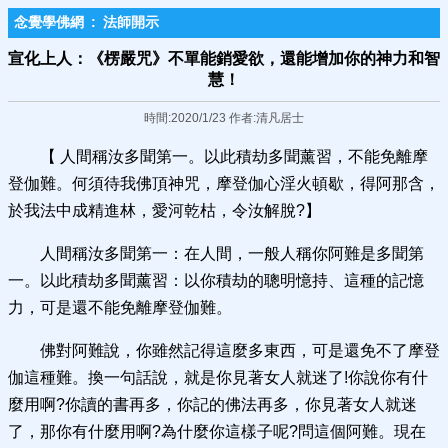
念覺學佛網
:
法師開示
宣化上人：《楞嚴咒》不單能銷愛欲，還能增加你的神力和智
慧！
時間:2020/1/23 作者:清凡居士
【 人間稱汝多聞第一。以此積劫多聞薰習，不能免離摩
登伽難。何須待我佛頂神咒，摩登伽心淫火頓歇，得阿那含，
於我法中成精進林，愛河乾枯，令汝解脫?】
人間稱汝多聞第一：在人間，一般人稱你阿難是多聞第
一。以此積劫多聞薰習：以你積劫的聰明憶持、這種的記憶
力，可是還不能免離摩登伽難。
佛對阿難說，你雖然記得這麼多東西，可是還免不了摩登
伽這種難。換一句話說，就是你見著女人就迷了!你說你有什
麼用啊?你讀的書再多，你記的佛法再多，你見著女人就迷
了，那你有什麼用啊?為什麼你這樣子呢?問這個阿難。現在