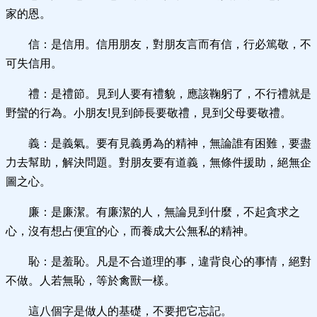
家的恩。
信：是信用。信用朋友，對朋友言而有信，行必篤敬，不
可失信用。
禮：是禮節。見到人要有禮貌，應該鞠躬了，不行禮就是
野蠻的行為。小朋友!見到師長要敬禮，見到父母要敬禮。
義：是義氣。要有見義勇為的精神，無論誰有困難，要盡
力去幫助，解決問題。對朋友要有道義，無條件援助，絕無企
圖之心。
廉：是廉潔。有廉潔的人，無論見到什麼，不起貪求之
心，沒有想占便宜的心，而養成大公無私的精神。
恥：是羞恥。凡是不合道理的事，違背良心的事情，絕對
不做。人若無恥，等於禽獸一樣。
這八個字是做人的基礎，不要把它忘記。