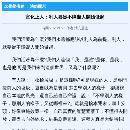
念覺學佛網
:
法師開示
宣化上人：利人要從不障礙人開始做起
時間:2020/1/25 作者:清凡居士
我們活著為什麼?我們永遠都應該以利人為前提。利人，
就要從不障礙人開始做起。
我們活著為什麼?我們人這個「我」是誰?是你、是我，
也是他;可是我們來到這個世界，又為了什麼呢?
有人說：「收拾垃圾!」是這樣嗎?可是現在的人，是專門
撿前人的垃圾，還自以為是寶貝;盡去學別人的樣子，卻漠視
自己本地的風光，還自己給自己辯護，說：「不學別人的樣
子，那別人的樣子，又從哪裡來?」這就是捨本逐末，頭上安
頭，好像東施效顰一樣，自己真實的智慧遮蔽了，不懂得去開
發，卻盡去向外馳求，結果愈跑愈遠。這種人真是大錯特錯!