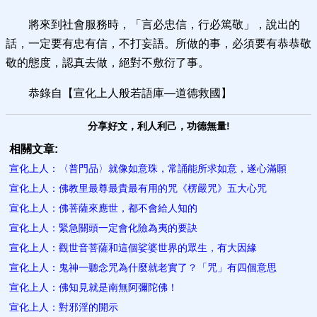
將來到社會服務時，「言必忠信，行必篤敬」，說出的
話，一定要有忠有信，不打妄語。所做的事，必須要有恭恭敬
敬的態度，認真去做，絕對不敷衍了事。
恭錄自【宣化上人般若語庫—道德救國】
分享好文，利人利己，功德無量!
相關文章:
宣化上人：〈普門品〉就像如意珠，常誦能所求如意，遂心滿願
宣化上人：佛教里最尊最貴最有用的咒《楞嚴咒》五大心咒
宣化上人：佛菩薩來應世，都不會給人知的
宣化上人：緊急關頭一定會化險為夷的要訣
宣化上人：觀世音菩薩和這個娑婆世界的眾生，有大因緣
宣化上人：鬼神一聽念咒為什麼就老實了？「咒」有四個意思
宣化上人：佛知見就是南無阿彌陀佛！
宣化上人：對邪淫的開示