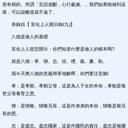
形有相的。所謂「言語道斷，心行處滅。」我們如果能做到這
樣，可以說離道就不遠了。
恭錄自【 宣化上人開示錄(九)】
八德是做人的基礎
宣化上人慈悲開示：你們知道什麼是做人的根本嗎?
就是八德：孝、悌、忠、信、禮、義、廉、恥。
我今天將八德的意義簡單地解釋，你們要注意聽!
孝：是孝順。孝順父母，這是為人子女的本份，孝順是報
答父母養育之恩。
悌：是悌敬。悌敬兄長，這是作弟弟的本份，悌敬是報兄
長的恩。
忠：是盡忠。盡忠國家，這是作國民的責任，盡忠是報國