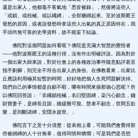
還是出家人，他都毫不客氣地「悉皆被錄」，然後將這些人
「或鎖、或杻械、或以繩縛」，全部捆綁起來。至於波斯匿王
發怒的原因，或者說發怒時拿這些人出氣的真正原因何在，我
手頭尚無可靠的史學資料，故不能妄下結論。
佛陀對這個問題如何看呢？佛陀是充滿大智慧的覺悟者
——他對波斯匿王的這種行徑，沒有作出明確評說。因為對於
一個出家大師來說，對於社會上的各種政治事件隨意點評甚至
指手劃腳，則完全不符合出家人的身份。在佛教看來，出家比
丘應該利用極其短暫的時間，好好地把個人生死問題解決掉。
我們自己的事情都是自顧不暇，哪有時間來操那個心思呢？所
以佛陀回答說：「非繩鎖杻械，名曰堅固縛，染污心顧念，錢
財寶妻子，是縛長且固，雖緩難可脫。慧者不顧念，世間五欲
樂，是則斷諸縛，安隱永超世。」
佛陀言下之意十分清楚：從表相上看，可能我們會覺得那
些被綁縛的人十分無辜，值得同情和憐憫；可是我們是否想