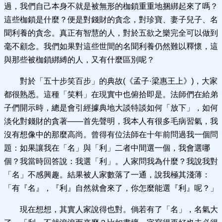
過，我們自己本身不就是被無形的枷鎖重重地捆綁起來了嗎？
這些枷鎖是什麼？便是對錢財的貪念，對珍寶、妻子兒子、名
聞利養的貪念。真正有智慧的人，對於五欲之樂完全可以做到
毫不顧念。我們如果對這些世間的名聞利養仍然難以釋懷，這
與那些被枷鎖綁縛的人，又有什麼區別呢？
對於「五十步笑百步」的典故(《孟子·梁惠王上》)，大家
都很熟悉。這種「笑料」在現實中也俯拾即是。法師們在給弟
子們開示時，總是會引經據典地大談特談如何「放下」，如何
淡化對錢財的貪著——首先聲明，我本人有很多毛病習氣，我
沒有想像中的那麼高尚。曾得有位法師在十年前問過我一個問
題：如果讓我在「名」與「利」二者中間選一個，我會選哪
個？我當時回答說：我選「利」。人家問我為什麼？我說我對
「名」不感興趣。結果被人家數落了一通，說我極其淺薄：
「有『名』，『利』自然就會來了，你怎麼能選『利』呢？」
現在想想，其實人家說得也對。倘若有了「名」，名氣大