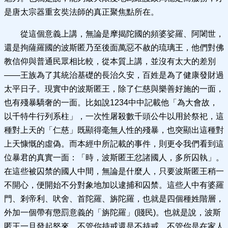
是唐太宗器重玄奘法師的真正聚焦點所在。
從這個意義上講，無論是摩揭陀國的頻婆娑羅、阿闍世，
還是拘薩羅國的波斯匿乃至後面萬惡不赦的琉璃王，他們對佛
教信仰與普通民眾相比較，從本質上講，並沒有太大的差別
——王族為了其統治基礎的長治久安，百姓是為了健康發財過
太平日子。現實中的波斯匿王，除了仁慈與樂善好施的一面，
也有殘暴驕奢的一面。比如說1234中中記載他「為大會故，
以千特牛行列系柱」，一次性屠殺數千頭公牛以用於祭祀，這
種對上天的「仁慈」既顯得毫無人性的殘暴，也突顯出這種對
上天慷慨的虛偽。而本經中所記載的事件，則更令我們看到這
位暴君的真實一面：「時，波斯匿王忿諸國人，多所囚執」。
在這些被囚禁的國人中間，無論是什麼人，只要波斯匿王稍一
不開心，便開始不分對象地加以逮捕和囚禁。這些人中有婆羅
門、剎帝利、吠舍、首陀羅、旃陀羅，也就是四個種姓階層，
外加一個帶有懲罰意義的「旃陀羅」(賤民)。也就是說，波斯
匿王一旦發起怒來，不管你持戒還是不持戒，不管你是在家人