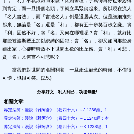
了，「利」不就滾滾而來麼？比如書壇，字寫得再好也未必得
到肯定，而一旦掛個名頭，字就立馬緊俏起來。所以現在流人
「名人書法」，而「書法名人」倒是退居其次。但是細細推究
起來，無論是「名」還是「利」，都有五十步笑百步之嫌。貪
「利」固然不好，貪「名」又何在哪裡呢？貪「利」，就好比
那些被波斯匿王加以綁縛的囚犯；貪「名」，卻又如同那些身
雖出家，心卻時時放不下世間五欲的比丘僧。貪「利」可悲，
貪「名」又何嘗不可悲呢？
當我們對世間的名聞利養，一旦產生顧念的時候，不僅很
可憐，也很可笑。(2.5.)
分享好文，利人利己，功德無量!
相關文章:
界定法師：漫說《雜阿含》（卷四十六）～J 1236經、1
界定法師：漫說《雜阿含》（卷四十六）～L 1240經：本
界定法師：漫說《雜阿含》（卷四十六）～K 1238經、1