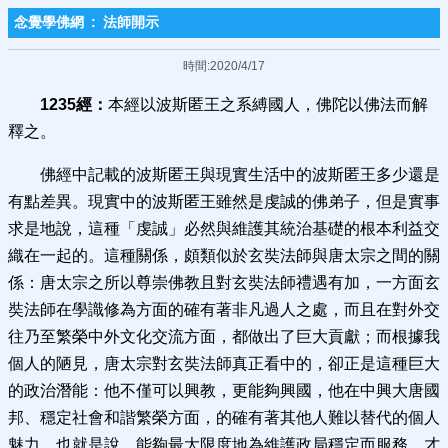
念覺學佛網
:
法師開示
時間:2020/4/17
1235
經：
本經以波斯匿王之系縛國人，佛陀以佛法而解
釋之。
佛經中記載的波斯匿王與現實生活中的波斯匿王多少還是
有點差異。現實中的波斯匿王雖然是虔誠的佛弟子，但是實事
求是地說，這種「虔誠」必然與維護其統治基礎的根本利益交
織在一起的。這種關係，頗類似於玄奘法師與唐太宗之間的關
係：唐太宗之所以尊崇佛教且對玄奘法師禮遇有加，一方面玄
奘法師在學識修為方面的確有著非凡過人之處，而且在對外交
往乃至繁榮中外文化交流方面，都做出了巨大貢獻；而根據我
個人的陋見，唐太宗對玄奘法師真正看中的，卻正是這種巨大
的政治潛能：他不僅可以興教，更能夠興國，他在中興大唐國
邦、穩定社會和諧繁榮方面，的確有著其他人難以替代的個人
魅力。也就是說，能夠最大限度地為維護政局穩定而服務，才