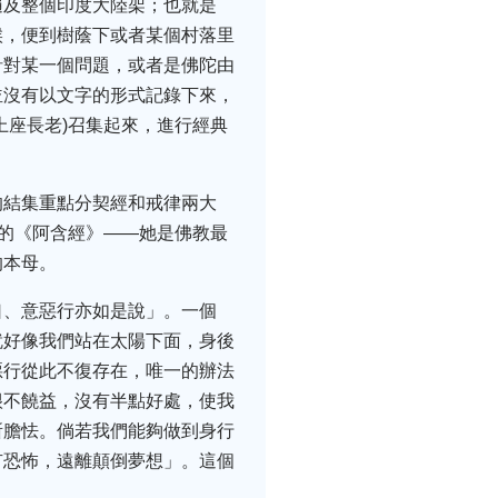
遍及整個印度大陸架；也就是
候，便到樹蔭下或者某個村落里
針對某一個問題，或者是佛陀由
並沒有以文字的形式記錄下來，
上座長老)召集起來，進行經典
的結集重點分契經和戒律兩大
到的《阿含經》——她是佛教最
的本母。
口、意惡行亦如是說」。一個
就好像我們站在太陽下面，身後
惡行從此不復存在，唯一的辦法
很不饒益，沒有半點好處，使我
所膽怯。倘若我們能夠做到身行
有恐怖，遠離顛倒夢想」。這個