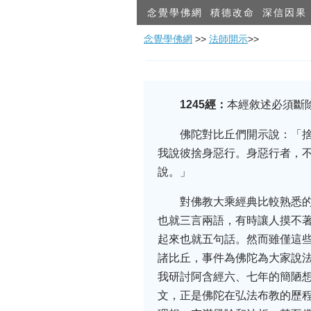
念覺學佛網
積德改命
深信因果
念覺學佛網
>>
法師開示
>>
1245
經：
本經敘述必須斷
佛陀對比丘們開示說：「
我說彼捨身惡行。身惡行者，
說。」
對佛教大乘經典比較熟悉
也就三言兩語，有時讓人摸不
起來也就五句話。然而雖僅這
諸比丘，事件為佛陀為大家說
我研討阿含經六、七年的簡陋
文，正是佛陀在弘法布教的歷