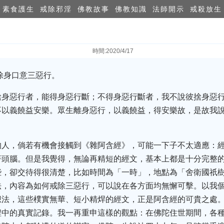
素食護生
戒除邪淫
佛教故事
佛教知識
法師開示
戒殺放生
時間:2020/4/17
除身口意三惡行。
捨身惡行者，能得身惡行斷；不得身惡行斷者，我不說彼捨身惡
不以義饒益安樂。眾生離身惡行，以義饒益，得安樂故，是故我
的人，倘若有機會接觸到《雜阿含經》，可能一下子不太適應：
著頭腦。但是我覺得，無論再精短的經文，基本上都是十分完整
些，卻交待得很清楚，比如時間為「一時」，地點為「舍衛國祇
法，內容為如何戒除三惡行，可以說在各方面均無懈可擊。以我
想法，這些樸實無華、短小精焊的經文，正是阿含經的可貴之處
程中的真實記錄。我一再重申這樣的觀點：在佛陀住世期間，各