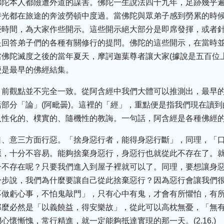
佛陀本人都險遭外道的謀害。佛陀一生說法四十九年，足跡幾乎
時光都在旅途的奔波勞頓中度過。當佛陀與眾弟子感到勞累的時
些時間，為大家作些開示。這些開示絕大部分是即席發揮，或者
是回答弟子們的各種有關修行的提問。佛陀的這些開示，在當時
佛陀滅度之後的當年夏天，摩訶迦葉尊者讓大家(據說是五百位
便是最早的佛經結集。
目前觀點並不完全一致。從阿含經中我們大體可以推測出，最早
部分「論」(阿毗曇)。這裡的「經」，重點便是指我們現在讀
人性化的、樸實的、隨機性的教誨。一句話，阿含經是各種佛經
口、意三方面行惡。「捨身惡行者，能得身惡行斷」，同理，「
惡，十分不容易。能夠捨棄身惡行，身惡行也就從此不存在了。
子不存在呢？只要我們進入到屋子裡就可以了。同理，要想讓身
一步說，我們為什麼要讓自己從此捨棄惡行？因為惡行會讓我們
不做虧心事，不怕鬼敲門」，只有心中有鬼，才會有所懼怕，有
那麼必然是「以義饒益，得安樂故」，從此可以高枕無憂，「無
懷慚愧，常行精進，就一定能夠抵達實現的那一天。(2.16.)