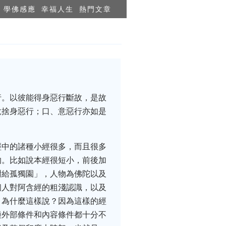
學佛感應
幸福人生
熱門文章
行。以彼能得身惡行斷故，是故
說捨身惡行；口、意惡行亦如是
經中的諸種小經很多，而且很多
的。比如說本經很短小，前後加
樹給孤獨園」，人物為佛陀以及
個人對阿含經的粗淺認識，以及
。為什麼這樣說？因為這樣的經
種外部條件和內容條件都十分不