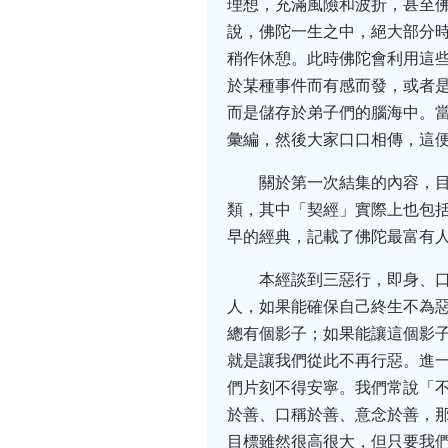
理想，充滿風險和波折，甚至
說，佛陀一生之中，絕大部分
稍作休憩。此時佛陀會利用這
於某種事件而有感而發，或者
而是儲存於弟子們的腦海中。當
彙編，然後大家口口相傳，這
關於第一次結集的內容，
類，其中「契經」實際上也包括
早的經典，記載了佛陀最富有
本經談到三惡行，即身、
人，如果能確保自己終生不為
總有個影子；如果能讓這個影
就是讓我們從此不再行惡。進
們片刻不得安寧。我們常說「
於善、口稱於善、意念於善，
目標雖然很高很大，但只要我們心