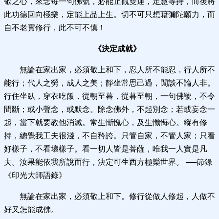
敬之心，來念每一句佛號，必能止觀雙運，定慧等持，而後將
此功德回向極樂，定能上品上生。切不可只想藉彌陀願力，而
自不老實修行，此不可不慎！
《決定成就》
無論在家出家，必須敬上和下，忍人所不能忍，行人所不
能行；代人之勞，成人之美；靜坐常思己過，閒談不論人非。
行住坐臥，穿衣吃飯，從朝至暮，從暮至朝，一句佛號，不令
間斷；或小聲念，或默念。除念佛外，不起別念；若或妄念一
起，當下就要教他消滅。常生慚愧心，及生懺悔心。縱有修
持，總覺我工夫很淺，不自矜誇。只管自家，不管人家；只看
好樣子，不看壞樣子。看一切人皆是菩薩，唯我一人實是凡
夫。汝果能依我所說而行，決定可生西方極樂世界。
──
節錄
《印光大師語錄》
無論在家出家，必須敬上和下。修行從做人修起，人做不
好又怎能成佛。