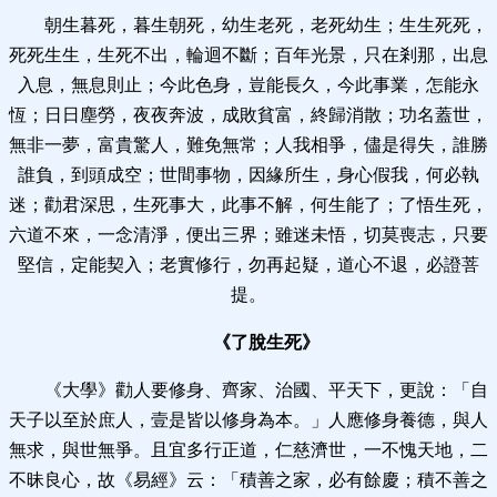
朝生暮死，暮生朝死，幼生老死，老死幼生；生生死死，
死死生生，生死不出，輪迴不斷；百年光景，只在剎那，出息
入息，無息則止；今此色身，豈能長久，今此事業，怎能永
恆；日日塵勞，夜夜奔波，成敗貧富，終歸消散；功名蓋世，
無非一夢，富貴驚人，難免無常；人我相爭，儘是得失，誰勝
誰負，到頭成空；世間事物，因緣所生，身心假我，何必執
迷；勸君深思，生死事大，此事不解，何生能了；了悟生死，
六道不來，一念清淨，便出三界；雖迷未悟，切莫喪志，只要
堅信，定能契入；老實修行，勿再起疑，道心不退，必證菩
提。
《了脫生死》
《大學》勸人要修身、齊家、治國、平天下，更說：「自
天子以至於庶人，壹是皆以修身為本。」人應修身養德，與人
無求，與世無爭。且宜多行正道，仁慈濟世，一不愧天地，二
不昧良心，故《易經》云：「積善之家，必有餘慶；積不善之