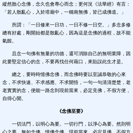
縱然散心念佛，念久也會專心而念；更何況《法華經》有言：
「若人散亂心，入於塔廟中，一稱南無佛，皆已成佛道。」
所謂：「一日修來一日功，一日不修一日空。」多念多修
總有好處，剛開始都是散亂心，因為這是念佛的過程，故不能
氣餒。
且念一句佛有無量的功德，還可消除自己的無明業障，因
此要堅定信心的念，不要再找任何藉口，來貽誤此生才是。
總之，要時時憶佛念佛，而念佛時要以至誠恭敬的心來
念，不求快速、不求感應、不求開悟，一句一句清清楚楚，老
老實實的念，便能一路念到現前當來，必定見佛，不假方便，
自得心開。
《念佛至要》
一切法門，以明心為要。一切行門，以淨心為要。然則明
心之要，無如念佛。憶佛念佛，現前當來，必定見佛。不假方