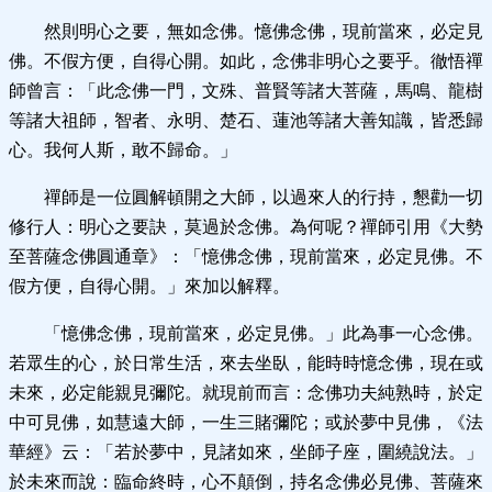
然則明心之要，無如念佛。憶佛念佛，現前當來，必定見
佛。不假方便，自得心開。如此，念佛非明心之要乎。徹悟禪
師曾言：「此念佛一門，文殊、普賢等諸大菩薩，馬鳴、龍樹
等諸大祖師，智者、永明、楚石、蓮池等諸大善知識，皆悉歸
心。我何人斯，敢不歸命。」
禪師是一位圓解頓開之大師，以過來人的行持，懇勸一切
修行人：明心之要訣，莫過於念佛。為何呢？禪師引用《大勢
至菩薩念佛圓通章》：「憶佛念佛，現前當來，必定見佛。不
假方便，自得心開。」來加以解釋。
「憶佛念佛，現前當來，必定見佛。」此為事一心念佛。
若眾生的心，於日常生活，來去坐臥，能時時憶念佛，現在或
未來，必定能親見彌陀。就現前而言：念佛功夫純熟時，於定
中可見佛，如慧遠大師，一生三賭彌陀；或於夢中見佛，《法
華經》云：「若於夢中，見諸如來，坐師子座，圍繞說法。」
於未來而說：臨命終時，心不顛倒，持名念佛必見佛、菩薩來