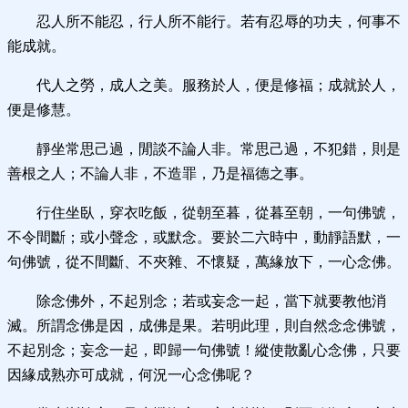
忍人所不能忍，行人所不能行。
若有忍辱的功夫，何事不
能成就。
代人之勞，成人之美。
服務於人，便是修福；成就於人，
便是修慧。
靜坐常思己過，閒談不論人非。
常思己過，不犯錯，則是
善根之人；不論人非，不造罪，乃是福德之事。
行住坐臥，穿衣吃飯，從朝至暮，從暮至朝，一句佛號，
不令間斷；或小聲念，或默念。要於二六時中，動靜語默，一
句佛號，從不間斷、不夾雜、不懷疑，萬緣放下，一心念佛。
除念佛外，不起別念；若或妄念一起，當下就要教他消
滅。
所謂念佛是因，成佛是果。若明此理，則自然念念佛號，
不起別念；妄念一起，即歸一句佛號！縱使散亂心念佛，只要
因緣成熟亦可成就，何況一心念佛呢？