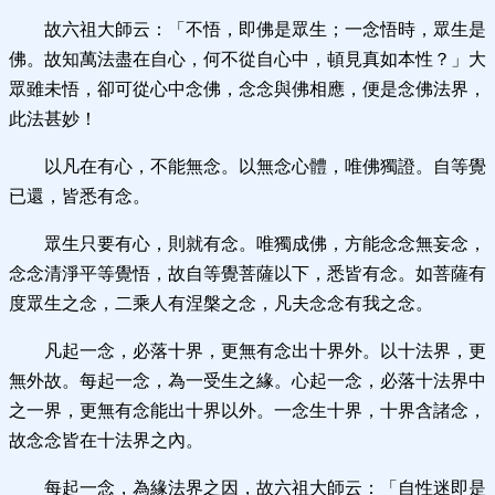
故六祖大師云：「不悟，即佛是眾生；一念悟時，眾生是
佛。故知萬法盡在自心，何不從自心中，頓見真如本性？」大
眾雖未悟，卻可從心中念佛，念念與佛相應，便是念佛法界，
此法甚妙！
以凡在有心，不能無念。以無念心體，唯佛獨證。自等覺
已還，皆悉有念。
眾生只要有心，則就有念。唯獨成佛，方能念念無妄念，
念念清淨平等覺悟，故自等覺菩薩以下，悉皆有念。如菩薩有
度眾生之念，二乘人有涅槃之念，凡夫念念有我之念。
凡起一念，必落十界，更無有念出十界外。以十法界，更
無外故。每起一念，為一受生之緣。心起一念，必落十法界中
之一界，更無有念能出十界以外。一念生十界，十界含諸念，
故念念皆在十法界之內。
每起一念，為緣法界之因，故六祖大師云：「自性迷即是