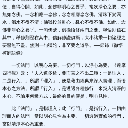
便，自得心開。如此，念佛非明心之要乎。複次淨心之要，亦
無如念佛。一念相應一念佛，念念相應念念佛。清珠下於濁
水，濁水不得不清；佛號投於亂心，亂心不得不佛。如此，念
佛非淨心之要乎。一句佛號，俱攝悟修兩門之要。舉悟則信在
其中，舉修則證在其中。信解修證俱攝，大小諸乘一切諸經之
要罄無不盡。然則一句彌陀，非至要之道乎。──節錄《徹悟
禪師語錄》
一切法門，以明心為要。一切行門，以淨心為要。
《達摩
四行觀》云：「夫入道多途，要而言之不出二種：一是理入，
二是行入。」所謂「理入」，便是藉由經典來深入義理，而悟
本心之方法。所謂「行入」，是透過各種修行，來契入清淨的
本心。不論用何種方式，最終的目的便是，明心見性。
此「法門」，是指理入；此「行門」，是指行入。一切由
理而入的法門，當以明心見性為主要。一切透過實修的行門，
當以清淨本心為重要。