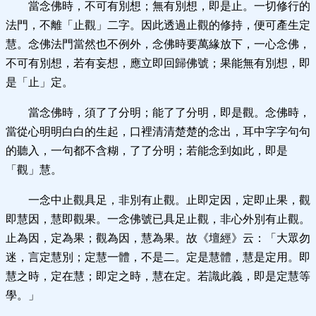
當念佛時，不可有別想；無有別想，即是止。一切修行的
法門，不離「止觀」二字。因此透過止觀的修持，便可產生定
慧。念佛法門當然也不例外，念佛時要萬緣放下，一心念佛，
不可有別想，若有妄想，應立即回歸佛號；果能無有別想，即
是「止」定。
當念佛時，須了了分明；能了了分明，即是觀。念佛時，
當從心明明白白的生起，口裡清清楚楚的念出，耳中字字句句
的聽入，一句都不含糊，了了分明；若能念到如此，即是
「觀」慧。
一念中止觀具足，非別有止觀。止即定因，定即止果，觀
即慧因，慧即觀果。
一念佛號已具足止觀，非心外別有止觀。
止為因，定為果；觀為因，慧為果。故《壇經》云：「大眾勿
迷，言定慧別；定慧一體，不是二。定是慧體，慧是定用。即
慧之時，定在慧；即定之時，慧在定。若識此義，即是定慧等
學。」