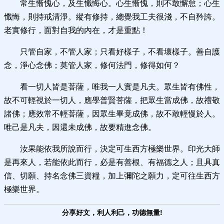
常生慚愧心，及生懺悔心。心生慚愧，則不敢懈怠；心生
懺悔，則持戒清淨。縱有修持，總覺我工夫很淺，不自矜誇。
老實修行，面對自我的內在，才是重點！
只管自家，不管人家；只看好樣子，不看壞樣子。
善自護
念，淨心念佛；莫管人家，修何法門，修得如何？
看一切人皆是菩薩，唯我一人實是凡夫。眾生皆有佛性，
故不可輕視於一切人，應學普賢菩薩，把眾生當成佛，故禮敬
諸佛；應效常不輕菩薩，因眾生畢竟成佛，故不敢輕慢於人。
唯己是凡夫，因還未成佛，故要精進念佛。
汝果能依我所說而行，決定可生西方極樂世界。印光大師
是再來人，若能依此而行，必是有善根、有福德之人；且具真
信、切願、持名念佛三資糧，加上彌陀之願力，定可往生西方
極樂世界。
分享好文，利人利己，功德無量!