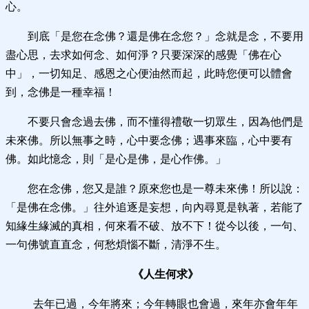
心。
到底「是您在念佛？還是佛在念您？」念就是念，不要用
盡心思，去求如何念、如何淨？只要深深的感覺「佛在心
中」，一切知足、感恩之心便油然而起，此時您便可以體會
到，念佛是一種幸福！
不要只會念過去佛，而不懂得禮敬一切眾生，因為他們是
未來佛。所以無事之時，心中要念佛；遇事來臨，心中要有
佛。如此憶念，則「是心是佛，是心作佛。」
您在念佛，您又是誰？原來您也是一尊未來佛！所以說：
「是佛在念佛。」往外追逐是妄想，向內尋覓是執著，若能了
知緣生緣滅的真相，何來看不破、放不下！從今以後，一句、
一句佛號直直念，何愁煩惱不斷，清淨不生。
《人生何求》
去年已過，今年將來；今年轉眼也會過，來年亦會年年