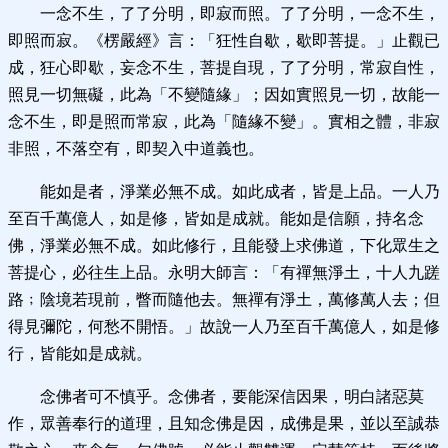
一念不生，了了分明，即寂而照。了了分明，一念不生，
即照而寂。
《楞嚴經》言：「狂性自歇，歇即菩提。」止觀已
成，狂心即歇，妄念不生，菩提自現，了了分明，常寂自性，
照見一切無礙，此為「不變隨緣」；因如實照見一切，故能一
念不生，即是照而常寂，此為「隨緣不變」。實相之體，非寂
非照，不落空有，即契入中道義也。
能如是者，淨業必無不成。如此成者，皆是上品。一人乃
至百千萬億人，如是修，皆如是成就。能如是信願，持名念
佛，淨業必無不成。如此修行，且能發上求佛道，下化眾生之
菩提心，必往生上品。永明大師言：「有禪無淨土，十人九蹉
路﹔陰境若現前，瞥而隨他去。無禪有淨土，萬修萬人去；但
得見彌陀，何愁不開悟。」故說一人乃至百千萬億人，如是修
行，皆能如是成就。
念佛者可不慎乎。
念佛者，要能深信因果，明白諸惡莫
作，眾善奉行的道理，且知念佛是因，成佛是果，並以至誠恭