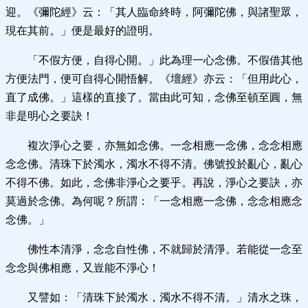
迎。《彌陀經》云：「其人臨命終時，阿彌陀佛，與諸聖眾，
現在其前。」便是最好的證明。
「不假方便，自得心開。」此為理一心念佛。不假借其他
方便法門，便可自得心開悟解。《壇經》亦云：「但用此心，
直了成佛。」這樣的直接了。當由此可知，念佛至頓至圓，無
非是明心之要訣！
複次淨心之要，亦無如念佛。一念相應一念佛，念念相應
念念佛。清珠下於濁水，濁水不得不清。佛號投於亂心，亂心
不得不佛。如此，念佛非淨心之要乎。再說，淨心之要訣，亦
莫過於念佛。為何呢？所謂：「一念相應一念佛，念念相應念
念佛。」
佛性本清淨，念念自性佛，不就歸於清淨。若能從一念至
念念與佛相應，又豈能不淨心！
又譬如：「清珠下於濁水，濁水不得不清。」清水之珠，