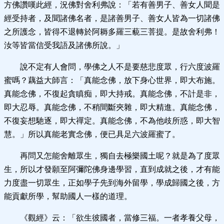
方佛讚嘆此經，況佛對舍利弗說：「若有善男子、善女人聞是
經受持者，及聞諸佛名者，是諸善男子、善女人皆為一切諸佛
之所護念，皆得不退轉於阿耨多羅三藐三菩提。是故舍利弗！
汝等皆當信受我語及諸佛所說。」
說不定有人會問，學佛之人不是要慈悲度眾，行六度波羅
蜜嗎？
藕益大師言：「真能念佛，放下身心世界，即大布施。
真能念佛，不復起貪瞋痴，即大持戒。真能念佛，不計是非，
即大忍辱。真能念佛，不稍間斷夾雜，即大精進。真能念佛，
不復妄想馳逐，即大禪定。真能念佛，不為他歧所惑，即大智
慧。」所以真能老實念佛，便已具足六波羅蜜了。
再問又怎能舍離眾生，獨自去極樂國土呢？
就是為了度眾
生，所以才發願至阿彌陀佛身邊學習，直到成就之後，才有能
力度盡一切眾生，正如學子先到海外留學，學成歸國之後，方
能貢獻所學，幫助國人一樣的道理。
《觀經》云：「欲生彼國者，當修三福。一者孝養父母，