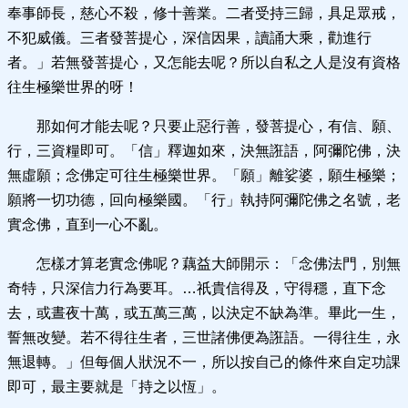
奉事師長，慈心不殺，修十善業。二者受持三歸，具足眾戒，
不犯威儀。三者發菩提心，深信因果，讀誦大乘，勸進行
者。」若無發菩提心，又怎能去呢？所以自私之人是沒有資格
往生極樂世界的呀！
那如何才能去呢？
只要止惡行善，發菩提心，有信、願、
行，三資糧即可。「信」釋迦如來，決無誑語，阿彌陀佛，決
無虛願；念佛定可往生極樂世界。「願」離娑婆，願生極樂；
願將一切功德，回向極樂國。「行」執持阿彌陀佛之名號，老
實念佛，直到一心不亂。
怎樣才算老實念佛呢？
藕益大師開示：「念佛法門，別無
奇特，只深信力行為要耳。…祇貴信得及，守得穩，直下念
去，或晝夜十萬，或五萬三萬，以決定不缺為準。畢此一生，
誓無改變。若不得往生者，三世諸佛便為誑語。一得往生，永
無退轉。」但每個人狀況不一，所以按自己的條件來自定功課
即可，最主要就是「持之以恆」。