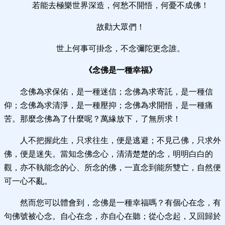
若能去極樂世界深造，何愁不開悟，何憂不成佛！
故勸大眾們！
世上何事可掛念，不念彌陀更念誰。
《念佛是一種幸福》
念佛為求保佑，是一種迷信；念佛為求寄託，是一種信
仰；念佛為求清淨，是一種壓抑；念佛為求開悟，是一種痛
苦。那麼念佛為了什麼呢？萬緣放下，了無所求！
人不把握此生，只求往生，便是逃避；不見己佛，只求外
佛，便是迷失。當知念佛念心，清清楚楚的念，明明白白的
觀，亦不執能念的心、所念的佛，一直念到能所雙亡，自然便
可一心不亂。
然而您可以體會到，念佛是一種幸福嗎？有個心在念，有
句佛號被心念。自心在念，亦自心在聽；從心念起，又回歸於