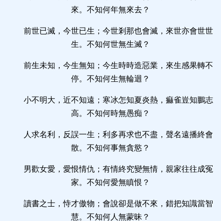
來。不知何年無來去？
前世已滅，今世已生；今世剎那也會滅，來世亦會世世
生。不知何世無生滅？
前生未知，今生無知；今生時時造惡業，來生感果轉不
停。不知何生無輪迴？
小不明大，近不知遠；寒冰怎知夏炎熱，痲雀豈知鵬志
高。不知何時無愚痴？
人求名利，反誤一生；利多再求也不盡，聲名遠播終會
散。不知何事無貪慾？
男歡女愛，愛恨情仇；有情終究變無情，親家往往成冤
家。不知何愛無瞋恨？
讀書之士，恃才傲物；會說卻是做不來，錯把知識當智
慧。不知何人無蒙昧？