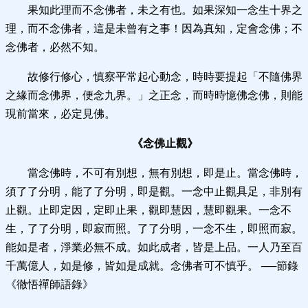
果知此理而不念佛者，未之有也。
如果深知一念生十界之
理，而不念佛者，這是未曾有之事！因為真知，定會念佛；不
念佛者，必然不知。
故修行修心，慎察平常起心動念，時時要提起「不隨佛界
之緣而念佛界，便念九界。」之正念，而時時憶佛念佛，則能
現前當來，必定見佛。
《念佛止觀》
當念佛時，不可有別想，無有別想，即是止。當念佛時，
須了了分明，能了了分明，即是觀。一念中止觀具足，非別有
止觀。止即定因，定即止果，觀即慧因，慧即觀果。一念不
生，了了分明，即寂而照。了了分明，一念不生，即照而寂。
能如是者，淨業必無不成。如此成者，皆是上品。一人乃至百
千萬億人，如是修，皆如是成就。念佛者可不慎乎。 ──節錄
《徹悟禪師語錄》