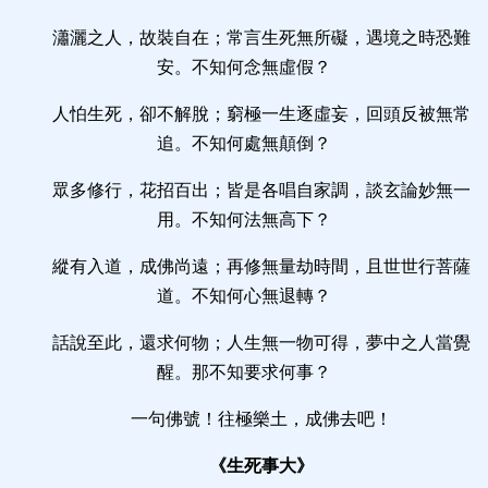
瀟灑之人，故裝自在；常言生死無所礙，遇境之時恐難
安。不知何念無虛假？
人怕生死，卻不解脫；窮極一生逐虛妄，回頭反被無常
追。不知何處無顛倒？
眾多修行，花招百出；皆是各唱自家調，談玄論妙無一
用。不知何法無高下？
縱有入道，成佛尚遠；再修無量劫時間，且世世行菩薩
道。不知何心無退轉？
話說至此，還求何物；人生無一物可得，夢中之人當覺
醒。那不知要求何事？
一句佛號！往極樂土，成佛去吧！
《生死事大》