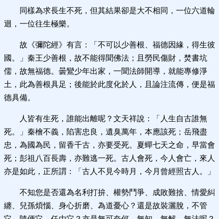
同樣為求長生不死，但其結果卻是大不相同，一位六道輪
迴，一位往生極樂。
故《彌陀經》有言：「不可以少善根、福德因緣，得生彼
國。」秦王少善根，故不能得聞佛法；且勞民傷財，焚書坑
儒，故無福德。曇鸞少年出家，一聞法師開導，就能專修淨
土，此為善根具足；後能於此度化於人，且論注流傳，便是福
德具備。
人皆有生死，誰能出離呢？文天祥說：「人生自古誰無
死。」秦檜不義，陷害忠良，遺臭萬年，本應該死；岳飛盡
忠，為國為民，留香千古，亦要受死。夏蟬七天之命，早當會
死；彭祖八百長壽，亦難逃一死。古人會死，今人會亡，來人
亦是如此，正所謂：「古人不見今時月，今月曾經照古人。」
不知您是否還為名利打拚、權勢鬥爭、成敗難捨、情愛糾
纏、兒孫煩惱、身心折磨、為道憂心？還是故裝灑脫，不管
它、隨便它、任由它？亦是無可奈何，無知、無解、無法呢？