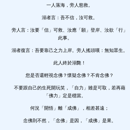
一人落海，旁人慾救。
溺者言：吾不信，汝可救。
旁人言：汝要「信」可救、汝應「願」登岸、汝欲「行」
此事。
溺者復言：吾要靠己之力上岸。旁人搖頭嘆：無知眾生。
此人終於溺斃！
您是否還輕視念佛？懷疑念佛？不肯念佛？
不要跟自己的生死開玩笑，「自力」雖是可取，若再藉
「佛力」定是穩當。
何況「開悟」離「成佛」，相差甚遠；
念佛則不然，「念佛」是因，「成佛」是果。