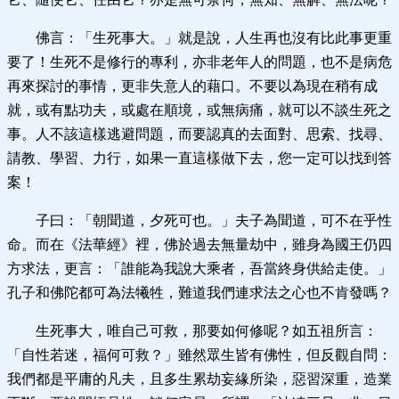
佛言：「生死事大。」就是說，人生再也沒有比此事更重
要了！生死不是修行的專利，亦非老年人的問題，也不是病危
再來探討的事情，更非失意人的藉口。不要以為現在稍有成
就，或有點功夫，或處在順境，或無病痛，就可以不談生死之
事。人不該這樣逃避問題，而要認真的去面對、思索、找尋、
請教、學習、力行，如果一直這樣做下去，您一定可以找到答
案！
子曰：「朝聞道，夕死可也。」夫子為聞道，可不在乎性
命。而在《法華經》裡，佛於過去無量劫中，雖身為國王仍四
方求法，更言：「誰能為我說大乘者，吾當終身供給走使。」
孔子和佛陀都可為法犧牲，難道我們連求法之心也不肯發嗎？
生死事大，唯自己可救，那要如何修呢？
如五祖所言：
「自性若迷，福何可救？」雖然眾生皆有佛性，但反觀自問：
我們都是平庸的凡夫，且多生累劫妄緣所染，惡習深重，造業