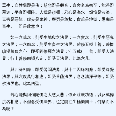
眾生，自性覺即是佛；慈悲即是觀音，喜舍名為勢至，能淨即
釋迦，平直即彌陀。人我是須彌，邪心是海水，煩惱是波浪，
毒害是惡龍，虛妄是鬼神，塵勞是魚鱉，貪瞋是地獄，愚痴是
畜生。」即是此意也！
如一念瞋念，則受生地獄之法界；一念貪念，則受生惡鬼
之法界；一念痴念，則受生畜生之法界。雖修五戒十善，兼懷
瞋慢勝負之心，即受阿修羅之法界；守五戒行十善，即受人法
界；行十善修四禪八定，即受天法界。此為六凡。
與四諦相應，即受聲聞法界；與十二因緣相應，即受緣覺
法界；與六度萬行相應，即受菩薩法界；念念清淨平等，即受
佛法界也。此為四聖。
若心能與阿彌陀佛之大慈大悲，依正莊嚴功德，以及萬德
洪名相應，不但念受佛法界，也定能往生極樂國土，何樂而不
為呢？