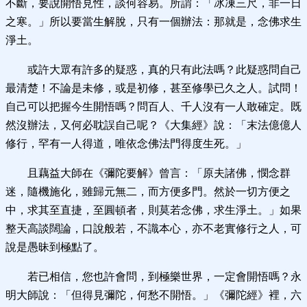
不斷，要說開悟見性，談何容易。所謂：「冰凍三尺，非一日
之寒。」所以要當生解脫，只有一個辦法：那就是，念佛求生
淨土。
或許大眾有許多的疑惑，真的只有此法嗎？
此疑惑問自己
最清楚！不論是未修，或是初修，甚至修學已久之人。試問！
自己可以把握今生開悟嗎？問百人、千人沒有一人敢確定。既
然沒辦法，又何必耽誤自己呢？《大集經》說：「末法億億人
修行，罕有一人得道，唯依念佛法門得度生死。」
且藕益大師在《彌陀要解》曾言：「原夫諸佛，憫念群
迷，隨機施化，雖歸元無二，而方便多門。然於一切方便之
中，求其至直捷，至圓頓者，則莫若念佛，求生淨土。」如果
整天高談闊論，口說般若，不識本心，亦不老實修行之人，可
說是愚昧到極點了。
若已相信，您也許會問，到極樂世界，一定會開悟嗎？永
明大師說：「但得見彌陀，何愁不開悟。」《彌陀經》裡，六