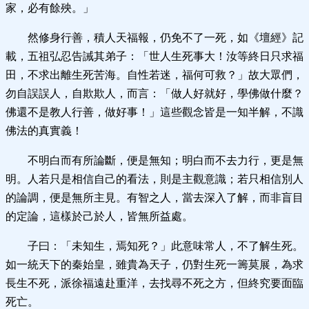
家，必有餘殃。」
然修身行善，積人天福報，仍免不了一死，如《壇經》記
載，五祖弘忍告誡其弟子：「世人生死事大！汝等終日只求福
田，不求出離生死苦海。自性若迷，福何可救？」故大眾們，
勿自誤誤人，自欺欺人，而言：「做人好就好，學佛做什麼？
佛還不是教人行善，做好事！」這些觀念皆是一知半解，不識
佛法的真實義！
不明白而有所論斷，便是無知；明白而不去力行，更是無
明。人若只是相信自己的看法，則是主觀意識；若只相信別人
的論調，便是無所主見。有智之人，當去深入了解，而非盲目
的定論，這樣於己於人，皆無所益處。
子曰：「未知生，焉知死？」此意味常人，不了解生死。
如一統天下的秦始皇，雖貴為天子，仍對生死一籌莫展，為求
長生不死，派徐福遠赴重洋，去找尋不死之方，但終究要面臨
死亡。