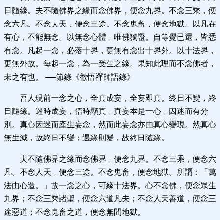
日隨緣。夫不隨佛界之緣而念佛界，便念九界。不念三乘，便
念六凡。不念人天，便念三途。不念鬼畜，便念地獄。以凡在
有心，不能無念。以無念心體，唯佛獨證。自等覺已還，皆悉
有念。凡起一念，必落十界，更無有念出十界外。以十法界，
更無外故。每起一念，為一受生之緣。果知此理而不念佛者，
未之有也。
──
節錄《徹悟禪師語錄》
吾人現前一念之心，全真成妄，全妄即真。終日不變，終
日隨緣。
迷時成妄，悟時顯真，真妄本是一心，因迷而有分
別。真心因迷而產生妄念，然而此妄念亦由真心變現。然真心
無生滅，故終日不變；遇緣則變，故終日隨緣。
夫不隨佛界之緣而念佛界，便念九界。不念三乘，便念六
凡。不念人天，便念三途。不念鬼畜，便念地獄。
所謂：「萬
法由心造。」故一念之心，可緣十法界。心不念佛，便念眾生
九界；不念三乘諸聖，便念六道凡夫；不念人天善道，便念三
途惡道；不念鬼畜之道，便念無間地獄。