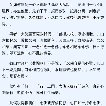
又如何達到一心不亂呢？
藕益大師說：「要達到一心不亂
境界，亦無他術。最初下手，須用數珠，記得分明，刻定課
程，決定無缺。久久純熟，不念自念，然後記數亦得，不記亦
得。」
再者，大勢至菩薩教我們：「都攝六根，淨念相繼。」由
意根起念，舌根念佛，耳根聞入，其餘三根，自然攝受。念念
相續，無有間斷，一念相應一念佛，念念相應念念佛，日久行
深，即可達到一心不亂的境界。
憨山大師的《費閒歌》不是說：「念佛容易信心難，心口
不一總是閒，口念彌陀心散亂，喉嚨喊破也徒然。」不知光
念，是否有用？
修行有「解」、「行」二門，念佛人從行門進入，直到心
開悟解；縱使不悟，亦可往生極樂。
此偈說得很明白，念佛要深信切願，心口如一持名念佛。