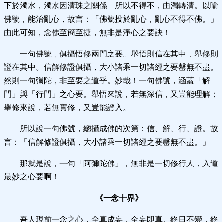
下於濁水，濁水因清珠之關係，所以不得不，由濁轉清。以喻
佛號，能治亂心，故言：「佛號投於亂心，亂心不得不佛。」
由此可知，念佛至簡至捷，無非是淨心之要訣！
一句佛號，俱攝悟修兩門之要。舉悟則信在其中，舉修則
證在其中。信解修證俱攝，大小諸乘一切諸經之要罄無不盡。
然則一句彌陀，非至要之道乎。
妙哉！一句佛號，涵蓋「解
門」與「行門」之心要。舉悟來說，若無深信，又豈能理解；
舉修來說，若無實修，又豈能證入。
所以說一句佛號，總攝成佛的次第：信、解、行、證。故
言：「信解修證俱攝，大小諸乘一切諸經之要罄無不盡。」
那就是說，一句「阿彌陀佛」，無非是一切修行人，入道
最妙之心要啊！
《一念十界》
吾人現前一念之心，全真成妄，全妄即真。終日不變，終