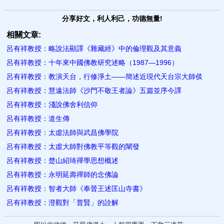
分享好文，利人利己，功德無量!
相關文章:
呂有祥教授：略說法顯譯《雜藏經》中的倫理觀及其意義
呂有祥教授：十年來中國佛教研究述略（1987—1996）
呂有祥教授：教演天台，行修淨土――簡述近現代天台宗大師倓
呂有祥教授：慧遠法師《沙門不敬王者論》五篇並序今譯
呂有祥教授：淺說佛舍利信仰
呂有祥教授：道生傳
呂有祥教授：太虛法師與武昌佛學院
呂有祥教授：太虛大師對佛教平等觀的闡發
呂有祥教授：楚山紹琦禪學思想概述
呂有祥教授：永明延壽禪師的念佛論
呂有祥教授：智者大師《奉晉王述匡山寺書》
呂有祥教授：澄觀對「普賢」的詮解