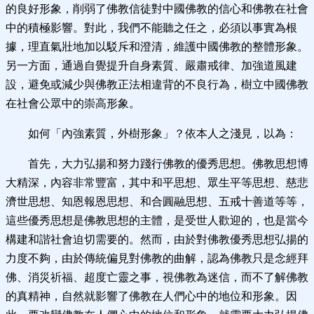
的良好形象，削弱了佛教信徒對中國佛教的信心和佛教在社會
中的積極影響。對此，我們不能聽之任之，必須以事實為根
據，理直氣壯地加以駁斥和澄清，維護中國佛教的整體形象。
另一方面，通過自覺提升自身素質、嚴肅戒律、加強道風建
設，避免或減少與佛教正法相違背的不良行為，樹立中國佛教
在社會公眾中的崇高形象。
如何「內強素質，外樹形象」？依本人之淺見，以為：
首先，大力弘揚和努力踐行佛教的優秀思想。佛教思想博
大精深，內容非常豐富，其中和平思想、眾生平等思想、慈悲
濟世思想、知恩報恩思想、和合圓融思想、五戒十善道等等，
這些優秀思想是佛教思想的主體，是受世人歡迎的，也是當今
構建和諧社會迫切需要的。然而，由於對佛教優秀思想弘揚的
力度不夠，由於傳統偏見對佛教的曲解，認為佛教只是念經拜
佛、消災祈福、超度亡靈之事，視佛教為迷信，而不了解佛教
的真精神，自然就影響了佛教在人們心中的地位和形象。因