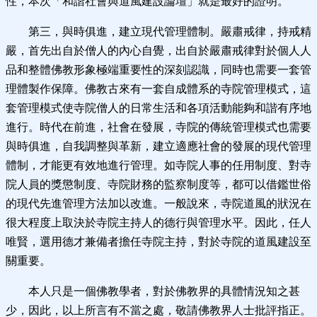
性，本次「和諧社會與道風建設論壇」就是最好的證明。
第三，與時俱進，建立現代管理體制。嚴肅戒律，持戒精
嚴，首先出自於僧人的內心自覺，出自於嚴肅戒律對於個人人
品和整體佛教形象極端重要性的深刻認識，同時也需要一套管
理體製作保障。佛教古來有一套自成體系的寺院管理模式，這
套管理模式使寺院僧人的日常生活和各項活動能夠和諧有序地
進行。時代在前進，社會在發展，寺院的傳統管理模式也需要
與時俱進，自我調整與革新，建立適應社會的發展的現代管理
體制，才能更有效地進行管理。如寺院人事的任用制度、對寺
院人員的獎懲制度、寺院財務的監察制度等，都可以借鑑世俗
的現代先進管理方法加以改進。一般說來，寺院道風的狀況在
很大程度上取決於寺院主持人的德行與管理水平。因此，任人
唯賢，選用德才兼備者擔任寺院主持，對於寺院的道風建設至
關重要。
本人只是一個佛教學者，對於佛教界的具體情況知之甚
少，因此，以上所言有不當之處，敬請佛教界人士批評指正。