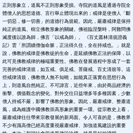
正則形象立，道風不正則形象受損。寺院的道風是通過寺院全
體僧人的思想道德、言行舉止體現出來的；戒律是使僧人「斷
一切惡，修一切善」的道德行為規範。因此，嚴肅戒律是保持
純正的道風、樹立佛教形象的關鍵。佛祖臨涅槃時，阿難問佛
滅度後以誰為師，佛言「以戒為師」。 《百丈叢林清規證義
記》雲「所謂續僧伽命脈，正法得久住，全在持戒也。」就是
說，佛教的戒律是佛教徒的生命，是延續佛教正法的保障，以
此可見佛教戒律的極端重要性。佛教在發展過程中形成了一套
完善的戒律清規，如五戒、俱足戒、菩薩戒、百丈清規等。這
些戒律清規，佛教僧人無不知曉，如能真正落實在思想行為
上，則道風自然純正。不可諱言，近些年來，由於商品經濟的
衝擊、價值觀念的變化、對外交往日益增多等多種因素，少數
僧人持戒不嚴，影響了佛教的形象。因此，嚴肅戒律、整肅道
風，成為維護中國佛教崇高形象的重要一環。從宗教史上看，
嚴肅戒律往往帶來宗教發展的新局面。令人可喜的是，佛教界
不少有識高僧已經高度重視嚴肅戒律、加強道風建設的重要