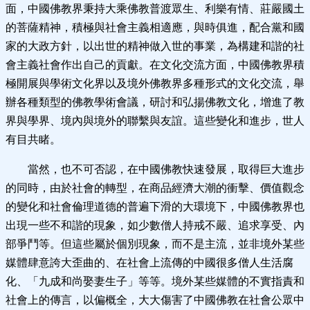
面，中國佛教界秉持大乘佛教普渡眾生、利樂有情、莊嚴國土
的菩薩精神，積極與社會主義相適應，與時俱進，配合黨和國
家的大政方針，以出世的精神做入世的事業，為構建和諧的社
會主義社會作出自己的貢獻。在文化交流方面，中國佛教界積
極開展與學術文化界以及境外佛教界多種形式的文化交流，舉
辦各種類型的佛教學術會議，研討和弘揚佛教文化，增進了教
界與學界、境內與境外的聯繫與友誼。這些變化和進步，世人
有目共睹。
當然，也不可否認，在中國佛教快速發展，取得巨大進步
的同時，由於社會的轉型，在商品經濟大潮的衝擊、價值觀念
的變化和社會倫理道德的普遍下滑的大環境下，中國佛教界也
出現一些不和諧的現象，如少數僧人持戒不嚴、追求享受、內
部爭鬥等。但這些屬於個別現象，而不是主流，並非境外某些
媒體肆意誇大歪曲的、在社會上流傳的中國很多僧人生活腐
化、「九成和尚娶妻生子」等等。境外某些媒體的不實指責和
社會上的傳言，以偏概全，大大傷害了中國佛教在社會公眾中