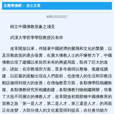
念覺學佛網
:
居士文章
時間:2021/2/27
樹立中國佛教形象之淺見
武漢大學哲學學院教授呂有祥
改革開放以來，伴隨著中國經濟的騰飛和文化的繁榮，以
及宗教政策的逐步落實，在廣大佛教人士的不懈努力下，中國
佛教出現了建國以來前所未有的興盛局面，取得了巨大的進
步。諸如：在宗教場所方面，眾多寺廟得以整修、復建或擴
建，以莊嚴的面貌出現在人們面前，也使僧人的生活和宗教活
動設施得到很大的改善；在僧伽教育方面，各類佛學院相繼恢
復、各類佛教研究所相繼創建，各類佛教刊物相繼興辦，培養
了大批不同層次的佛教人才，改革開放初期那種中國佛教界的
當務之急「第一是人才，第二是人才，第三還是人才」的局面
正在改變，大部分僧人的文化素質得到提高；在社會功能方