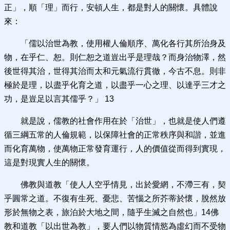
正」，順「理」而行，安頓人生，都是對人的關懷。具體說
來：
「儒以治世為教，使用權人倫順序、萬化各行其所治身及
物，在乎仁、恕。則仁恕之道豈出乎是理哉？而身治物澤，然
後世得其治，世得其治而太和元氣流行貫徹，今古不息。則非
極於是理，以盡乎化育之道，以盡乎一心之理、以達乎三才之
功，是豈足以言其儒乎？」 13
就是說，儒教的社會作用在於「治世」，也就是使人們遵
循三綱五常的人倫規範，以保障社會的正常秩序與和諧，並進
而化育萬物，使萬物正常發育運行，人的價值從而得到實現，
這是對現實人生的關懷。
佛教與道教「使人人空乎情見，出於愛網，不滯三有，契
乎圓常之道。不復有生死、憂悲、苦惱之所芥蒂於懷，脫然放
形於無物之表，旅泊於大地之間，隨乎生滅之自然也」14佛
教和道教「以出世為教」，要人們以物質情慾為虛幻而不受物