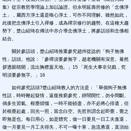
集》從宗教哲學理論上加以論證。但永明延壽所修的「念佛淨
土」，屬西方淨土還是唯心淨土，可作不同理解。雖然如此，
此後把念佛淨土引入禪修，成為禪宗修行的趨勢。在這種大趨
勢下，楚山紹琦在傳法中亦介導念佛淨土，將參話頭和念佛相
結合。
關於參話頭，楚山紹琦推重參究趙州從諗的「狗子無佛
性」話頭。他說：「參禪須要參無字，趙老機關有深意。驀然
拶透眼睛開，流出胸襟蓋天地。」15 「死生大事非兒戲，究
明須要參無字。」16
如何參究話頭?楚山紹琦教人的方法是：「舉個狗子無佛
性話，時時鞭起疑情，返復推窮參究，靜鬧閒忙，勿令間斷。
倘多生習氣、根塵煩惱，一時不能頓盡，亦不必將心排遣，但
於根塵起處，回光一照，當念白空。先哲所謂念起即覺，覺之
即無是也。每日用心，如是體究，做一日要見一日工夫進退，
做一月要見一月工夫得失，不可一曝十寒，急流勇退，直須始