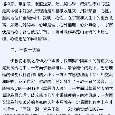
括禪宗、華嚴宗、老莊道家、陸九淵心學、程朱理學)中表達
最高本體本源的思想理論幾乎都吸收進來，用以形容「心性」
至高地位和全能作用，說明「心性」在宇宙和人生中的重要意
義。如陸九淵認為，心即是理，心外無理，心外無物，「宇宙
便是吾心，吾心便是宇宙」，這可以作為楚山紹琦的上述心
理、心物思想的簡明註腳。
二、 三教一致論
佛教從兩漢之際傳入中國後，長期與中國本土的儒道文化
處於磨合之中，一方面佛教與排斥，爭論地位的高下、思想理
論的優劣和社會作用的大小；一方面在思想理論上又互相交流
和吸收。及至唐宋，佛教內部開始發出了三教一致的聲音。圭
峰宗密(780—841)作《華嚴原人論》，一方面以華嚴的人的本
原說為最合理，破斥儒道乃至小乘佛教的人的本原說；一方面
又認為前所破斥的各家的人的本原說在一定層面和程度上有其
合理性，「同歸一源，皆為正義」。宋代的契嵩(1007—