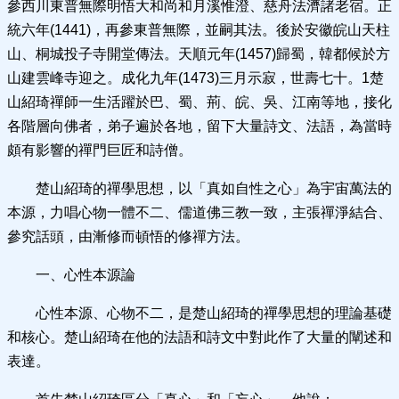
參西川東普無際明悟大和尚和月溪惟澄、慈舟法濟諸老宿。正
統六年(1441)，再參東普無際，並嗣其法。後於安徽皖山天柱
山、桐城投子寺開堂傳法。天順元年(1457)歸蜀，韓都候於方
山建雲峰寺迎之。成化九年(1473)三月示寂，世壽七十。1楚
山紹琦禪師一生活躍於巴、蜀、荊、皖、吳、江南等地，接化
各階層向佛者，弟子遍於各地，留下大量詩文、法語，為當時
頗有影響的禪門巨匠和詩僧。
楚山紹琦的禪學思想，以「真如自性之心」為宇宙萬法的
本源，力唱心物一體不二、儒道佛三教一致，主張禪淨結合、
參究話頭，由漸修而頓悟的修禪方法。
一、心性本源論
心性本源、心物不二，是楚山紹琦的禪學思想的理論基礎
和核心。楚山紹琦在他的法語和詩文中對此作了大量的闡述和
表達。