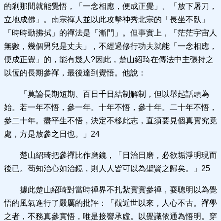
的剎那間就能覺悟，「一念相應，便成正覺」、「放下屠刀，
立地成佛」。南宗禪人並以此攻擊神秀北宗的「長坐不臥」
「時時勤拂拭」的禪法是「漸門」。但事實上，「茫茫宇宙人
無數，幾個男兒是丈夫」，不經過修行功夫就能「一念相應，
便成正覺」的，能有幾人?因此，楚山紹琦在傳法中主張持之
以恆的長期參禪，最後達到覺悟。他說：
「莫論長期短期、百日千日結制解制，但以舉起話頭為
始。若一年不悟，參一年。十年不悟，參十年。二十年不悟，
參二十年。盡平生不悟，決定不移此志，直須要見個真實究竟
處，方是放參之日也。」24
楚山紹琦把參禪比作磨鏡，「日治日磨，必欲垢淨明現而
後已。苟知治心如治鏡，則人人皆可以為聖賢之歸矣。」25
據此楚山紹琦對當時禪界不扎紮實實參禪，耍聰明以為覺
悟的風氣進行了嚴厲的批評：「觀近世以來，人心不古。禪學
之者，不務真參實悟，唯是接響承虛。以覺識依通為悟明。穿