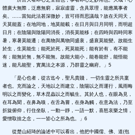
體廣大無際，泛應無窮，寂寂虛靈，含具眾理，能應萬事者
矣。……當知此法甚深微妙，豈可得而思議哉？故在天同天，
天莫能蓋；在地同地，地莫能載；在日月與日月同明，而明超
日月；在陰陽與陰陽同消長，消長莫能移；在四時與四時同寒
暑，寒暑莫能遷；在萬物與萬物同盛衰，盛衰莫能變。故能生
於生，生莫能生；能死於死，死莫能死；能有於有，有不能
有；能無於無，無不能無。故能大能小，能卷能舒，能悟能
迷，能凡能聖，實萬法之本源，乃群靈之幽府。」5
「是心也者，從古迄今，聖凡貴賤， 一切生靈之所共稟
者也。充而論之，天地以之而建立，陰陽以之而運行，風雨晦
明以之而變化，草木昆蟲以之而毓生。其於人也，在眼為見，
在耳為聞，在鼻為嗅，在舌為嘗，在身為觸，在意為法，乃至
折旋俯仰，行住坐臥，一動一靜，一語一默，喜怒哀樂之情，
愛憎取捨之念，一一皆心之所為也。」6
從楚山紹琦的論述中可以看出，他把中國儒、佛、道(包