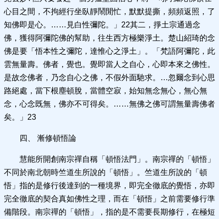
心目之間，不拘經行坐臥靜鬧閒忙，默默提撕，頻頻返照，了
知佛即是心。……見白性彌陀。」22其二，掙土宗通過念
佛，獲得阿彌陀佛的幫助，往生西方極樂淨土。楚山紹琦的念
佛是要「悟本性之彌陀，達惟心之淨土」。「梵語阿彌陀，此
雲無量壽。佛者，覺也。覺即當人之自心，心即本來之佛性。
是故念佛者，乃念自心之佛，不假外面馳求。…忽爾念到心思
路絕處，當下根塵頓脫，當體空寂，始知無念無心，無心無
念，心念既無，佛亦不可得矣。……無佛之佛可謂無量壽佛者
矣。」23
四、 漸修頓悟論
慧能所開創南宗禪自稱「頓悟法門」。南宗禪的「頓悟」
不同於南北朝時竺道生所說的「頓悟」。竺道生所說的「頓
悟」指的是修行後達到的一種境界，即完全徹底的覺悟，亦即
完全徹底的契合真如佛性之理，而在「頓悟」之前需要修行準
備階段。南宗禪的「頓悟」，指的是不需要長期修行，在極短