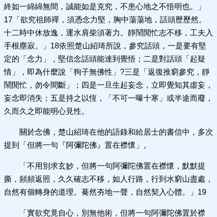
終如一綿綿無間，誠能如是克究，不患心地之不悟明也。」
17「欲究祖師禪，須憑念力堅，胸中蕩蕩地，話頭歷歷然。
十二時中休放逸，運水肩柴須著力。靜鬧閒忙志不移，工夫入
手根塵寂。」18依照楚山紹琦所說，參究話頭，一是要有堅
定的「念力」，堅信念話頭能達到覺悟；二是對話頭「起疑
情」，即為什麼說「狗子無佛性」?三是「返復推窮參究，靜
鬧閒忙，勿令間斷」；四是一旦生起妄念，立即覺知其虛妄，
妄念即消失；五是持之以恆，「不可一曝十寒」或半途而廢，
久而久之即能明心見性。
關於念佛，楚山紹琦在他的語錄和給居士的書信中，多次
提到「但將一句『阿彌陀佛』置在襟懷」。
「不用別求玄妙，但將一句阿彌陀佛置在襟懷，默默提
撕，頻頻返照，久久確志不移，如人行路，行到水窮山盡處，
自然有個轉身的道理。驀然夯地一聲，自然契入心體。」19
「實欲究竟自心，別無他術，但將一句阿彌陀佛置於襟