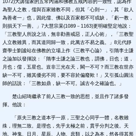
1072)大講儒家的五常內涵和佛教五戒內容的一致性，認為作
為聖人之教，儒與百家雖教不同，但其「心則一」，其「欲人
為善者一」也，因此儒、佛以及百家都不可或缺，「虧一教，
則損天下一善。」7大慧宗杲(1089－1163)更明確堅定地說：
「三教聖人所說之法，無非勸善戒惡，正人心術」，「三教聖
人立教雖異，而其道同歸一致，此萬古不易之義。」8元代靜
齋學士劉謐站在佛教的立場上作《三教平心論》，引隋李士謙
之論加以發揮說：「隋李士謙之論三教也，謂佛，日也；道，
月也；儒，五星也。豈非三光在天，闕一不可？而三教在世亦
缺一不可，雖其優劣不同，要不容於偏廢歟！」又引孤山圓法
師的話說：「三教如鼎，缺一不可。誠古今之確論也。」
楚山紹琦繼承了前人三教一致的思想，並且作了諸多發
揮。他說：
「原夫三教之道本乎一原，三聖之心同乎一體，名教雖
殊，理無二致。是理也，先乎太極之前，貫乎分判之後。天
地、神鬼、日月、星辰、人物、庶類，以之為本，然各得其形