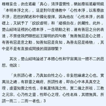
種種妄念，勿念遮蔽「真心」清淨靈覺性，猶如塵垢遮蔽明鏡
「本明本淨之光」。這是對印度佛教中「心性本淨，以客塵故
不淨」思想的闡述和中國化發揮。因為他在「心性本淨」的基
礎上，又賦予了「皎皎虛明」和「縱橫自在」的屬性。此外，
楚山紹琦這裡的心體本淨，一念萌動之初，遂有善惡之分的表
達，不禁使我們聯想起王陽明的四句教「無善無惡是心之體，
有善有惡是意之動，知善知惡是良知，為善去惡是格物」，其
中是不是有直接或間接的淵源聯繫？
其次，楚山紹琦論述了本體心性和宇宙萬法一體不二的思
想。他說：
「夫所謂心者，乃真如自性之心，非妄想緣慮之心也。實
萬法之總，有群靈之幽府。所謂性者，即自心中本具真空之
理，虛靈知覺之性也，非氣稟情識之性。實二儀之所祖，三教
之元宗。心乃性之靈，性即心之理。心性名殊，其體無異。所
謂一而二，二而一者也」3