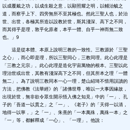
以成覆戴之功，以成生殺之意，以顯照耀之明，以輔治毓之
道，而察乎上下、四旁無所不至其極也。然此三聖人也，於治
世、出世，各極其所造以設教於世，斯其淺深、高下之不同，
而其得乎是理，敦乎化原者，本乎一體、自乎一神而無二致
也。」9
這是從本體、本原上說明三教的一致性。三教源於「三聖
之心」，而心即是理，所以三聖同心，三教同理。此心此理是
「三教之元宗」。此心此理是造化宇宙萬物的根本。三聖以此
理治世或出世，其教有淺深高下之不同，但其所本之理「一體
無二」。為了說明三教同本一心一理，楚山紹琦不惜用誤讀的
方法，把佛教《法華經》的「諸佛世尊，唯以一大事因緣故，
出現於世，無非欲令眾生開示悟入佛之知見」中的「一」、孔
子的「吾道一以貫之」之「一」、《老子》的「天得一以清，
地得一以寧，」之「一」、朱熹的「一本萬殊，萬殊一本」之
「一」等，都解釋成「一心」、「一理」。他說：