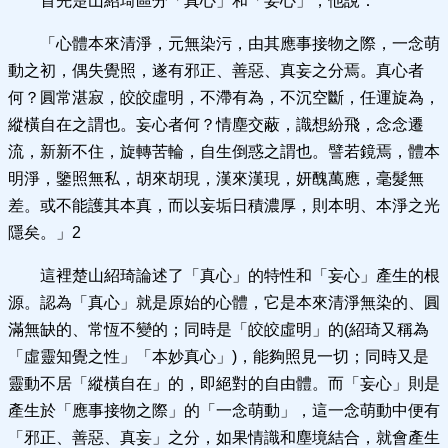
首先楚山紹琦區分「真心」和「妄心」，他說：
「心體本來清淨，元無染污，由其應事接物之際，一念萌
動之初，偶失覺照，遂有邪正、善惡、真妄之分焉。真心者
何？圓常湛寂，皎皎虛明，不滯有為，不沉空斷，任運旋為，
縱橫自在之謂也。妄心者何？情塵交蔽，識想紛飛，念念遷
流，新新不住，旋轉苦輪，自生倒惑之謂也。譬若鏡焉，體本
明淨，鑒照無私，胡來胡現，漢來漢現，妍醜萬應，毫髮無
差。或不能護其本真，而以妄垢日積濃厚，則本明、本淨之光
隱矣。」2
這裡楚山紹琦論述了「真心」的特性和「妄心」產生的根
源。認為「真心」就是原始的心體，它是本來清淨無染的、圓
滿無缺的、常恆不變的；同時是「皎皎虛明」的(紹琦又稱為
「虛靈知覺之性」「本妙真心」)，能夠照見一切；同時又是
靈動不居「縱橫自在」的，即絕對的自由體。而「妄心」則是
產生於「應事接物之際」的「一念萌動」，這一念萌動中便有
「邪正、善惡、真妄」之分，如果情識和塵境結合，就會產生