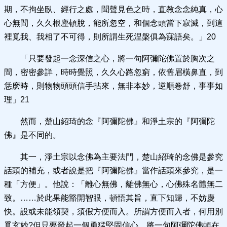
期，不拘坐臥、經行之處，聞聲見色之時，直教念念純真，心
心無間，久久根塵頓脫，能所忽空，和個念頭當下寂滅，到這
裡覓我、我相了不可得，則所謂生死涅槃俱為寐語矣。」20
「只要發起一念深信之心，將一句阿彌陀佛置於胸次之
間，密密參詳，時時覺照，久久心路忽窮，依舊眉橫鼻直，到
恁麽時，則物物頭頭信手拈來，無非本妙，逆順卷舒，事事如
理」21
然而，楚山紹琦的念『阿彌陀佛』和淨土宗的『阿彌陀
佛』是不同的。
其一，淨土宗以念佛為主要法門，楚山紹琦的念佛是參究
話頭的補充，或者說是把『阿彌陀佛』當作話頭來參究，是一
種「方便」。他說：「離心無佛，離佛無心，心佛殊名體無二
致。……於此果能豁開智眼，頓悟其旨，直下知歸，不妨慶
快。設或未能領契，須假方便而入。所謂方便而入者，何用別
覓玄妙?但只要發起一個勇猛堅固信心，將一句阿彌陀佛頓在