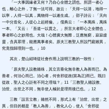
「一大事因緣者又何？乃自心全體之謂也。所謂一者心
也，離心之外，了無一法可得。故云：「天得一以清，地得一
以寧，人得一以真，萬物得一以遂生成。」邵子詩云：「天向
一中分造化，人從心上起經倫。」儒典云：「一本萬殊，萬殊
一本。「又云：「吾道一以貫之。」所言大者即心之全體也，
事者即心之妙用也。大哉！心體廣大無際，泛應無窮，寂寂虛
靈，含具眾理，能應萬事者矣。原夫三教聖人所設門庭雖異，
究竟指歸理則一也。」10
其次，楚山紹琦從社會作用上說明三教的一致性：
「原夫聖人設教雖殊，其立言垂化無非教人為善而已。為
善者，何治心而已。治心者，何舍邪從政(當為正)而已。既曰
從政，聖人之心詎有不同之理哉？」11「三教聖人雖設教、
治世、出世之不同，無非使人極於是理而後已也。」12
三教「設言立教」雖然不同，形式上有「治世、出世」之
異，但目的都是「教人為善」，教化人心，使人「舍邪從