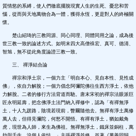
質情慾的系縛，使人們徹底擺脫現實人生的生死、憂悲和苦
惱，從而與天地萬物合為一體，獲得永恆，更是對人的終極關
懷。
楚山紹琦的三教同源、同心同理、同體同用之論，成為後
世三教一致的論述方式。如明末四大高僧袾宏、真可、德清、
智旭，無不從此角度論證三教一致。
三、 禪淨結合論
禪宗和淨土宗，一個力主「明自本心、見自本性、見性成
佛」，依自力解脫；一個力倡念阿彌陀佛往生西方淨土，依他
力解脫。二者的修行方法背道而馳。唐末宋初的禪宗法眼派巨
匠永明延壽，把念佛淨土法門納入禪修中，認為「有禪無淨
土，十人九蹉路，陰境若現前，瞥爾隨他去。無禪有淨土萬修
萬人去，但得見彌陀，何愁不開悟。有禪有淨土，猶如戴角
虎，現世為人師，來生為佛祖。無禪無淨土，鐵床並銅柱，萬
劫與千生，沒個人依怙。」主張禪淨並修，並著《萬善同歸