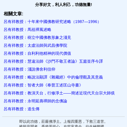
分享好文，利人利己，功德無量!
相關文章:
呂有祥教授：十年來中國佛教研究述略（1987—1996）
呂有祥教授：馬祖禪風述略
呂有祥教授：樹立中國佛教形象之淺見
呂有祥教授：太虛法師與武昌佛學院
呂有祥教授：自利利他精神的現代價值
呂有祥教授：慧遠法師《沙門不敬王者論》五篇並序今譯
呂有祥教授：淺說佛舍利信仰
呂有祥教授：略說法顯譯《雜藏經》中的倫理觀及其意義
呂有祥教授：智者大師《奉晉王述匡山寺書》
呂有祥教授：教演天台，行修淨土――簡述近現代天台宗大師倓
呂有祥教授：永明延壽禪師的念佛論
呂有祥教授：道生傳
即以此功德，莊嚴佛淨土。上報四重恩，下救三道苦。
惟願見聞者，悉發菩提心。在世富貴全，往生極樂國。