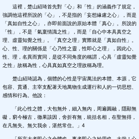
這裡，楚山紹琦首先對「心」和「性」的涵義作了規定，
強調他這裡所說的「心」，不是指的「妄想緣慮之心」，而是
「真如自性之心」，亦即前面說的原始本體「真心」。所說的
「性」，不是「氣稟情識之性」，而是「自心中本具真空之
理、虛靈知覺之性」。「真空之理」實際就是「真如自性」。
心、性、理的關係是「心乃性之靈，性即心之理」，因此心、
性、理，名異而實同，是從不同角度的稱謂，心具「虛靈知覺
之性」故稱為性，心具真如真空之理故稱為理。
楚山紹琦認為，個體的心性是宇宙萬法的本體、本源，它
包容、貫通、主宰支配著天地萬物生成運行和人的一切思想、
感情和行為。他說：
「此心性之體，大包無外，細入無內，周遍圓融，隱顯無
礙，窮今極古，徹果該因，舍折有無，統括名相，在聖無得，
在凡無失。無欠我余，湛然常住。」4
「所言大者即心之全體也，事者即心之妙用也。大哉！心