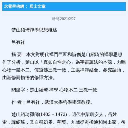
念覺學佛網
:
居士文章
時間:2021/2/27
楚山紹琦禪學思想概述
呂有祥
摘 要：本文對明代禪門巨匠和詩僧楚山紹琦的禪學思想
作了分析，楚山以「真如自性之心」為宇宙萬法的本源，力唱
心物一體不二、儒道佛三教一致，主張禪淨結合、參究話頭，
由漸修而頓悟的修禪方法。
關鍵字：楚山紹琦 禪學 心物不二 三教一致
作 者：呂有祥，武漢大學哲學學院教授。
楚山紹琦禪師(1403－1473)，明代中葉唐安人，俗姓
雷，諱紹琦，又自稱幻叟、荊璧。九歲從玄極通和尚出家，後