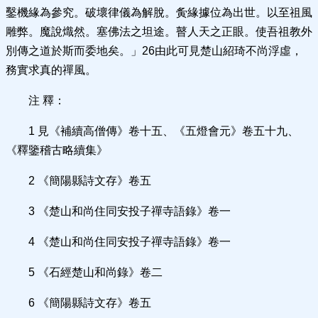
鑿機緣為參究。破壞律儀為解脫。夤緣據位為出世。以至祖風
雕弊。魔說熾然。塞佛法之坦途。瞽人天之正眼。使吾祖教外
別傳之道於斯而委地矣。」26由此可見楚山紹琦不尚浮虛，
務實求真的禪風。
注 釋：
1 見《補續高僧傳》卷十五、《五燈會元》卷五十九、
《釋鑒稽古略續集》
2 《簡陽縣詩文存》卷五
3 《楚山和尚住同安投子禪寺語錄》卷一
4 《楚山和尚住同安投子禪寺語錄》卷一
5 《石經楚山和尚錄》卷二
6 《簡陽縣詩文存》卷五