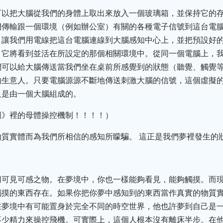
可以把大腦從我們的身體上取出來放入一個玻璃箱，並保持它的
們傳輸跟一個環境（例如辦公室）有關的各種電子信號到這台電腦
。讓我們用電線把這台電腦連線到大腦感知中心上，並把預設好
，它將看到並活在所設定的那個相關環境中。從同一個電腦上，
們可以給大腦傳送當我們坐在桌前所感覺到的狀態（聽覺、觸覺
的生意人。只要電腦源源不斷地傳送刺激大腦的信號，這個虛擬
只是由一個大腦組成的。
國》裡的母體操控機制！！！！）
質實體而為我們所相信的感知所矇騙。 這正是我們夢裡發生的
切可見可感之物。在夢境中，你也一樣能夠看見，能夠觸摸。而
觸摸的東西存在。如果你把你夢中感知到的東西當作真實的物質
在夢境中有可能置身於完全不同的時空世界，他也許夢到自己是
不少精力來操控飛機。可實際上，這個人根本沒有離床半步。在