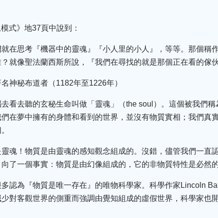
《全息模式》地37頁中說到：
們就在思考『機器中的靈魂』『小人里的小人』，等等。那個稱
誰？就像聖法蘭西斯所說，『我們在尋找的就是那個正在看的傢
神秘布道者（1182年至1226年）
去看去聽的玄秘生命叫做「靈魂」（the soul）。這個被我們
我們在夢中擁有的身體和看到的世界，並沒有物質實相；我們真
相。
是靈魂！物質是由靈魂的感知觀念組成的。沒錯，儘管我們一直
引向了一個事實：物質是由幻像組成的，它的非物質特性是必然
認為『物質是唯一存在』的唯物科學家。科學作家Lincoln Bar
減少對客觀世界的側重而強調由覺知組成的虛假世界，科學家也