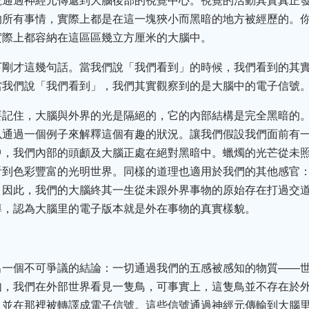
號通過神經元傳遞到大腦後部的視覺中心。視覺的活動其實真正
的所有事情，實際上都是在這一塊狹小而黑暗的地方被經歷的。
實際上都容納在這區區幾立方厘米的大腦中。
下剛才這幾句話。當我們說「我們看到」的時候，我們看到的其
當我們說「我們看到」，我們其實觀察到的是大腦中的電子信號
要記住，大腦與外界的光是隔絕的，它的內部結構是完全黑暗的
以通過一個例子來解釋這個有趣的狀況。讓我們假設我們面前有
中，我們內部的頭顱及大腦正處在絕對黑暗中。蠟燭的光芒從未
看到色彩豐富的光明世界。同樣的道理也適用於我們的其他感官
。因此，我們的大腦終其一生從未跟外界事物的原始存在打過交
導，認為大腦里的電子版本就是外在事物的真實樣貌。
出一個不可爭議的結論：一切通過我們的五感被感知的物質――
如，我們在外部世界看見一隻鳥，可事實上，這隻鳥並不存在於
，並在那裡被轉譯成電子信號。這些信號通過神經元傳輸到大腦