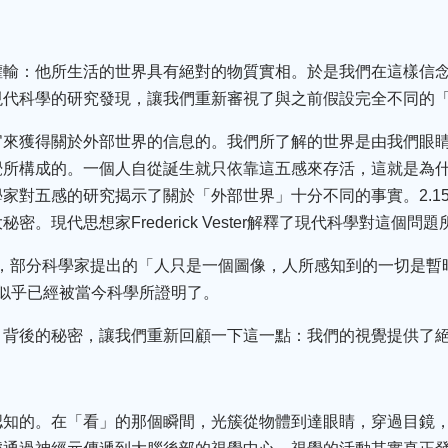
灌輸：他所生活的世界具有絕對的物質實相。於是我們在這樣信
現代科學的研究發現，讓我們重新審視了與之前假設完全不同的
官來獲得關於外部世界的信息的。我們所了解的世界是由我們眼
覺所構成的。一個人自從誕生就只依靠這五感來存活，這就是為
家對五感的研究揭示了關於「外部世界」十分不同的事實。2.15
。現代思想家Frederick Vester解釋了現代科學對這個問
8年總結說，部分科學家提出的「人只是一個圖像，人所感知到的一切
」似乎已經被當今科學所證明了。
」背後的秘密，讓我們重新回顧一下這一點：我們的視覺提供了
認知的。在「看」的那個瞬間，光簇從物體到達眼睛，穿過目鏡