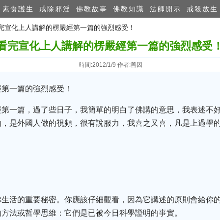
素食護生
戒除邪淫
佛教故事
佛教知識
法師開示
戒殺放生
 看完宣化上人講解的楞嚴經第一篇的強烈感受！
看完宣化上人講解的楞嚴經第一篇的強烈感受
時間:2012/1/9 作者:善因
經第一篇的強烈感受！
經第一篇，過了些日子，我簡單的明白了佛講的意思，我表述不
的，是外國人做的視頻，很有說服力，我喜之又喜，凡是上過學
你生活的重要秘密。你應該仔細觀看，因為它講述的原則會給你
的方法或哲學思維：它們是已被今日科學證明的事實。