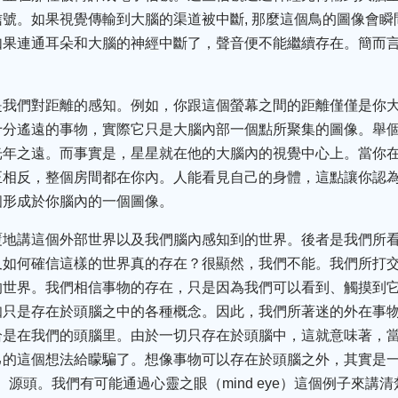
號。如果視覺傳輸到大腦的渠道被中斷, 那麼這個鳥的圖像會
如果連通耳朵和大腦的神經中斷了，聲音便不能繼續存在。簡而
是我們對距離的感知。例如，你跟這個螢幕之間的距離僅僅是你
十分遙遠的事物，實際它只是大腦內部一個點所聚集的圖像。舉
光年之遠。而事實是，星星就在他的大腦內的視覺中心上。當你
正相反，整個房間都在你內。人能看見自己的身體，這點讓你認
個形成於你腦內的一個圖像。
覆地講這個外部世界以及我們腦內感知到的世界。後者是我們所
又如何確信這樣的世界真的存在？很顯然，我們不能。我們所打
的世界。我們相信事物的存在，只是因為我們可以看到、觸摸到
知只是存在於頭腦之中的各種概念。因此，我們所著迷的外在事
恰是在我們的頭腦里。由於一切只存在於頭腦中，這就意味著，
己的這個想法給矇騙了。想像事物可以存在於頭腦之外，其實是
cial）源頭。我們有可能通過心靈之眼（mind eye）這個例子來講