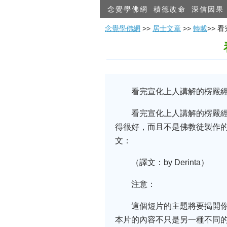
念覺學佛網
積德改命
深信因果
念覺學佛網
>>
居士文章
>>
轉載
>>
看完宣化上人講解的楞嚴
看完宣化上人講解的楞嚴
得很好，而且不是佛教徒製作
文：
（譯文：by Derinta）
注意：
這個短片的主題將要揭開
本片的內容不只是另一種不同