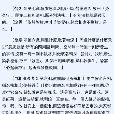
【勞久:即第七識,恆審思量,相續不斷,勞慮經久,故曰『勞
久\』。即第二粗相續相,屬分別法執。】分別法執就是後天
的。【論雲:『依於智故,生其苦樂覺心,起念相應不斷故』是
也。】
【發塵:即第六識,周遍計度,取著轉深,】周遍計度是什麼意
思?意思就是:所有的四周圍,時間、空間無一時無一刻所發生
的事情,沒有一時一刻不執著,叫做取著轉深,【計我、我所,發生
染著塵念,故曰『發塵\』,即第三粗執取相,屬我執俱生。論雲
『心起著故\』,起著與發塵義同。】
【自相渾濁者:即第六識,依前顛倒所執相上,更立假名言相,
循名執相,顛倒特甚,】什麼叫做假名言相呢?任何一種東西,你
就把它命名,譬如說這是玫瑰花、這是百合花、這是菊花、這
是紅菊、這是波斯菊,就開始一直命名。每一個人緣起的假相,
你、我、他,就安上一個假名,而這個假名卻不是固定的,大家都
可以共用的。那麼,假名執著習慣了,我們還誤以為這個假名它