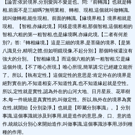
【論雲:依於境界,分別愛與不愛是也。問:『前轉識】也就是轉
相,前面不是三細嗎?無明業相、轉相、現相,這個就叫做轉識,
就叫做轉相,能生現相。前面的轉識,【緣境界相,】境界相就是
現相。【智相,亦緣此境,】同樣是境界相,那個智相,這個粗相的
智相,六粗的第一粗智相,也是緣境啊,亦緣此境,【二者有何差
別?』答:『轉相緣境,】這是三細的境界,是菩薩的境界,【是第
八識見分,精明之體,但如明鏡現像,不起分別:】那個時候還沒有
強大的分別。【智相緣境,】而這個六粗的第一粗智相,它是緣
這個外境,【不了唯心所現,】唯心所現,簡單講:它已經建立能所
了。所以,【執有定性,】這個定性的意思是:肯定外在的境界是
絕對實在的,不知道相妄,不知道性真,也不知道緣起就是空性。
所以,定性就是實性,認為外在的山河大地、日月星辰、花草樹
木,每一件統統是真實性的,叫做定性。所以,執外在的境界為實
在性,就開始【分別染淨,】也就是【即屬分別事識』。】分別
事識,這個事識就涉及到事用,就是造作的意思,身、口、意的造
作,統統以分別心來開始造作,叫做事識,這個事識涉事用,涉到種
種的作用。