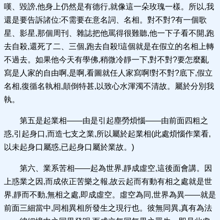
嘆、毀謗,他身上仍然是有德行,就像這一朵玫瑰一樣。所以,我
還是要告訴諸位:不需要在意名詞、名相。對不對?有一個歌
星、影星,那個周刊、雜誌把他罵得很難聽,他一下子看不開,跑
去自殺,還死了二、三個,跑去自殺!這個就是在假立的名相上轉
不過去。如果他今天有學佛,稍微冷靜一下,對不對?要怎麼亂
寫是人家的自由啊,是啊,看圖就任人家寫啊!對不對?底下,假立
名相,復循名執相,顛倒特甚,以致心水渾濁不清故。屬於分別我
執。
第五是起業相——由是引起塵勞煩惱——由前面四粗之
惑,引起身口,而造七支之業,所以屬於起業相(此處煩惱作業看,
以未起身口屬惑,已起身口屬於業故。)
第六、業系苦相——起為世界,靜成虛空,這後面會講。因
上惑業之因,而成依正苦樂之報,故云起而有動有相之處就是世
界,靜而不動,無相之處,即成虛空。虛空為同,世界為異——就是
前面三細當中,同相異相所發生之現行也。彼無同異,真有為法