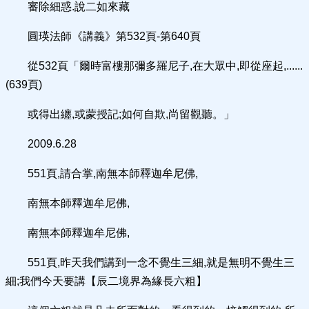
審除細惑.說二如來藏
圓瑛法師《講義》第532頁-第640頁
從532頁「爾時富樓那彌多羅尼子,在大眾中,即從座起,......
(639頁)
或得出纏,或蒙授記;如何自欺,尚留觀聽。」
2009.6.28
551頁,請合掌,南無本師釋迦牟尼佛,
南無本師釋迦牟尼佛,
南無本師釋迦牟尼佛,
551頁,昨天我們講到一念不覺生三細,就是無明不覺生三
細;我們今天要講【辰二境界為緣長六粗】