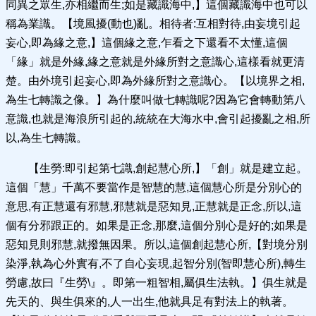
同異之眾生,亦相繼而生;如是藏識海中,】這個藏識海中也可以
稱為業識。【境風擾(動也)亂。相待者:互相對待,由妄境引起
妄心,即為緣之意,】這個緣之意,乍看之下還看不太懂,這個
「緣」就是外緣,緣之意就是外緣所對之意識心,這樣看就更清
楚。由外境引起妄心,即為外緣所對之意識心。【以境界之相,
為生七轉識之像。】為什麼叫做七轉識呢?因為它會轉動第八
意識,也就是海浪所引起的,統統在大海水中,會引起擾亂之相,所
以,為生七轉識。
【生勞:即引起第七識,創起慧心所,】「創」就是建立起。
這個「慧」千萬不要當作是智慧的慧,這個慧心所是分別心的
意思,有正慧還有邪慧,邪慧就是惡知見,正慧就是正念,所以,這
個有分邪跟正的。如果是正念,那麼,這個分別心是好的;如果是
惡知見則邪慧,就撥無因果。所以,這個創起慧心所,【對境分別
染淨,執為心外實有,不了自心妄現,起智分別(智即慧心所),轉生
勞慮,故曰『生勞\』。即第一粗智相,屬俱生法執。】俱生就是
先天的、與生俱來的,人一出生,他就具足有對法上的執著。