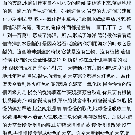
面的雲層,水滴到達重量不可承受的時候,開始落下來,落到地球
的第一滴水的時候,這個水一碰到這個火,岩漿的火,這個加速氣
化,水碰到岩漿,嘁~~~氣化得更厲害,把那個水繼續釋放起來,整
個地球因為攝、引力的關係,外面都是雲層,一直下,下了七十萬
年到一百萬年,形成了海洋。所以,形成了海洋,這時候你看看這
個海洋的水是鹹的,是因為岩石,碳酸鈣,你到用海水的時候它是
鹹的。這個地球創建的時候,它就是沒有生物、沒有植物,這個
時候,我們的天空全部都是CO2,所以,你在五十億年前看的地
球,跟我們現在是完全不對,它一天轉動只有六個小時,速度很快,
地球年輕的時候,很快,你看到的天空完全都是火紅色的。為什
麼天空看到是火紅色的呢?因為充滿著二氧化碳,慢慢慢慢的這
個因緣具足,慢慢的從海底產生藻類,藻類會製造,你只要有機物,
接受陽光,它就會變成有機,單細胞就會複製,就會變成多細胞,慢
慢的藻類釋放出空氣,就是氧,氧慢慢的取代,地球慢慢吸收二氧
化碳,那時候不適合人住,吸收二氧化碳,再釋放出氧。所以,我們
的天空會慢慢慢慢的轉,由紅轉成慢慢的藍,慢慢慢慢改變,沒有
顏色,再慢慢慢慢變成藍色的天空。你今天看到藍色的天空,是