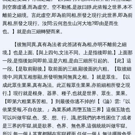
則空廓虛通,而為虛空。空不動搖,是故曰靜,此依報之世界,本不
離前之細境。言此虛空,即為前同相,所發之現行;此世界,即為前
異相,所發之現行。汝問:云何忽生山河大地?即由是而生
也。】就是由三細轉變而來。
【彼無同異,真有為法者:此答諸有為相,亦明不離前之細
境,】也是上面,【與上四句,文法不同。上是指後即前,】上面那
一段,是指後如同即前,這是六粗,是由三細所引起的。【此】這
一段,【是取前顯後,】取前面的三細,顯後面的六粗。【取彼細
境中,同異互相形顯,所發明無同無異之相。】就是眾生。【以
成此眾生業果,真有為法。此正報眾生業果,亦前細相所發之現
行,】現行就是根身、器界、種子,也就是世界、眾生、業果。
【即第六粗業系苦相。】到最後你逃不掉的!【《論》雲:『以
依業受報,不自在故。』為業系縛,而墮五陰三界】這個五陰也
可以叫做牢獄,色、受、想、行、識,把我們的本性困住了;或者
是三界的牢獄,就是欲界、色界、無色界,這個統統叫做牢獄。
所以,每一個人其實都關在牢獄裡面,任何一個人,無法擺脫色受