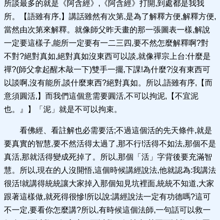
所談最多的就是《阿含經》,《阿含經》打開,到處都是我我
所。【語雖有序,】講話雖然有次第,是為了解釋方便,解釋方便,
當然由次第來解釋。就像師父昨天畫的那一張圖表一樣,解說
一定要這樣子,能所一定要有一二三四,要不然怎麼解釋啊?對
不對?絕對真如,絕對真如沒東西可以談,就像禪宗上台:什麼是
禪?(師父拿起醒木敲一下)雙手一擺,下課!為什麼?沒有東西可
以談啊,沒有能所,談什麼東西?絕對真如。所以,語雖有序,【而
意須圓活,】而我們這個意需要圓活,不可以拘泥,【不宜泥
也。』】「泥」就是不可以拘束。
看佛經、看註解也必需要活;不過這個活的先天條件,就是
要真實的智慧,要不然活得太過了,那不行!活得不如法,那個不是
真活,那就活得變成死掉了。所以,那個「活」字背後要充滿智
慧。所以,現在的人沒開悟,這個時候講經說法,他就認為:我講法
很活!就講得統統讓大家掉入那個知見坑裡面,統統不知道,大家
跟著這樣做,就死得很慘!所以說:講經說法一定有功德嗎?這可
不一定,要看你怎麼講?所以,有時候這個法師,一句話可以救一