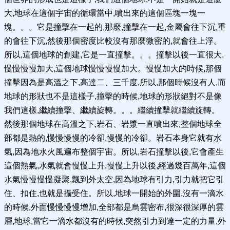
大,地球在這個宇宙的循環當中,噴出來的這個區塊一塊一
塊。。。它是撞擊在一起的,那麼,撞擊在一起,金屬會往下沉,重
的會往下沉,然後那個密度比較沒有那麼微密的,就會往上浮。
所以,這個地球的創建,它是一直撞擊。。。撞擊以後一直很大,
慢慢慢慢加大,這個地球慢慢慢慢加大。慢慢加大的時候,那個
撞擊因為是高溫之下,高達二、三千度,所以,那個時候沒有人,而
地球的形狀也不是這樣子,撞擊的時候,地球的形狀絕對不是像
我們這樣,繼續撞擊、繼續旋轉。。。繼續撞擊就繼續旋轉。
然後那個地球在高溫之下,岩石、岩漿一直噴出來,整個地球全
部都是熱的,慢慢慢慢的冷卻,慢慢的冷卻。岩石本身它就有水
氣,因為地水火風遍布整個宇宙。所以,岩石撞擊以後,它會產生
這個熱氣,水氣就會慢慢上升,慢慢上升以後,經過幾百萬年,這個
水氣慢慢慢慢凝聚,飄到外太空,因為地球有引力,引力就把它引
住、扣住,也就是攝受住。所以,地球一開始的外圍,沒有一滴水
的時候,外面慢慢慢慢增加,全部都是烏雲密布,很深很深厚的雲
層,地球,當它一滴水都沒有的時候,突然引力到達一定的力量,外