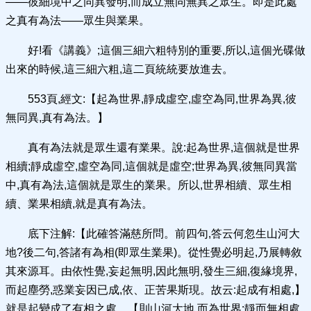
——彼細境中之同異發明,而成立無同無異之眾生。即是此處
之真有為法——眾生與業果。
好!看《講義》;這個三細六粗特別的重要,所以,這個光碟做
出來的時候,這三細六粗,這二頁統統要放進去。
553頁,經文:【起為世界,靜成虛空,虛空為同,世界為異,彼
無同異,真有為法。】
真有為法就是眾生還有業果。說:起為世界,這個就是世界
相續;靜成虛空,虛空為同,這個就是虛空;世界為異,彼無同異當
中,真有為法,這個就是眾生的業果。所以,世界相續、眾生相
續、業果相續,就是真有為法。
底下注解:【此確答滿慈所問。前四句,答云何忽生山河大
地?後二句,答諸有為相(即眾生業果)。從性覺必明起,乃展轉敘
其來源耳。由依性覺,妄起無明,因此無明,發生三細,復緣境界,
而起塵勞,惑業妄因已成,依、正苦果斯現。故云:起成有相處,】
就是起變成了有相之處。【則山河大地,而為世界;靜而無相處,