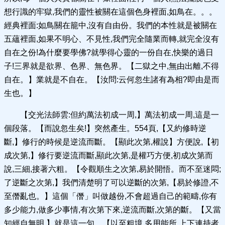
想行識的牢獄,我們的靈性被關在這個色身裡面,如鳥在。。。
經典裡面:如鳥關在籠中,沒有自由份。我們的本性就是被關在
五蘊裡面,如果不明心、不見性,我們完全隨業而轉,就完全沒有
自在之份!為什麼要學佛?就學得心靈的一份自在,快樂的過日
子!三界就是欲界、色界、無色界。【二獄之中,無由出離,不得
自在。】業就是不自在。【汝問:云何忽生諸有為相?即由是而
生也。】
【交光法師雲:但約萬法初成一周,】萬法初成一周,這是一
個段落。【而說忽生矣!】突然產生。554頁,【又約修時逆
斷,】修行的時候是逆流而斷。【顯此次第,權說】方便說,【初
成次第,】修行要逆流而斷,顯此次第,是權巧方便,初成次第而
說,三細,接著六粗。【令觀順生之次第,易於開悟。而不至迷悶;
了逆斷之次第,】我們清楚明了可以逆斷的次第,【易於修證,不
至僭亂也。】這個「僭」叫做越份,不會超過自己的範疇,你有
多少能力,做多少事情,有次第下來,逆流而斷,次第的斷。【又當
知經自無明,】就是這一句。【以至粗境,多用能所,上下連持者,