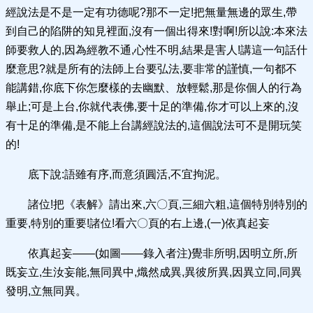
經說法是不是一定有功德呢?那不一定!把無量無邊的眾生,帶
到自己的陷阱的知見裡面,沒有一個出得來!對啊!所以說:本來法
師要救人的,因為經教不通,心性不明,結果是害人!講這一句話什
麼意思?就是所有的法師上台要弘法,要非常的謹慎,一句都不
能講錯,你底下你怎麼樣的去幽默、放輕鬆,那是你個人的行為
舉止;可是上台,你就代表佛,要十足的準備,你才可以上來的,沒
有十足的準備,是不能上台講經說法的,這個說法可不是開玩笑
的!
底下說:語雖有序,而意須圓活,不宜拘泥。
諸位!把《表解》請出來,六〇頁,三細六粗,這個特別特別的
重要,特別的重要!諸位!看六〇頁的右上邊,(一)依真起妄
依真起妄——(如圖——錄入者注)覺非所明,因明立所,所
既妄立,生汝妄能,無同異中,熾然成異,異彼所異,因異立同,同異
發明,立無同異。