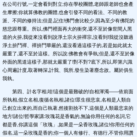
在公司行號,一定會看到對立;你在學校團體,老師跟老師也會產
生摩擦;你就算佛教的團體,也會引發不同的看法、不同的教
派、不同的修持法;但是,記住!佛門會比較少,因為至少有佛陀的
慈悲跟尊重。所以,佛門裡面再大的衝突,還不至於像世間人黑
道的火拚,我從來沒看到說淨土宗火拚禪宗,沒看到!我從沒聽過
淨土拚鬥禪、禪拚鬥華嚴的,還沒看過這樣子的,若是如此就太
嚴重了,還不至於這樣。所以說:佛教會有爭執;但是,還不至於像
外面的黑道這樣子,那就太嚴重了!對不對?底下,所以,即第六識
心周遍計度,取著轉深,計我、我所,發生染著塵念故。屬於俱生
我執。
第四、計名字相,哇!這個是最難破的!自相渾濁——依前面
所執相,假立名相,復循名執相,諸位!眾生很悲哀,名相是人類自
己創立出來的,而自己執著,然後割捨不下,這個是人類最悲哀的
地方!諸位!哲學家講:玫瑰花是香氣的,無論你用任何的名詞,它
都是香,你講這個「玫瑰」,如果是一朵香玫瑰,諸位!你用任何的
假名,這一朵玫瑰是香的;你一個人有修行、有德行,不管你用讚