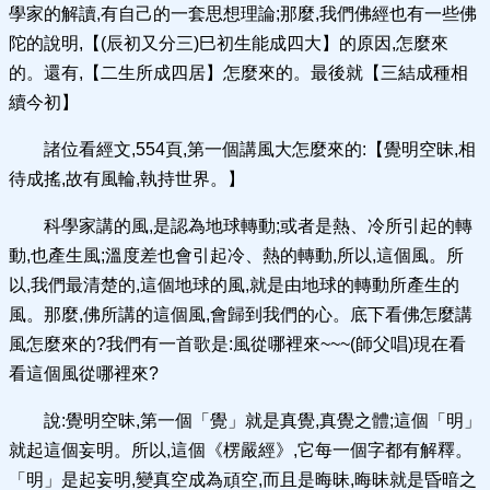
學家的解讀,有自己的一套思想理論;那麼,我們佛經也有一些佛
陀的說明,【(辰初又分三)巳初生能成四大】的原因,怎麼來
的。還有,【二生所成四居】怎麼來的。最後就【三結成種相
續今初】
諸位看經文,554頁,第一個講風大怎麼來的:【覺明空昧,相
待成搖,故有風輪,執持世界。】
科學家講的風,是認為地球轉動;或者是熱、冷所引起的轉
動,也產生風;溫度差也會引起冷、熱的轉動,所以,這個風。所
以,我們最清楚的,這個地球的風,就是由地球的轉動所產生的
風。那麼,佛所講的這個風,會歸到我們的心。底下看佛怎麼講
風怎麼來的?我們有一首歌是:風從哪裡來~~~(師父唱)現在看
看這個風從哪裡來?
說:覺明空昧,第一個「覺」就是真覺,真覺之體;這個「明」
就起這個妄明。所以,這個《楞嚴經》,它每一個字都有解釋。
「明」是起妄明,變真空成為頑空,而且是晦昧,晦昧就是昏暗之