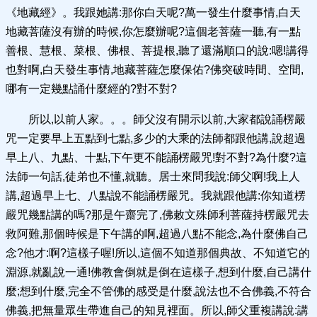
《地藏經》。我跟她講:那你白天呢?萬一發生什麼事情,白天
地藏菩薩沒有辦的時候,你怎麼辦呢?這個老菩薩一聽,有一點
善根、慧根、菜根、佛根、菩提根,聽了還滿順口的說:嗯!講得
也對啊,白天發生事情,地藏菩薩怎麼保佑?佛突破時間、空間,
哪有一定幾點誦什麼經的?對不對?
所以,以前人家。。。師父沒有開示以前,大家都說誦楞嚴
咒一定要早上五點到七點,多少的大乘的法師都跟他講,說超過
早上八、九點、十點,下午更不能誦楞嚴咒!對不對?為什麼?這
法師一句話,徒弟也不懂,就聽。居士來問我說:師父啊!我上人
講,超過早上七、八點說不能誦楞嚴咒。我就跟他講:你知道楞
嚴咒幾點講的嗎?那是午齋完了,佛敕文殊師利菩薩持楞嚴咒去
救阿難,那個時候是下午講的啊,超過八點不能念,為什麼佛自己
念?他才:啊?這樣子喔!所以,這個不知道那個典故、不知道它的
淵源,就亂說一通!佛教會倒就是倒在這樣子,想到什麼,自己講什
麼;想到什麼,完全不管佛的感受是什麼,說法也不合佛義,不符合
佛義,把無量眾生帶進自己的知見裡面。所以,師父重複講說:講