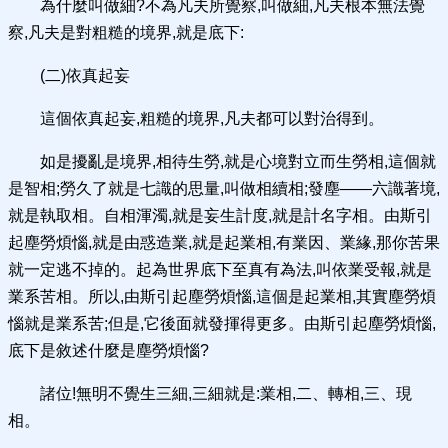
為什麼叫做細?不為凡夫所覺察,叫做細,凡夫根本無法覺
察,凡夫是對粗糙的境界,就是底下:
(二)依真起妄
這個依真起妄,粗糙的境界,凡夫都可以對治得到。
如是擾亂是境界,相待生勞,就是心境對立而生勞相,這個就
是智相;勞久了就是七識的思量,叫做相續相;發塵——六識著境,
就是執取相。自相渾濁,就是妄生計度,就是計名字相。由斯引
起塵勞煩惱,就是由惑造業,就是起業相,有業因、業緣,那你苦果
就一定逃不掉的。起為世界底下至真有為法,叫依業受報,就是
業系苦相。所以,由斯引起塵勞煩惱,這個是起業相,其實塵勞煩
惱就是業系苦;但是,它後面就發揮得更多。由斯引起塵勞煩惱,
底下是敘述什麼是塵勞煩惱?
諸位!無明不覺生三細,三細就是:業相,二、轉相,三、現
相。