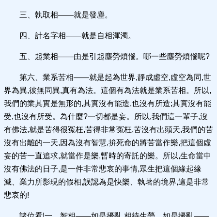
三、執取相——就是發塵。
四、計名字相——就是自相渾濁。
五、起業相——由是引起塵勞煩惱。哪一些塵勞煩惱呢?
第六、業系苦相——就是起為世界,靜成虛空,虛空為同,世
界為異,彼無同異,真有為法。這個有為法就是業系苦相。所以,
我們的業其實是無形的,其實沒有能造,也沒有所造;其實沒有能
受,也沒有所受。為什麼?一切都是妄。所以,我們這一輩子,沒
有佛法,就是苦得很冤枉,苦得非常冤枉,苦沒有出頭天,我們的苦
沒有出離的一天,因為沒有智慧,拚死命的將苦當作樂,把這個虛
妄的苦一直追求,就當作是樂,暫時的寄託的樂。所以,生命當中
沒有佛法的日子,是一件非常悲哀的事情,眾生把這個緣起緣
滅、業力所影現的假相,誤認為是快樂、執著的境界,這是非常
悲哀的!
諸位看!一、智相——如是擾亂,相待生勞。如是擾亂——