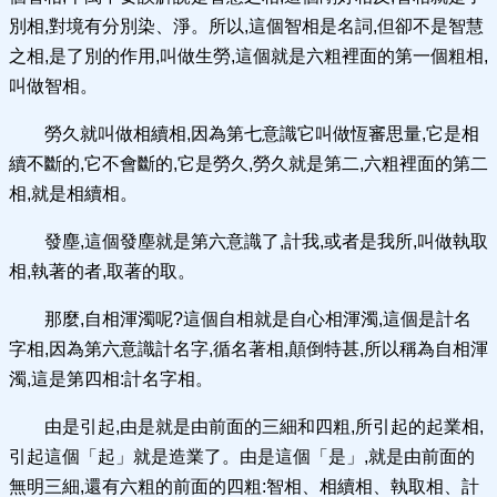
別相,對境有分別染、淨。所以,這個智相是名詞,但卻不是智慧
之相,是了別的作用,叫做生勞,這個就是六粗裡面的第一個粗相,
叫做智相。
勞久就叫做相續相,因為第七意識它叫做恆審思量,它是相
續不斷的,它不會斷的,它是勞久,勞久就是第二,六粗裡面的第二
相,就是相續相。
發塵,這個發塵就是第六意識了,計我,或者是我所,叫做執取
相,執著的者,取著的取。
那麼,自相渾濁呢?這個自相就是自心相渾濁,這個是計名
字相,因為第六意識計名字,循名著相,顛倒特甚,所以稱為自相渾
濁,這是第四相:計名字相。
由是引起,由是就是由前面的三細和四粗,所引起的起業相,
引起這個「起」就是造業了。由是這個「是」,就是由前面的
無明三細,還有六粗的前面的四粗:智相、相續相、執取相、計