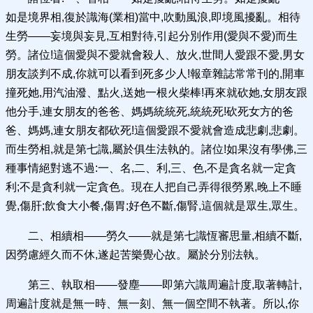
如是境界相,復於識海(業相)當中,吹動風浪,即境風擾亂。相待
生勞——妄境與妄見,互相對待,引起分別作用(愛與不愛)而生
勞。諸位!這個愛與不愛就會殺人、放火,世間人愛跟不愛,男女
朋友談判不成,你就可以看到死多少人!報章雜誌常常刊的,開車
撞死她,用汽油潑、點火,送她一根火柴棒!再來就砍她,女朋友跟
他分手,連女朋友的爸爸、媽媽統統死,統統死!砍死女方的爸
爸、媽媽,連女朋友都砍死!這個愛跟不愛就會造成悲劇,悲劇。
而生勞相,就是第七識,屬於俱生法執的。諸位!如果沒有學佛,三
種事情絕對逃不過:一、名,二、利,三、色,不是貪名就一定貪
利;不是貪利就一定貪色。現在人把自己弄得很勞累,晚上不睡
覺,傷肝;飲食大小餐,傷胃;好色不斷,傷腎,這個就是眾生,眾生。
二、相續相——勞久——就是第七識恆審思量,相續不斷,
因勞慮經久而不休,遂起苦樂覺心故。屬於分別法執。
第三、執取相——發塵——即第六識周遍計度,取著轉計,
周遍計度就是無一時、無一刻、無一個空間不執著。所以,你