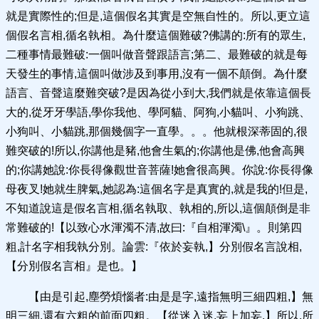
就是實際性的;但是,這個假名其實是空無自性的。所以,更立這
個假名言相,循名執相。為什麼這個難破?佛講的:所有的眾生,
二種事情最難破:一個叫做音聲跟語言;第二、最難破的就是每
天發生的事情,這個叫做涉及到事用,沒有一個不顛倒。為什麼
語言、音聲這麼難突破?是因為從小到大,我們就是依靠這個長
大的,從牙牙學語,學你我他、學阿貓、阿狗,小貓叫、小狗跳、
小狗叫、小貓跳,那個幾個字一直學。。。他就根深蒂固的,很
難突破的!所以,你講他是豬,他會生氣的;你講他是佛,他會高興
的;你講她說:你長得像觀世音菩薩!她會很高興。你說:你長得像
母夜叉!她就生脾氣,她認為:這個名字是真實的,就是我的!但是,
不知道說這是假名言相,循名執取、執相的,所以,這個顛倒是非
常難破的!【以致心水渾濁不清,故曰:『自相渾濁\』。則第四
粗,計名字相我執分別。論雲:『依於妄執,】分別假名言說相,
【分別假名言相』是也。】
【由是引起,塵勞煩惱者:由是是字,遠指無明三細四粗,】無
明三細,還有六粗的前面四粗。【從迷入迷,妄上加妄,】所以,所