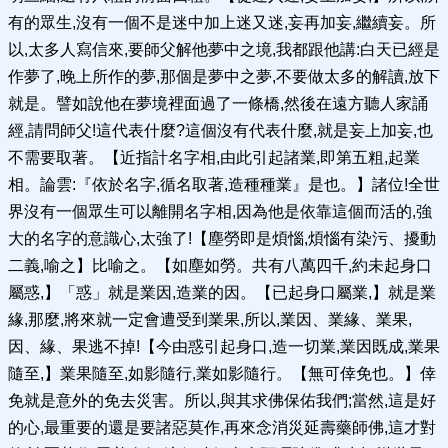
有的眾生,沒有一個不是迷中加上迷又迷,妄再加妄,繼續妄。所
以,太多人寫信來,要師父解他夢中之境,我都跟他講:白天已經是
作夢了,晚上所作的夢,那個是夢中之夢,不要做太多的解讀,放下
就是。譬如說他在夢境裡面過了一條橋,然後在遠方聽人家誦
經,請問師父!這代表什麼?這個沒有代表什麼,就是妄上加妄,也
不需要取著。【近指計名字相,由此引起諸業,即第五粗,起業
相。論雲:『依於名字,循名取著,造種種業』是也。】諸位!全世
界沒有一個眾生可以離開名字相,因為他是依靠這個而活的,強
大的名字的意識心,太強了!【塵勞即是煩惱,煩惱有染污、擾動
二義,喻之】比喻之。【如塵如勞。共有八萬四千,約未起身口
屬惑,】「惑」就是業因,造業的因。【已起身口屬業,】就是業
緣,那麼,將來就一定會遭受到業果,所以,業因、業緣、業果,
因、緣、果逃不掉!【今由惑引起身口,造一切業,業因既成,業果
隨至,】業果隨至,如影隨行,業如影隨行。【無可倖免也。】倖
免就是意外的免去災害。所以,與其求佛保佑我們;當然,這是好
的心,最重要的還是要諸惡莫作,再來念消災延壽藥師佛,這才對