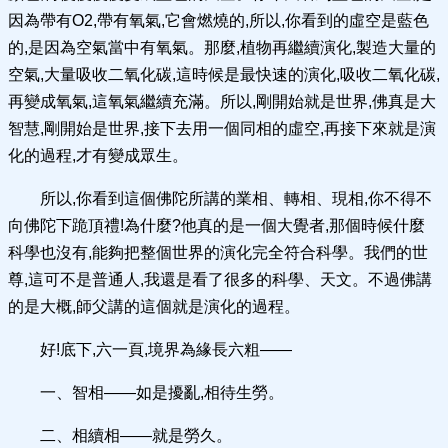
因為帶有O2,帶有氧氣,它會燃燒的,所以,你看到的虛空是藍色
的,是因為空氣當中有氧氣。那麼,植物再繼續演化,製造大量的
空氣,大量吸收二氧化碳,這時候是最快速的演化,吸收二氧化碳,
再變成氧氣,這氧氣繼續充滿。所以,剛開始就是世界,佛真是大
智慧,剛開始是世界,接下去用一個同相的虛空,再接下來就是演
化的過程,才有變成眾生。
所以,你看到這個佛陀所講的業相、轉相、現相,你不得不
向佛陀下跪頂禮!為什麼?他真的是一個大覺者,那個時候什麼
科學也沒有,能夠把整個世界的演化完全符合科學。我們的世
尊,這可不是普通人,我還是看了很多的科學、天文。不過佛講
的是大概,師父講的這個就是演化的過程。
好!底下,六一頁,境界為緣長六粗——
一、智相——如是擾亂,相待生勞。
二、相續相——就是勞久。