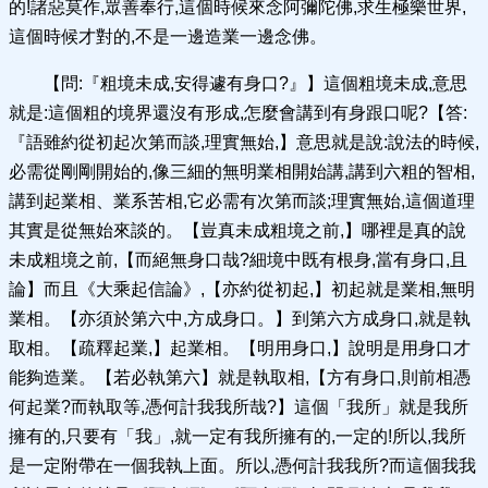
的!諸惡莫作,眾善奉行,這個時候來念阿彌陀佛,求生極樂世界,
這個時候才對的,不是一邊造業一邊念佛。
【問:『粗境未成,安得遽有身口?』】這個粗境未成,意思
就是:這個粗的境界還沒有形成,怎麼會講到有身跟口呢?【答:
『語雖約從初起次第而談,理實無始,】意思就是說:說法的時候,
必需從剛剛開始的,像三細的無明業相開始講,講到六粗的智相,
講到起業相、業系苦相,它必需有次第而談;理實無始,這個道理
其實是從無始來談的。【豈真未成粗境之前,】哪裡是真的說
未成粗境之前,【而絕無身口哉?細境中既有根身,當有身口,且
論】而且《大乘起信論》,【亦約從初起,】初起就是業相,無明
業相。【亦須於第六中,方成身口。】到第六方成身口,就是執
取相。【疏釋起業,】起業相。【明用身口,】說明是用身口才
能夠造業。【若必執第六】就是執取相,【方有身口,則前相憑
何起業?而執取等,憑何計我我所哉?】這個「我所」就是我所
擁有的,只要有「我」,就一定有我所擁有的,一定的!所以,我所
是一定附帶在一個我執上面。所以,憑何計我我所?而這個我我