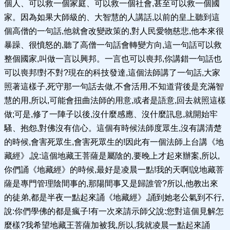
個人、可以救一個家庭、可以救一個社會,甚至可以救一個國
家。因為如果大師級的、大智慧的人講話,以前的皇上聽到這
個高僧的一句話,他就會改變政策的,對人民愛物慈悲,他本來很
暴躁、很憤怒的,聽了高僧一句話會轉變方向,這一句話可以救
整個國家,叫做一言以興邦。一言也可以喪邦,你講錯一句話也
可以喪邦!對不對?現在的科技發達,這個法師講了一句話,大家
照著這樣子,死守那一句話去做,不會活用,不知道背後是充滿智
慧的用,所以,可能會扭曲法師的用意,或者是語意,回去就照這樣
做;可是,修了一陣子以後,沒什麼感應、沒什麼訊息,就開始牢
騷、抱怨,對佛沒有信心。這個有時候法師度眾生,沒有講清楚
的時候,會害死眾生,會害死眾生的!因此有一個法師上台講《地
藏經》,說:這個地藏王菩薩是屬陰的,要晚上才起來辦案,所以,
你們誦《地藏經》的時候,最好是凌晨一點!我的天啊!說地藏菩
薩是專門管理陰間事的,那陽間事又是歸誰管?所以,他教出來
的徒弟,都是半夜一點起來誦《地藏經》,誦到她老公氣到不行,
說:你們學佛的都是瘋子!有一次來請示師父說:您對這個見解怎
麼樣?我希望地藏王菩薩加被我,所以,我就凌晨一點起來誦