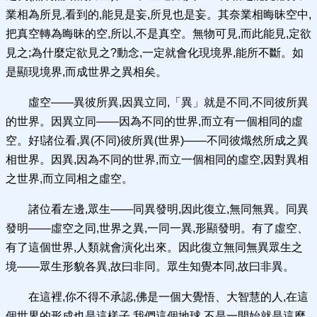
業相為所見,看到的,能見是妄,所見也是妄。其奈業相晦昧空中,
把真空轉為晦昧的空,所以,不是真空。無物可見,而此能見,定欲
見之;為什麼定欲見之?動念,一定就會化現境界,能所不斷。如
是顯現境界,而成世界之異相矣。
虛空——異彼所異,因異立同,「異」就是不同,不同彼所異
的世界。因異立同——因為不同的世界,而立有一個相同的虛
空。好!諸位看,異(不同)彼所異(世界)——不同彼熾然所成之異
相世界。因異,因為不同的世界,而立一個相同的虛空,因對異相
之世界,而立同相之虛空。
諸位看左邊,眾生——同異發明,因此復立,無同無異。同異
發明——虛空之同,世界之異,一同一異,形顯發明。有了虛空、
有了這個世界,人類就會演化出來。因此復立無同無異眾生之
境——眾生形貌各異,故曰非同。眾生知覺本同,故曰非異。
在這裡,你不得不承認,佛是一個大覺悟、大智慧的人,在這
個世界的形成也是這樣子,我們這個地球,不是一開始就是這麼