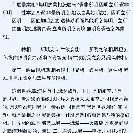
什麼是業相?無明的業相怎麼來?覺非所明,因明立所,覺非
所明——性本之真覺,非是所明之境(以自具妙明故)。因明立所
——因明——因欲加明之故,遂轉妙明而為能明之無明。立所
——由無明故,遂將真覺,立為所明之妄境,無明妄覺合之為業
相。
二、轉相——所既妄立,生汝妄能——所明之業相,既已妄
立,復由無明妄力,遂將本有智光,轉生汝能見之妄見,是為轉相。
第三、叫做現相,現相有現出世界相、虛空相、眾生相,所
以,世界加虛空加眾生等於現相。
這個世界,說:無同異中,熾然成異,「同」是指虛空,「異」
是世界。看左邊的虛線,以世界之異相未成,虛空之同相是不顯
的,所以稱為無同異中。看右邊,同是虛空,異是世界,諸位!無同
異中就是業相之中,就是業相。什麼是業相?就是第八識的微細
相。世界相的底下,熾然成異——熾然——火盛貌,此處是顯現
之義(無明薰動的力量)。二、左邊,成異——轉相之能見,復以