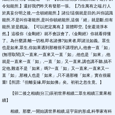
令知能所,】還好我們昨天有發那一張。【乃生萬有之端,行人
於真妄分明之後,一念頓絕能所,】諸位!這個就是目的,叫你認識
能所,不是叫你著能所,是叫你頓絕能所,這個「絕」就是斷,但有
能所,皆是戲論。【可以把定萬有,】當體即空,【坐還清淨本
然,】這樣你《金剛經》就不會誤會了,《金剛經》你就看得懂
了。為什麼講:離一切相,即名諸佛?如來者,即諸法如義。眾生
也是如來,眾生,你如果遇到那種很不講理的人,他會一直「如」
(無理取鬧)又一直來,一直來又一直「如」,他也是「如來」,他
就是一直來一直「如」,一直「如」又一直來,講也講不聽,搞不
定他,難道不是「如來」嗎?一直「如」又一直來,一直來又一
直「如」,那種人也是「如來」,只不過那種「如來」實在很嚴
重!【所謂:『但離妄緣,即如如佛』矣。初初之忽生竟。】
【卯二後之相續(分三)辰初世界相續二眾生相續三業果相
續】
相續。那麼,一開始講世界相續,這宇宙的形成,科學家有科