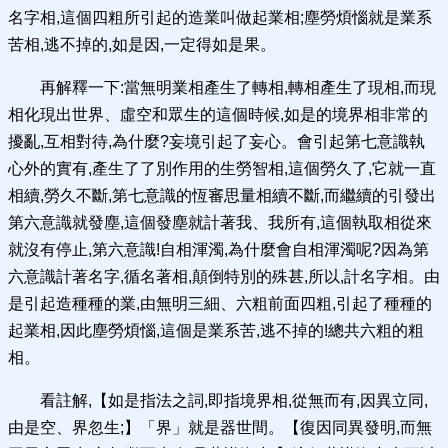
名字相,這個四粗所引起的造業叫做起業相;塵勞煩惱就是業系
苦相,逃不掉的,如是因,一定得如是果。
再解釋一下:當無明業相產生了轉相,轉相產生了現相,而現
相化現出世界、虛空和眾生的這個時候,如是的境界相非常的
擾亂,互相對待,為什麼?妄境引起了妄心。會引起第七意識執
心外的實有,產生了了別作用的生勞智相,這個勞久了,它就一直
相續,勞久不斷,第七意識的恆審思量相續不斷,而繼續的引發出
第六意識就發塵,這個發塵就計著我、我所有,這個執取相從來
就沒有停止,第六意識!自相渾濁,為什麼會自相渾濁呢?因為第
六意識計著名字,循名著相,顛倒特別的殊甚,所以,計名字相。由
是引起造種種的業,由無明三細、六粗前面四粗,引起了種種的
起業相,因此塵勞煩惱,這個是業系苦,逃不掉的!總共六粗的粗
相。
看註解,【如是指法之詞,即指境界相,從無而有,因異立同,
由是空、界忽生;】「界」就是器世間。【復因同異發明,而無