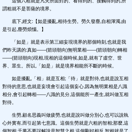
這個六粗就是凡夫所面對的、看得到的、接觸得到的,所
謂粗就不是菩薩的境界。
底下,經文:【如是擾亂,相待生勞。勞久發塵,自相渾濁,由
是引起,塵勞煩惱。】
「如是」就是表示第三細妄現境界的那個時刻,也就是我
們昨天講的:真如——(箭頭朝向)無明業相——(箭頭朝向)轉相
——(箭頭朝向)現相,現相的這個時候,如是,就有了虛空、世
界、眾生。所以,「如是」就是境界相能所不斷的時候。
如是擾亂,「相」就是互相;「待」就是對待,也就是說互相
對待的意思,也就是妄境會引起這個妄心,因為無明業相是八識
相分,會引起轉相——八識的見分,這個能所一產生,就叫做互相
對待。
生勞,顧名思義叫做疲勞,也就是說叫做分別心,也可以說執
心外實有,而引起第七意識。這個生勞就是六粗的智相;那麼,這
個智相,千萬不要誤解說是智慧之相,這個剛好相反,智相就是了