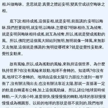
相,叫做晦昧。意思就是:真覺之體起妄明,變真空成頑空晦昧之
相。
底下說:相待成搖,這個妄相,就是妄明,前面講的:妄明以晦
昧,我們想要能明,就妄明,以晦昧,怎麼樣?明昧相待,互為傾奪,
就是妄明與晦昧相待成搖,就互為傾奪,所以,搖就是變成搖動的
風。所以,佛陀把這個風大歸結到無明,無明就像一陣風,來無影
又去無蹤,這個就是佛講的:無明從哪裡來?就是從覺性妄動來,
覺性妄動來。
故有風輪,所以,成為搖動的風輪,來執持這個世界。為什麼
執持世界?你沒有風輪來鼓動,地球不會轉的。知道嗎?你沒有
風,地球它不會轉的。地球由這個太陽引力跟拉力達到一種平
衡了,沒有辦法飛出去,也沒有辦法靠近太陽,那就一直循著一定
的軌道自轉還有公轉,加上這個風助緣。所以,諸位!地球當時候
轉動,一天六個小時,速度很快,慢慢慢慢的轉動,地球的形狀慢慢
慢慢成為橢圓形。以前的地球的形狀是很不規則的,我們地球