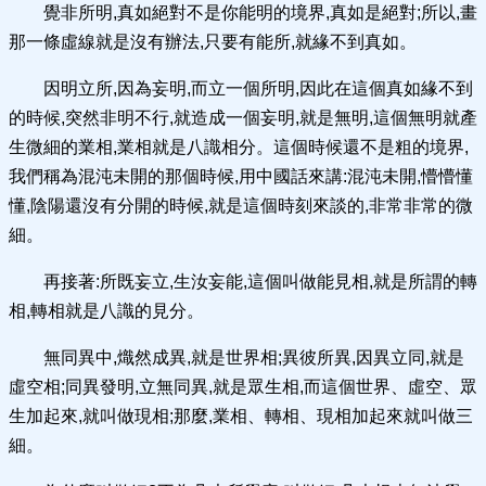
覺非所明,真如絕對不是你能明的境界,真如是絕對;所以,畫
那一條虛線就是沒有辦法,只要有能所,就緣不到真如。
因明立所,因為妄明,而立一個所明,因此在這個真如緣不到
的時候,突然非明不行,就造成一個妄明,就是無明,這個無明就產
生微細的業相,業相就是八識相分。這個時候還不是粗的境界,
我們稱為混沌未開的那個時候,用中國話來講:混沌未開,懵懵懂
懂,陰陽還沒有分開的時候,就是這個時刻來談的,非常非常的微
細。
再接著:所既妄立,生汝妄能,這個叫做能見相,就是所謂的轉
相,轉相就是八識的見分。
無同異中,熾然成異,就是世界相;異彼所異,因異立同,就是
虛空相;同異發明,立無同異,就是眾生相,而這個世界、虛空、眾
生加起來,就叫做現相;那麼,業相、轉相、現相加起來就叫做三
細。