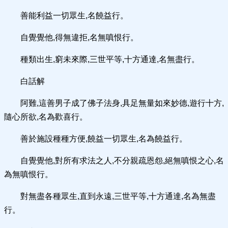
善能利益一切眾生,名饒益行。
自覺覺他,得無違拒,名無嗔恨行。
種類出生,窮未來際,三世平等,十方通達,名無盡行。
白話解
阿難,這善男子成了佛子法身,具足無量如來妙德,遊行十方,
隨心所欲,名為歡喜行。
善於施設種種方便,饒益一切眾生,名為饒益行。
自覺覺他,對所有求法之人,不分親疏恩怨,絕無嗔恨之心,名
為無嗔恨行。
對無盡各種眾生,直到永遠,三世平等,十方通達,名為無盡
行。