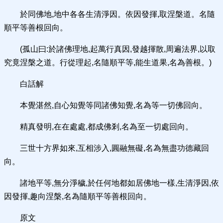
於同佛地,地中各各生清淨因。依因發揮,取涅槃道。名隨
順平等善根回向。
(孤山曰:於諸佛理地,起萬行真因,發越揮散,周遍法界,以取
究竟涅槃之道。行從理起,名隨順平等,能生道果,名為善根。)
白話解
本覺湛然,自心知覺等同諸佛知覺,名為等一切佛回向。
精真發明,在在處處,都成佛剎,名為至一切處回向。
三世十方界如來,互相涉入,圓融無礙,名為無盡功德藏回
向。
諸地平等,無分淨穢,於任何地都如居佛地一樣,生清淨因,依
因發揮,趣向涅槃,名為隨順平等善根回向。
原文