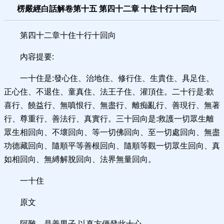
楞嚴經白話解卷第十五 第四十二章 十住十行十回向
第四十二章十住十行十回向
內容提要:
一十住是:發心住、治地住、修行住、生貴住、具足住、
正心住、不退住、童真住、法王子住、灌頂住。二十行是:歡
喜行、饒益行、無嗔恨行、無盡行、離痴亂行、善現行、無著
行、尊重行、善法行、真實行。三十回向是:救護一切眾生離
眾生相回向、不壞回向、等一切佛回向、至一切處回向、無盡
功德藏回向、隨順平等善根回向、隨順等觀一切眾生回向、真
如相回向、無縛解脫回向、法界無量回向。
一十住
原文
阿難。是善男子,以真方便發此十心。