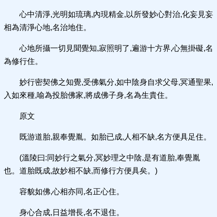
心中清淨,光明如琉璃,內現精金,以所發妙心對治,化妄見妄
相為清淨心地,名治地住。
心地所攝一切見聞覺知,寂照明了,遍游十方界,心無掛礙,名
為修行住。
妙行密契佛之知覺,受佛氣分,如中陰身自求父母,冥通聖果,
入如來種,喻為投胎佛家,將成佛子身,名為生貴住。
原文
既游道胎,親奉覺胤。如胎已成,人相不缺,名方便具足住。
(溫陵曰:同妙行之氣分,冥妙理之中陰,是有道胎,奉覺胤
也。道胎既成,故妙相不缺,而修行方便具矣。)
容貌如佛,心相亦同,名正心住。
身心合成,日益增長,名不退住。