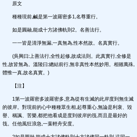
原文
種種現前,鹹是第一波羅密多1,名尊重行。
如是圓融,能成十方諸佛軌則2。名善法行。
一一皆是清淨無漏,一真無為,性本然故。名真實行。
(吳興曰:上善法行,全性起修,故成法則。此真實行,全修是
性,故皆無為。溫陵曰:總結前行,無非真性本然妙用。相雖萬殊,
體惟一真,故名真實。)
【注】
1第一波羅密多波羅密多,意為從有生滅的此岸度到無生滅
的彼岸。對現前的心中種種眾生相,起尊重心,無論是利衰、毀
譽、稱諷、苦樂,都把他看成是度到彼岸的筏,而且是最好的
筏。任他風狂浪急,一葉輕舟安度。
2如是圓融,能成十方諸佛軌則十方諸佛同一軌則,這同一