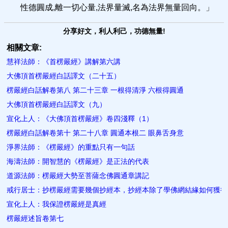
性德圓成,離一切心量,法界量滅,名為法界無量回向。」
分享好文，利人利己，功德無量!
相關文章:
慧祥法師：《首楞嚴經》講解第六講
大佛頂首楞嚴經白話譯文（二十五）
楞嚴經白話解卷第八 第二十三章 一根得清淨 六根得圓通
大佛頂首楞嚴經白話譯文（九）
宣化上人：《大佛頂首楞嚴經》卷四淺釋（1）
楞嚴經白話解卷第十 第二十八章 圓通本根二 眼鼻舌身意
淨界法師：《楞嚴經》的重點只有一句話
海濤法師：開智慧的《楞嚴經》是正法的代表
道源法師：楞嚴經大勢至菩薩念佛圓通章講記
戒行居士：抄楞嚴經需要幾個抄經本，抄經本除了學佛網結緣如何獲得
宣化上人：我保證楞嚴經是真經
楞嚴經述旨卷第七