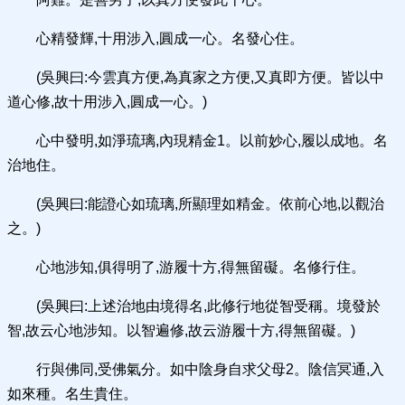
心精發輝,十用涉入,圓成一心。名發心住。
(吳興曰:今雲真方便,為真家之方便,又真即方便。皆以中
道心修,故十用涉入,圓成一心。)
心中發明,如淨琉璃,內現精金1。以前妙心,履以成地。名
治地住。
(吳興曰:能證心如琉璃,所顯理如精金。依前心地,以觀治
之。)
心地涉知,俱得明了,游履十方,得無留礙。名修行住。
(吳興曰:上述治地由境得名,此修行地從智受稱。境發於
智,故云心地涉知。以智遍修,故云游履十方,得無留礙。)
行與佛同,受佛氣分。如中陰身自求父母2。陰信冥通,入
如來種。名生貴住。