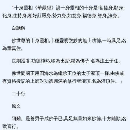
1十身靈相《華嚴經》說十身靈相的十身是:菩提身,願身,
化身,住持身,相好莊嚴身,勢力身,如意身,福德身,智身,法身。
白話解
佛世尊的十身靈相,十種靈明微妙的無上功德,一時具足,名
為童真住。
長期護養,功德純熟,喻為出胎,親為佛子,名為法王子住。
像世間國王用四海水為繼承王位的太子灌頂一樣,由佛或
有資格授記的上師對功德圓滿的修行者灌頂,名為灌頂住。」
二十行
原文
阿難。是善男子成佛子已,具足無量如來妙德,十方隨順,名
歡喜行。