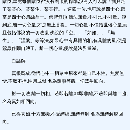
階位,畢竟每個階位都沒有到頂的標準,沒有人可以說「我具足
了某某心、某某住、某某行。」這四十位,也可說是四十心,應
當是四十心圓融為一。佛智無頂,佛法無邊,不可比,不可量。說
到底,離一切心量,才是無上菩提。一切心量,不僅指世俗心量,而
且包括佛說的一切法,對佛說的「空」、「如如」、「無
生」、「涅槃」等等法,如果心中有具體的相,有具體的量,便是
蠶蟲作繭自縛了。離一切心量,便說是法界量滅。
白話解
真根既成,徹悟心中一切眾生原來都是自己本性。無愛無
憎,不取不捨,性圓成就,名為隨順等觀一切眾生回向。
對一切法,離一切相。若即若離,非即非離,不著即與離二邊,
名為真如相回向。
已得真如,十方無礙,不受縛纏,無縛無解,名為無縛解脫回
向。