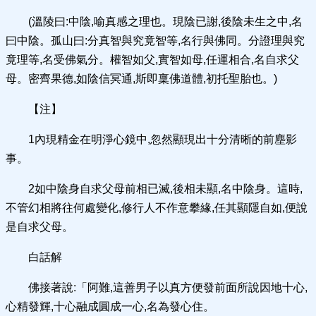
(溫陵曰:中陰,喻真感之理也。現陰已謝,後陰未生之中,名
曰中陰。孤山曰:分真智與究竟智等,名行與佛同。分證理與究
竟理等,名受佛氣分。權智如父,實智如母,任運相合,名自求父
母。密齊果德,如陰信冥通,斯即稟佛道體,初托聖胎也。)
【注】
1內現精金在明淨心鏡中,忽然顯現出十分清晰的前塵影
事。
2如中陰身自求父母前相已滅,後相未顯,名中陰身。這時,
不管幻相將往何處變化,修行人不作意攀緣,任其顯隱自如,便說
是自求父母。
白話解
佛接著說:「阿難,這善男子以真方便發前面所說因地十心,
心精發輝,十心融成圓成一心,名為發心住。