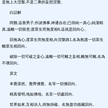
是無上大涅槃,不是二乘的妄想涅槃。
白話解
阿難,這善男子,作諸佛事,神通自在;已得純一真心,純潔精
真,遠離一切留患;度眾生而無度相6,這就是回向心。
回無為心,度眾生而無度相,向涅槃路1,名為救護一切眾生
離眾生相回向。
破除一切可破之妄心,遠離一切可離之妄相,離無可離,名為
不壞回向。
原文
本覺湛然。覺齊佛覺。名等一切佛回向。
精真發明,地如佛地。名至一切處回向。
世界如來,互相涉入,得無掛礙。名無盡功德藏回向。