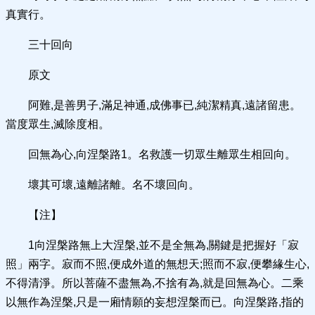
真實行。
三十回向
原文
阿難,是善男子,滿足神通,成佛事已,純潔精真,遠諸留患。
當度眾生,滅除度相。
回無為心,向涅槃路1。名救護一切眾生離眾生相回向。
壞其可壞,遠離諸離。名不壞回向。
【注】
1向涅槃路無上大涅槃,並不是全無為,關鍵是把握好「寂
照」兩字。寂而不照,便成外道的無想天;照而不寂,便攀緣生心,
不得清淨。所以菩薩不盡無為,不捨有為,就是回無為心。二乘
以無作為涅槃,只是一廂情願的妄想涅槃而已。向涅槃路,指的