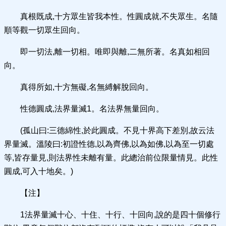
真根既成,十方眾生皆我本性。性圓成就,不失眾生。名隨
順等觀一切眾生回向。
即一切法,離一切相。唯即與離,二無所著。名真如相回
向。
真得所如,十方無礙,名無縛解脫回向。
性德圓成,法界量滅1。名法界無量回向。
(孤山曰:三德綿性,於此圓成。不見十界高下差別,故云法
界量滅。溫陵曰:初證性德,以為齊佛,以為如佛,以為至一切處
等,皆存量見,則法界性未離有量。此總治前位限量情見。此性
圓成,可入十地矣。)
【注】
1法界量滅十心、十住、十行、十回向,說的是四十個修行