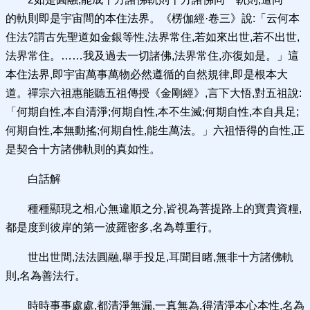
的軌則即是宇宙間的本住法界。《楞伽經·卷三》說:「云何本
住法?謂古先聖道如金銀等性,法界常住,若如來出世,若不出世,
法界常住。……我及過去一切諸佛,法界常住,亦復如是。」這
本住法界,即宇宙萬事萬物必然遵循的自然規律,即是根本大
道。禪宗六祖惠能聽五祖傳授《金剛經》,言下大悟,對五祖說:
「何期自性,本自清淨;何期自性,本不生滅;何期自性,本自具足;
何期自性,本無動搖;何期自性,能生萬法。」六祖悟得的自性,正
是契合十方諸佛軌則的真如性。
白話解
種種顯現之相,心無違順之分,皆視為菩提路上的寶貴資糧,
都是度到彼岸的第一波羅密多,名為尊重行。
世出世間,法法圓融,舉手投足,耳聞目睹,無非十方諸佛軌
則,名為善法行。
時時事事處處,都清淨無漏,一真無為,得清淨本心本性,名為