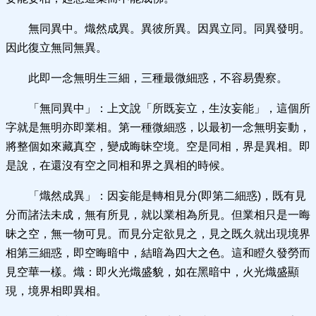
無同異中。熾然成異。異彼所異。因異立同。同異發明。
因此復立無同無異。
此即一念無明生三細，三種最微細惑，不容易覺察。
「無同異中」：上文說「所既妄立，生汝妄能」，這個所
字就是無明亦即業相。第一種微細惑，以最初一念無明妄動，
將整個如來藏真空，變成晦昧空境。空是同相，界是異相。即
是說，在還沒有空之同相和界之異相的時候。
「熾然成異」：因妄能是轉相見分(即第二細惑)，既有見
分而諸法未成，無有所見，就以業相為所見。但業相只是一晦
昧之空，無一物可見。而見分定欲見之，見之既久就出現境界
相第三細惑，即空晦暗中，結暗為四大之色。這和瞪久發勞而
見空華一樣。熾：即火光熾盛貌，如在黑暗中，火光熾盛顯
現，境界相即異相。