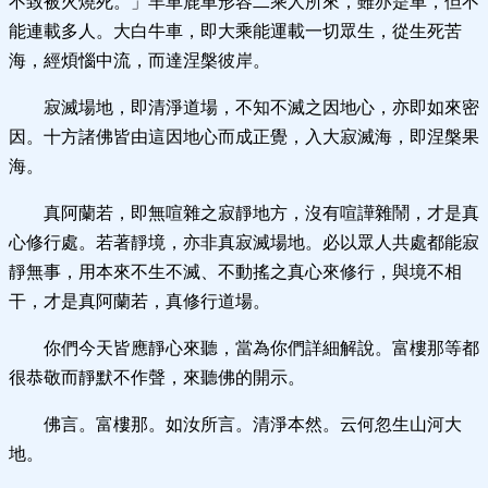
不致被火燒死。」羊車鹿車形容二乘人所來，雖亦是車，但不
能連載多人。大白牛車，即大乘能運載一切眾生，從生死苦
海，經煩惱中流，而達涅槃彼岸。
寂滅場地，即清淨道場，不知不滅之因地心，亦即如來密
因。十方諸佛皆由這因地心而成正覺，入大寂滅海，即涅槃果
海。
真阿蘭若，即無喧雜之寂靜地方，沒有喧譁雜鬧，才是真
心修行處。若著靜境，亦非真寂滅場地。必以眾人共處都能寂
靜無事，用本來不生不滅、不動搖之真心來修行，與境不相
干，才是真阿蘭若，真修行道場。
你們今天皆應靜心來聽，當為你們詳細解說。富樓那等都
很恭敬而靜默不作聲，來聽佛的開示。
佛言。富樓那。如汝所言。清淨本然。云何忽生山河大
地。