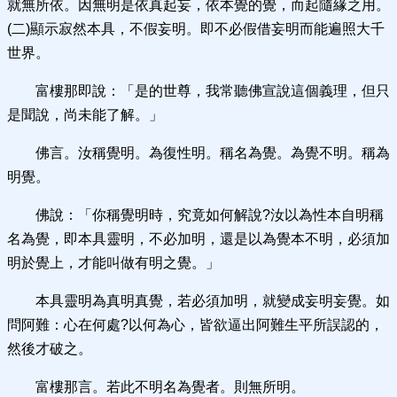
就無所依。因無明是依真起妄，依本覺的覺，而起隨緣之用。
(二)顯示寂然本具，不假妄明。即不必假借妄明而能遍照大千
世界。
富樓那即說：「是的世尊，我常聽佛宣說這個義理，但只
是聞說，尚未能了解。」
佛言。汝稱覺明。為復性明。稱名為覺。為覺不明。稱為
明覺。
佛說：「你稱覺明時，究竟如何解說?汝以為性本自明稱
名為覺，即本具靈明，不必加明，還是以為覺本不明，必須加
明於覺上，才能叫做有明之覺。」
本具靈明為真明真覺，若必須加明，就變成妄明妄覺。如
問阿難：心在何處?以何為心，皆欲逼出阿難生平所誤認的，
然後才破之。
富樓那言。若此不明名為覺者。則無所明。