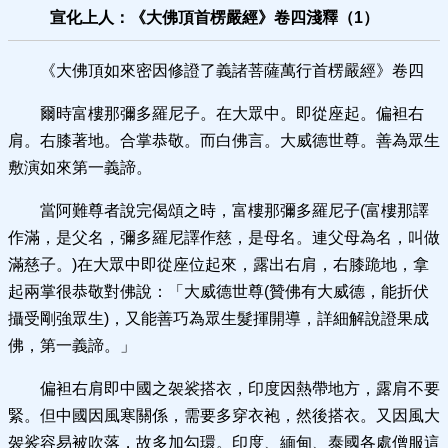
宣化上人：《大佛頂首楞嚴經》卷四淺釋（1）
《大佛頂如來密因修證了義諸菩薩萬行首楞嚴經》卷四
爾時富樓那彌多羅尼子。在大眾中。即從座起。偏袒右
肩。右膝著地。合掌恭敬。而白佛言。大威德世尊。善為眾生
敷演如來第一義諦。
當阿難尊者說完偈頌之時，富樓那彌多羅尼子(富樓那譯
作滿，是父名，彌多羅尼譯作慈，是母名。連父母為名，叫做
滿慈子。)在大眾中即從座位起來，露出右肩，右膝跪地，拿
起兩掌很恭敬對佛說：「大威德世尊(贊佛有大威德，能折伏
攝受剛強眾生)，又能善巧為眾生髮揮開導，詳細解說證果成
佛，第一義諦。」
偏袒右肩即中國之袈裟搭衣，印度因熱帶地方，露肩不要
緊。但中國因風寒關係，需要多穿衣袍，然後搭衣。又因風大
袈裟容易被吹落，故多加勾環。印度、緬甸、泰國各處僧服這