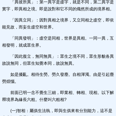
「異彼所異」：第一異字是虛字，就是不同，第二異字是
實字，即異相之境。即是說對和它不同的熾然所成的境界相。
「因異立同」：因對異相之境界，又立同相之虛空，即依
能見故，而妄生虛空和世界。
「同異發明」：虛空是同相，世界是異相。一同一異，互
相發明，就成眾生界。
「因此復立，無同無異」：眾生之境不同，眾生形貌各異
故說無同，但眾生知覺本同，故說無異。
如是擾亂。相待生勞。勞久發塵。自相渾濁。由是引起塵
勞煩惱。
前面已明一念不覺生三細，即業相、轉相、現相。以下解
釋境界為緣長六粗。什麼叫六粗相?
(一)智相：屬俱生法執，即與生俱來有分別能力，這不是