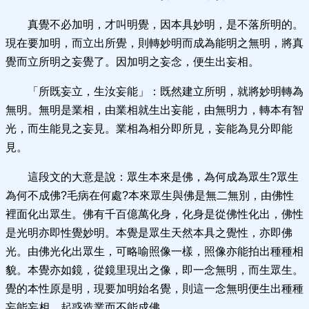
真覺不必加明，才叫明覺，因本具妙明，是不落所明的。
現在要加明，而立出所覺，則轉妙明而成為能明之無明，將真
覺而立所明之妄覺了。因加明之妄念，便生出妄相。
「所既妄立，生汝妄能」：既然建立所明，就將妙明轉為
無明。無明是業相，由業相就生出妄能，由無明力，轉本有智
光，而生能見之妄見。業相為相分即所見，妄能為見分即能
見。
這段文的大意是說：眾生本來是佛，為何成為眾生?眾生
為何不成佛?毛病在何處?本來眾生與佛是無二無別，由佛性
裡面化出眾生。佛有千百億萬化身，化身是從佛性化出，佛性
是光明亦即性覺妙明。本覺是眾生天然本具之覺性，亦即佛
光。由佛光化出眾生，可略喻照像一樣，照像亦能拍出種種相
貌。本覺亦如鏡，從鏡里現出之像，即一念無明，而生眾生。
覺的本性原是明，現要加明始名覺，則這一念無明便生出種種
妄能妄相，起惑造業而不能成佛。