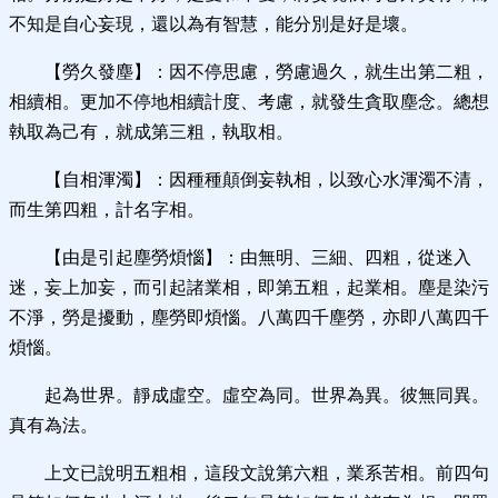
不知是自心妄現，還以為有智慧，能分別是好是壞。
【勞久發塵】：因不停思慮，勞慮過久，就生出第二粗，
相續相。更加不停地相續計度、考慮，就發生貪取塵念。總想
執取為己有，就成第三粗，執取相。
【自相渾濁】：因種種顛倒妄執相，以致心水渾濁不清，
而生第四粗，計名字相。
【由是引起塵勞煩惱】：由無明、三細、四粗，從迷入
迷，妄上加妄，而引起諸業相，即第五粗，起業相。塵是染污
不淨，勞是擾動，塵勞即煩惱。八萬四千塵勞，亦即八萬四千
煩惱。
起為世界。靜成虛空。虛空為同。世界為異。彼無同異。
真有為法。
上文已說明五粗相，這段文說第六粗，業系苦相。前四句