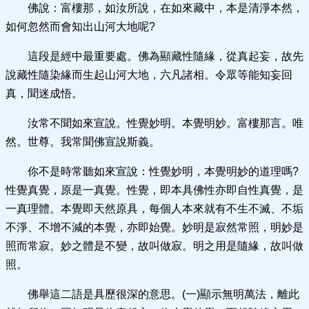
佛說：富樓那，如汝所說，在如來藏中，本是清淨本然，
如何忽然而會知出山河大地呢?
這段是經中最重要處。佛為顯藏性隨緣，從真起妄，故先
說藏性隨染緣而生起山河大地，六凡諸相。令眾等能知妄回
真，聞迷成悟。
汝常不聞如來宣說。性覺妙明。本覺明妙。富樓那言。唯
然。世尊。我常聞佛宣說斯義。
你不是時常聽如來宣說：性覺妙明，本覺明妙的道理嗎?
性覺真覺，原是一真覺。性覺，即本具佛性亦即自性真覺，是
一真理體。本覺即天然原具，每個人本來就有不生不滅、不垢
不淨、不增不減的本覺，亦即始覺。妙明是寂然常照，明妙是
照而常寂。妙之體是不變，故叫做寂。明之用是隨緣，故叫做
照。
佛舉這二語是具歷很深的意思。(一)顯示無明萬法，離此