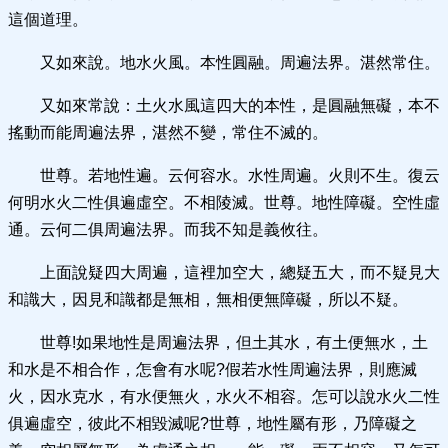
這個道理。
又如來說。地水火風。本性圓融。周遍法界。湛然常住。
又如來常說：土火水風這四大的本性，是圓融無礙，本不
搖動而能周遍法界，湛然不變，常住不滅的。
世尊。若地性遍。云何容水。水性周遍。火則不生。復云
何明水火二性俱遍虛空。不相陵滅。世尊。地性障礙。空性虛
通。云何二俱周遍法界。而我不知是義攸往。
上面說疑四大周遍，這裡加空大，總疑五大，而不疑見大
和識大，因見和識都是無相，無相便無障礙，所以不疑。
世尊!如果地性是周遍法界，但土其水，有土便無水，土
和水是不相合作，怎會有水呢?假若水性周遍法界，則應滅
火，因水克水，有水便無火，水火不相容。怎可以說水火二性
俱遍虛空，彼此不相毀滅呢?世尊，地性屬有形，乃障礙之