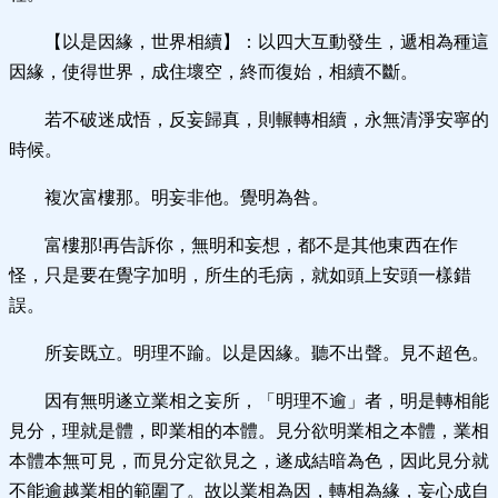
【以是因緣，世界相續】：以四大互動發生，遞相為種這
因緣，使得世界，成住壞空，終而復始，相續不斷。
若不破迷成悟，反妄歸真，則輾轉相續，永無清淨安寧的
時候。
複次富樓那。明妄非他。覺明為咎。
富樓那!再告訴你，無明和妄想，都不是其他東西在作
怪，只是要在覺字加明，所生的毛病，就如頭上安頭一樣錯
誤。
所妄既立。明理不踰。以是因緣。聽不出聲。見不超色。
因有無明遂立業相之妄所，「明理不逾」者，明是轉相能
見分，理就是體，即業相的本體。見分欲明業相之本體，業相
本體本無可見，而見分定欲見之，遂成結暗為色，因此見分就
不能逾越業相的範圍了。故以業相為因，轉相為緣，妄心成自