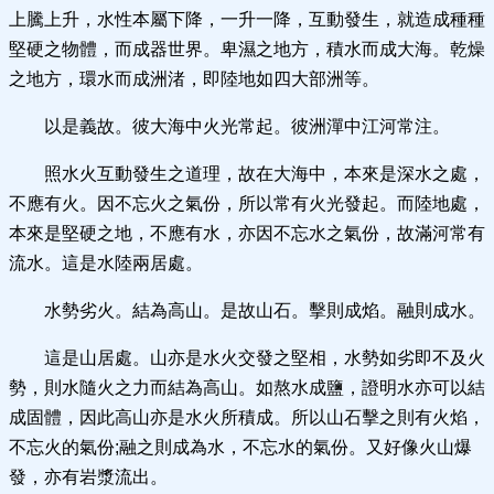
上騰上升，水性本屬下降，一升一降，互動發生，就造成種種
堅硬之物體，而成器世界。卑濕之地方，積水而成大海。乾燥
之地方，環水而成洲渚，即陸地如四大部洲等。
以是義故。彼大海中火光常起。彼洲潬中江河常注。
照水火互動發生之道理，故在大海中，本來是深水之處，
不應有火。因不忘火之氣份，所以常有火光發起。而陸地處，
本來是堅硬之地，不應有水，亦因不忘水之氣份，故滿河常有
流水。這是水陸兩居處。
水勢劣火。結為高山。是故山石。擊則成焰。融則成水。
這是山居處。山亦是水火交發之堅相，水勢如劣即不及火
勢，則水隨火之力而結為高山。如熬水成鹽，證明水亦可以結
成固體，因此高山亦是水火所積成。所以山石擊之則有火焰，
不忘火的氣份;融之則成為水，不忘水的氣份。又好像火山爆
發，亦有岩漿流出。