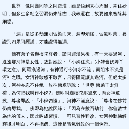
世尊，像阿難同等之阿羅漢，雖是悟到真心周遍，常住妙
明，但多生多劫之習漏仍未除盡，我執還在，故要如來審除其
細惑。
「漏」是從多劫無明習染而來。漏即煩惱，習氣即業，要
證到四果阿羅漢，才能證得無漏。
佛有弟子名迦樓陀尊者，證阿羅漢果後，有一天要過河，
適逢那河神是女性，故對她說：「小婢住流」(小婢含奴婢丫
環之意)。阿羅漢過河，有神通可令河水不流，而阻水不流是
河神之職。女河神敢怒不敢言，只得阻流讓其過河。但經太多
次，河神亦忍不住氣，故往佛處訴說：「世尊!佛弟子太無
禮，為何把我叫作小婢?」佛即叫迦樓陀那過來，向女神道
歉。尊者即說：「小婢勿怪」。河神不滿意說：「尊者在佛前
仍侮辱我。」佛即為她說因緣：「因為在數百劫前，你曾數世
為他的僕人，因此叫成習慣。」可見習性難改。女河神聽佛解
釋後才明白，不再抱怨。這便是習氣難改的一個例證。