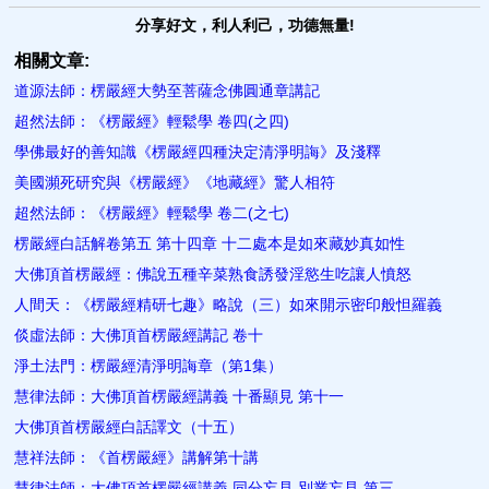
分享好文，利人利己，功德無量!
相關文章:
道源法師：楞嚴經大勢至菩薩念佛圓通章講記
超然法師：《楞嚴經》輕鬆學 卷四(之四)
學佛最好的善知識《楞嚴經四種決定清淨明誨》及淺釋
美國瀕死研究與《楞嚴經》《地藏經》驚人相符
超然法師：《楞嚴經》輕鬆學 卷二(之七)
楞嚴經白話解卷第五 第十四章 十二處本是如來藏妙真如性
大佛頂首楞嚴經：佛說五種辛菜熟食誘發淫慾生吃讓人憤怒
人間天：《楞嚴經精研七趣》略說（三）如來開示密印般怛羅義
倓虛法師：大佛頂首楞嚴經講記 卷十
淨土法門：楞嚴經清淨明誨章（第1集）
慧律法師：大佛頂首楞嚴經講義 十番顯見 第十一
大佛頂首楞嚴經白話譯文（十五）
慧祥法師：《首楞嚴經》講解第十講
慧律法師：大佛頂首楞嚴經講義 同分妄見 別業妄見 第三