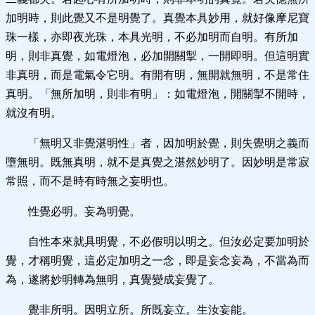
加明時，則此覺又不是明覺了。真覺本具妙用，就好像摩尼寶
珠一樣，亦即夜光珠，本具光明，不必加明而自明。有所加
明，則非真覺，如電燈泡，必加開關掣，一開即明。但這明實
非真明，而是電氣令它明。有開有明，無開就無明，不是常住
真明。「無所加明，則非有明」：如電燈泡，開關掣不開時，
就沒有明。
「無明又非覺湛明性」者，因加明於覺，則失覺明之義而
墮無明。既無真明，就不是真覺之湛然妙明了。因妙明是常寂
常照，而不是時有時無之妄明也。
性覺必明。妄為明覺。
自性本來就具明覺，不必假明以明之。但汝必定要加明於
覺，才稱明覺，這必定加明之一念，即是妄念妄為，不當為而
為，遂將妙明轉為無明，真覺變成妄覺了。
覺非所明。因明立所。所既妄立。生汝妄能。