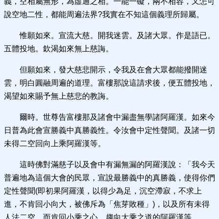
義，空相屬無形，為虛通之相。一能一礙，兩不相容，又怎可
說空地二性，都能周遍法界?我實在不知這個義理所歸屬。
惟願如來。宣流大慈。開我迷雲。及諸大眾。作是語已。
五體投地。欽渴如來無上慈誨。
但願如來，發大慈悲開示，令我及在會大眾都能撥開迷
雲，明白圓融周遍的道理。富樓那說這請求後，便五體投地，
渴望如來賜予無上慈悲的教誨。
爾時。世尊告富樓那及諸會中漏盡無學諸阿羅漢。如來今
日普為此會宣勝義中真勝義性。令汝會中定性聲聞。及諸一切
未得二空回向上乘阿羅漢等。
這時佛對滿慈子以及會中有漏無漏的阿羅漢說：「我今天
普遍地為這個大會的民眾，宣說最勝義中的真勝義，使得你們
定性聲聞(即初果阿羅漢，以得少為足，沉空滯寂，不求上
進，不肯回小向大，被佛斥為「焦芽敗種」)，以及所有未得
人法二空，而肯回小乘之心，趨向大乘之道的阿羅漢等。