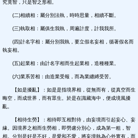
究竟智，只是智之形相。
(二)相續相：屬分別法執，時時思量，相續不斷。
(三)執取相：屬俱生我執，周遍計度，計我我所。
(四)計名字相：屬分別我執，要立假名妄相，循著假名而
執妄相。
(五)起業相：由計名字相而生起業相，造種種業。
(六)業系苦相：由造業受報，而為業纏縛受苦。
【如是擾亂】：如是是指境界相，從無而有，從真空而生
晦空，而成世界，而有眾生。於是在識藏海中，便成境風擾
亂。
【相待生勞】：相待即互相對待，由妄境而引起妄心、妄
緣。因境界之相而生勞相，即勞慮分別心，成為第一粗，智
相。分別是好是不好，是愛和不愛，將妄境執為心外實有，而