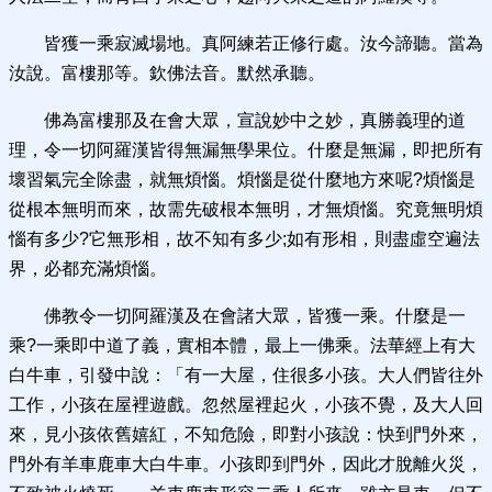
皆獲一乘寂滅場地。真阿練若正修行處。汝今諦聽。當為
汝說。富樓那等。欽佛法音。默然承聽。
佛為富樓那及在會大眾，宣說妙中之妙，真勝義理的道
理，令一切阿羅漢皆得無漏無學果位。什麼是無漏，即把所有
壞習氣完全除盡，就無煩惱。煩惱是從什麼地方來呢?煩惱是
從根本無明而來，故需先破根本無明，才無煩惱。究竟無明煩
惱有多少?它無形相，故不知有多少;如有形相，則盡虛空遍法
界，必都充滿煩惱。
佛教令一切阿羅漢及在會諸大眾，皆獲一乘。什麼是一
乘?一乘即中道了義，實相本體，最上一佛乘。法華經上有大
白牛車，引發中說：「有一大屋，住很多小孩。大人們皆往外
工作，小孩在屋裡遊戲。忽然屋裡起火，小孩不覺，及大人回
來，見小孩依舊嬉紅，不知危險，即對小孩說：快到門外來，
門外有羊車鹿車大白牛車。小孩即到門外，因此才脫離火災，