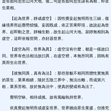
是答如何忽生山河大地。後二句是答如何忽生諸有為相，即眾
生業相。
【起為世界，靜成虛空】：因性覺妄起無明而生三細，復
緣境界而起塵勞煩惱。妄因既成，依正苦果即現，故說起為世
界。起即動之意。靜極生動，故生起山河大地。寂靜無相則為
虛空，這即依報世間，亦好器世界。
【虛空為同，世界為異】：虛空沒有什麼，都是一樣故曰
同。世界有色法相法故曰異，在虛空裡，本無所同異，因執有
異而生出世界。
【彼無同異，真有為法】：那些形貌不相同而體性實無異
的眾生，業果相續，隨於五陰三界中，無法出離，而成第六
粗，業系苦相。故於無為法中，便真的變成有為法了。
覺明空昧。相待成搖。故有風輪執持世界。
依真覺起無明而成虛妄世界。世界雖由眾生業盛，但推究