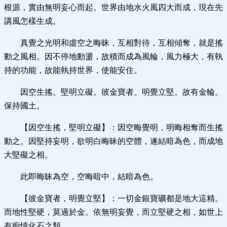
根源，實由無明妄心而起。世界由地水火風四大而成，現在先
講風怎樣生成。
真覺之光明和虛空之晦昧，互相對待，互相傾奪，就是搖
動之風相。因不停地動盪，故積而成為風輪，風力極大，有執
持的功能，故能執持世界，使能安住。
因空生搖。堅明立礙。彼金寶者。明覺立堅。故有金輪。
保持國土。
【因空生搖，堅明立礙】：因空晦覺明，明晦相奪而生搖
動之。因堅持妄明，欲明白晦昧的空體，遂結暗為色，而成地
大堅礙之相。
此即晦昧為空，空晦暗中，結暗為色。
【彼金寶者，明覺立堅】：一切金銀寶礦都是地大這精。
而地性堅硬，莫過於金。依無明妄覺，而立堅硬之相，如世上
有痴情化石之類。