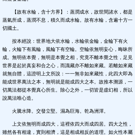
【故有水輪，含十方界】：蒸潤成水，故世間諸水，都是
蒸氣所成，蒸潤不息，積久而成水輪。故有水輪，含遍十方一
切國土。
按本經說：世界地大依水輪，水輪依金輪，金輪下有火
輪，火輪下有風輪，風輪下有空輪。空輪依無明妄心，晦昧所
成。無明依本覺，無明是本覺之相，究竟不離本覺之性，足見
世界是起於真妄和合之心，而識藏亦不離如來藏。若離如來藏
就無自體，這證明上文所說：一一無非如來藏性，此四大即為
能成世界萬法之本，無明就是能成四大之本。故推本溯源，一
切萬法都從本覺真心所生。除心之外，一切皆是虛幻相，所以
說萬法唯心造。
火騰水降。交發立堅。濕為巨海。乾為洲潬。
上文依無明而成四大，這裡依四大而成四居。四大之性，
雖然各有相違，實則相濟，這是相成相反的道理。如火性本屬