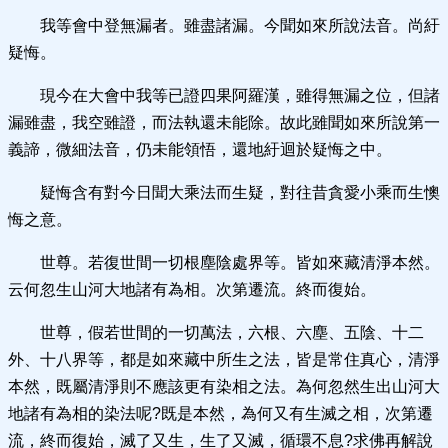
我等會中登無漏者。雖盡諸漏。今聞如來所說法音。尚紆
疑悔。
現今在大會中我等已證四果阿羅漢，雖得無漏之位，但諸
漏雖盡，我空雖證，而法執還未能除。故此雖聞如來所說第一
義諦，微細法音，仍未能領悟，還地紆迴於疑悔之中。
疑悔含有對今日聞大乘法而生疑，對往昔貪愛小乘而生懊
悔之意。
世尊。若復世間一切根塵陰處界等。皆如來藏清淨本然。
云何忽生山河大地諸有為相。次第遷流。終而復始。
世尊，假若世間的一切萬法，六根、六塵、五陰、十二
外、十八界等，都是如來藏中所生之法，皆是常住真心，清淨
本然，既屬清淨則不應該更有染相之法。為何忽然生出山河大
地諸有為相的染法呢?既是本然，為何又有生滅之相，次第遷
流，終而復始，滅了又生，生了又滅，循環不息?求佛再解說