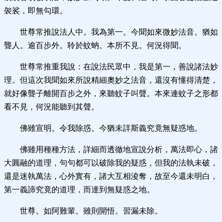
袈裟，即無勾環。
世尊常推說法人中。我為第一。今聞如來微妙法音。猶如
聾人。逾百步外。聆於蚊蚋。本所不見。何況得聞。
世尊常推重我說：在說法民眾中，我是第一，善說諸法妙
理。但這次我聞如來所說精細奧妙之法音，還沒有懂得清楚，
就好像聾子離開百步之外，來聽蚊子叫聲。本來連蚊子之形都
看不見，何況能聽到其聲。
佛雖宣明。令我除惑。今猶未詳斯義究竟無疑惑地。
佛雖用種種方法，詳細而透徹地宣說分析，萬法即心，諸
大圓融的道理，句句都可以破除我的疑惑，但我的法執未破，
還是迷執萬法，心外實有，諸大互相淩奪，故至今還未明白，
第一義諦究竟的道理，而達到無疑惑之地。
世尊。如阿難輩。雖則開悟。習漏未除。