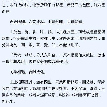
心，非幻成幻法，遂致所聽不出聲塵，所見不出色塵，隨六塵
而轉。
色香味觸。六妄成就。由是分開。見覺聞知。
由於色、聲、香、味、觸、法六種妄塵，而造成種種塵勞
煩惱，於是由法生故，種種心生，遂將原來一個精明之體，而
分開為見、聞、嗅、嘗、覺、知，不能互用了。
「元依一精明，分成六和合」：原本是屬如來藏性，故能
一根互相為用，現在就分開成六種作用。
同業相纏。合離成化。
由上根塵既具，遂有四生。同業即胎卵類，因父緣、母緣
和自己業緣相同，就相纏縛而投胎托世。不因父緣、母緣，只
因自己的業緣，或者合濕而成形，叫濕生;或者離舊而赴新，
即化生。