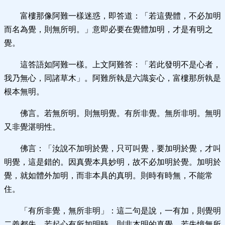
富樓那像阿難一樣迷惑，即答道：「若這覺體，不必加明
而名為覺，則無所明。」意即必要在覺體加明，才是有明之
覺。
這答語如阿難一樣。上文阿難答：「若此發明不是心者，
我乃無心，同諸草木」。阿難所執是六識妄心，富樓那所執是
根本無明。
佛言。若無所明。則無明覺。有所非覺。無所非明。無明
又非覺湛明性。
佛言：「汝說不加明於覺，只可叫覺，要加明於覺，才叫
明覺，這是錯的。因真覺本具妙明，故不必加明於覺。加明於
覺，就如體外加明，而非本具的真明。則時有時無，不能常
住。
「有所非覺，無所非明」：這二句是說，一有加，則覺明
二義都失。若起心有所加明時，則非本明的真覺。若失憶無所