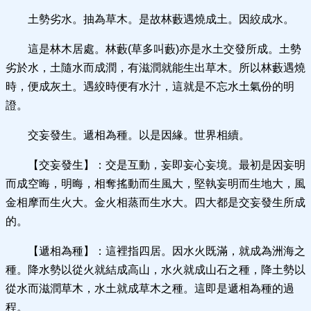
土勢劣水。抽為草木。是故林藪遇燒成土。因絞成水。
這是林木居處。林藪(草多叫藪)亦是水土交發所成。土勢
劣於水，土隨水而成潤，有滋潤就能生出草木。所以林藪遇燒
時，便成灰土。遇絞時便有水汁，這就是不忘水土氣份的明
證。
交妄發生。遞相為種。以是因緣。世界相續。
【交妄發生】：交是互動，妄即妄心妄境。最初是因妄明
而成空晦，明晦，相奪搖動而生風大，堅執妄明而生地大，風
金相摩而生火大。金火相蒸而生水大。四大都是交妄發生所成
的。
【遞相為種】：這裡指四居。因水火既滿，就成為洲海之
種。降水勢以從火就結成高山，水火就成山石之種，降土勢以
從水而滋潤草木，水土就成草木之種。這即是遞相為種的過
程。