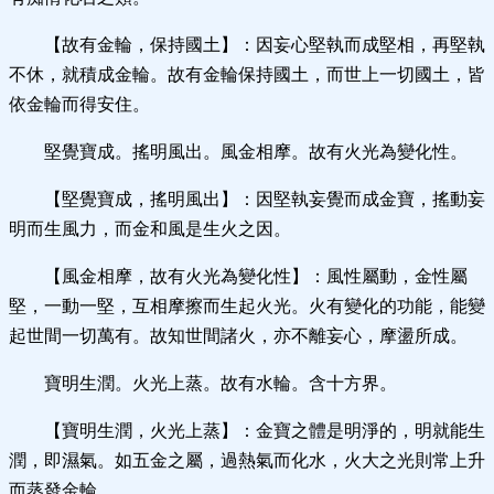
【故有金輪，保持國土】：因妄心堅執而成堅相，再堅執
不休，就積成金輪。故有金輪保持國土，而世上一切國土，皆
依金輪而得安住。
堅覺寶成。搖明風出。風金相摩。故有火光為變化性。
【堅覺寶成，搖明風出】：因堅執妄覺而成金寶，搖動妄
明而生風力，而金和風是生火之因。
【風金相摩，故有火光為變化性】：風性屬動，金性屬
堅，一動一堅，互相摩擦而生起火光。火有變化的功能，能變
起世間一切萬有。故知世間諸火，亦不離妄心，摩盪所成。
寶明生潤。火光上蒸。故有水輪。含十方界。
【寶明生潤，火光上蒸】：金寶之體是明淨的，明就能生
潤，即濕氣。如五金之屬，過熱氣而化水，火大之光則常上升
而蒸發金輪。